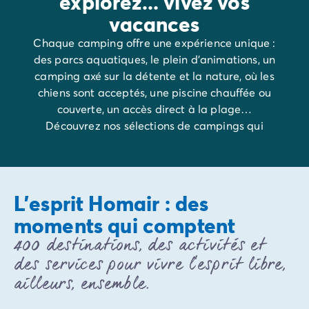
explorez... vivez vos
Camping et vélo en famille
vacances
Camping pour bébé et jeunes enfants
Chaque camping offre une expérience unique :
Camping près des villes mythiques
des parcs aquatiques, le plein d'animations, un
Campings avec piscine chauffée
camping axé sur la détente et la nature, où les
Campings avec piscine couverte
chiens sont acceptés, une piscine chauffée ou
Par destination
couverte, un accès direct à la plage…
Camping Atlantique
Découvrez nos sélections de campings qui
Camping Camargue
répondent à chaque envie.
Camping Château de la Loire
Camping Côte d'Azur
Camping Dune du Pilat
Camping Golfe du Morbihan
L'esprit Homair : des
Camping Gorges du Verdon
moments qui comptent
Camping Ile d'Oléron
400 destinations, des activités et
Camping Ile de Ré
Camping Luberon
des services pour vivre l’esprit libre,
Camping Méditerranée
ailleurs, ensemble.
Camping Mont Saint Michel
Camping Pays Basque