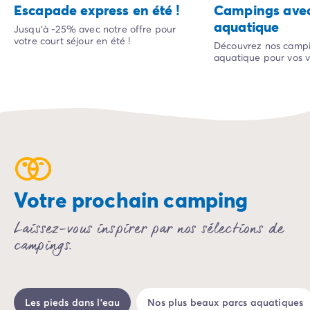
Escapade express en été !
Campings avec
Camping Bonifacio
aquatique
Jusqu'à -25% avec notre offre pour
Camping Porto Vecchio
votre court séjour en été !
Découvrez nos campi
Camping Haute-Corse
aquatique pour vos v
Camping Bastia
Camping Hauts-de-France
Camping Nord-Pas-de-Calais
Camping Picardie
Camping Ile-de-France
Camping Paris
Camping Languedoc-Roussillon
Camping Aude
Votre prochain camping
Camping Carcassonne
Camping Narbonne
Laissez-vous inspirer par nos sélections de
Camping Gard
campings.
Camping Grau-du-Roi
Camping Hérault
Camping Cap D'Agde
Camping La Grande Motte
Les pieds dans l'eau
Nos plus beaux parcs aquatiques