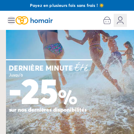
Payez en plusieurs fois sans frais ! ☀️
Toutes nos destinations
Camping France
Camping Alsace
Camping Bas-Rhin
Camping Strasbourg
Camping Haut-Rhin
Camping Colmar
Camping Aquitaine
Camping Dordogne
Camping Gironde
Camping Arcachon
Camping Bordeaux
Camping Les Landes
Camping Biscarrosse
Camping Hossegor
Camping Messanges