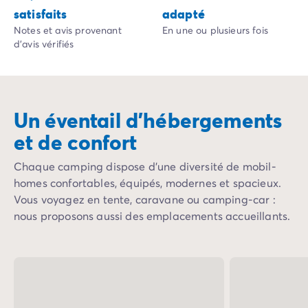
satisfaits
adapté
Camping Fouras
Notes et avis provenant
En une ou plusieurs fois
Camping La Palmyre
d'avis vérifiés
Camping Royan
Camping Provence-Alpes-Côte d'Azur
Camping Alpes-de-Haute-Provence
Camping Alpes-Maritimes
Un éventail d’hébergements
Camping Cannes
Camping Nice
et de confort
Camping Bouches du Rhône
Camping Cassis
Chaque camping dispose d'une diversité de mobil-
Camping Marseille
homes confortables, équipés, modernes et spacieux.
Camping Var
Vous voyagez en tente, caravane ou camping-car :
Camping Fréjus
nous proposons aussi des emplacements accueillants.
Camping Hyères les Palmiers
Camping Lavandou
Camping Port Grimaud
Camping Saint-Raphaël
Camping Saint-Tropez