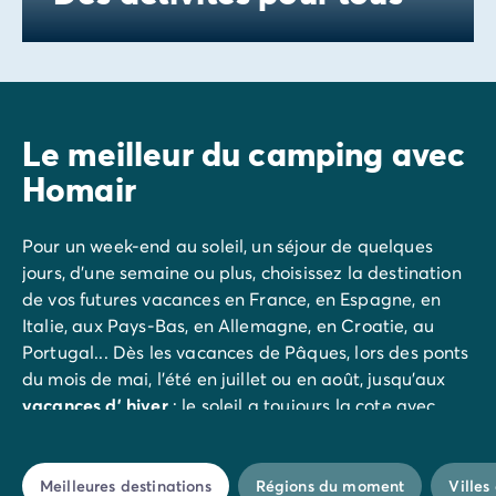
Nos formules de restauration
Avant de partir
Les modes de paiement
Paiement en plusieurs fois
L'assurance annulation
Le meilleur du camping avec
Acheter un mobil-home
Homair
Pour un week-end au soleil, un séjour de quelques
jours, d'une semaine ou plus, choisissez la destination
de vos futures vacances en France, en Espagne, en
Italie, aux Pays-Bas, en Allemagne, en Croatie, au
Portugal... Dès les vacances de Pâques, lors des ponts
du mois de mai, l'été en juillet ou en août, jusqu'aux
vacances d' hiver
: le soleil a toujours la cote avec
Homair ! De la Corse à la Bretagne, de la
Côte
d'Azur
à la Costa Brava, à
Argelès-sur-Mer
, Saint-
Tropez, Paris ou
Cap d'Agde
à vous de choisir ! Nous
Meilleures destinations
Régions du moment
Ville