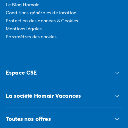
Le Blog Homair
Conditions générales de location
Protection des données & Cookies
Mentions légales
Paramètres des cookies
Espace CSE
Accédez à nos offres CSE
La société Homair Vacances
Le groupe ECG
Toutes nos offres
Nous recrutons
Nos engagements responsables