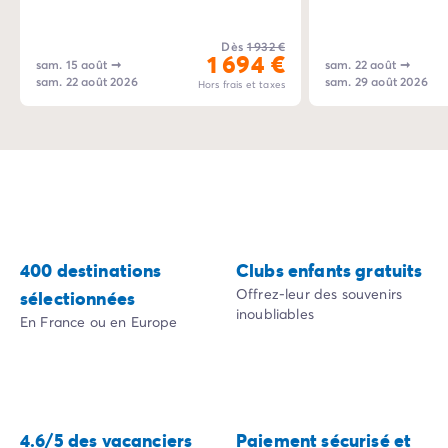
Camping Tarn
Camping Normandie
Dès
1 932 €
1 694 €
Camping Basse-Normandie
sam. 15 août
➞
sam. 22 août
➞
sam. 22 août 2026
sam. 29 août 2026
Camping Calvados
Hors frais et taxes
Camping Manche
Camping Haute-Normandie
Camping Pays de la Loire
Camping Loire-Atlantique
Camping Guerande
Camping Le-Croisic
Camping Pornic
400 destinations
Clubs enfants gratuits
Camping Vendée
Offrez-leur des souvenirs
sélectionnées
Camping La-Tranche-sur-Mer
inoubliables
En France ou en Europe
Camping Les Sables d'Olonne
Camping Saint-Gilles-Croix-de-Vie
Camping Saint-Hilaire-De-Riez
Camping Saint-Jean-De-Monts
Camping Poitou-Charentes
4.6/5 des vacanciers
Paiement sécurisé et
Camping Charente-Maritime