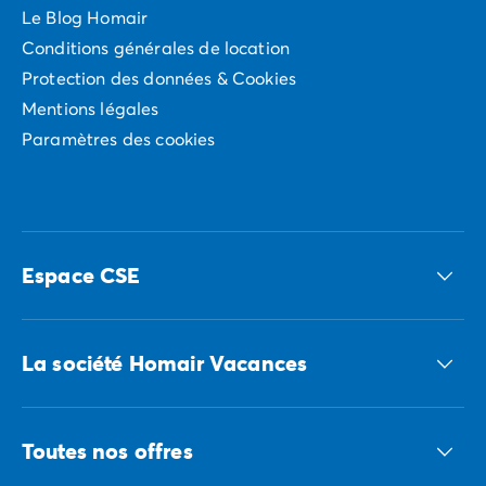
Le Blog Homair
Conditions générales de location
Protection des données & Cookies
Mentions légales
Paramètres des cookies
Espace CSE
Accédez à nos offres CSE
La société Homair Vacances
Le groupe ECG
Toutes nos offres
Nous recrutons
Nos engagements responsables