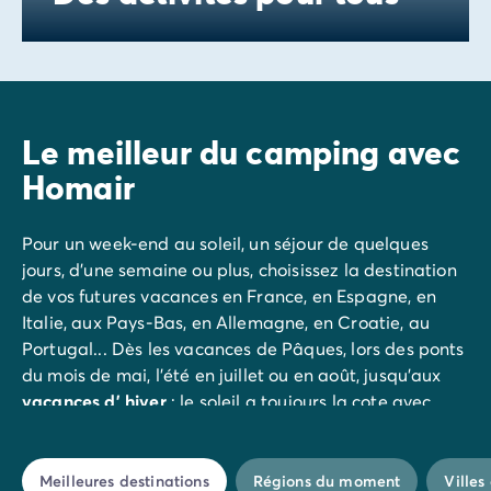
Nos formules de restauration
Avant de partir
Les modes de paiement
Paiement en plusieurs fois
L'assurance annulation
Le meilleur du camping avec
Acheter un mobil-home
Homair
Pour un week-end au soleil, un séjour de quelques
jours, d'une semaine ou plus, choisissez la destination
de vos futures vacances en France, en Espagne, en
Italie, aux Pays-Bas, en Allemagne, en Croatie, au
Portugal... Dès les vacances de Pâques, lors des ponts
du mois de mai, l'été en juillet ou en août, jusqu'aux
vacances d' hiver
: le soleil a toujours la cote avec
Homair ! De la Corse à la Bretagne, de la
Côte
d'Azur
à la Costa Brava, à
Argelès-sur-Mer
, Saint-
Tropez, Paris ou
Cap d'Agde
à vous de choisir ! Nous
Meilleures destinations
Régions du moment
Ville