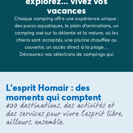
explorez... vivez vos
Camping et vélo en famille
vacances
Camping pour bébé et jeunes enfants
Chaque camping offre une expérience unique :
Camping près des villes mythiques
des parcs aquatiques, le plein d'animations, un
Campings avec piscine chauffée
camping axé sur la détente et la nature, où les
Campings avec piscine couverte
chiens sont acceptés, une piscine chauffée ou
Par destination
couverte, un accès direct à la plage…
Camping Atlantique
Découvrez nos sélections de campings qui
Camping Camargue
répondent à chaque envie.
Camping Château de la Loire
Camping Côte d'Azur
Camping Dune du Pilat
Camping Golfe du Morbihan
L'esprit Homair : des
Camping Gorges du Verdon
moments qui comptent
Camping Ile d'Oléron
400 destinations, des activités et
Camping Ile de Ré
Camping Luberon
des services pour vivre l’esprit libre,
Camping Méditerranée
ailleurs, ensemble.
Camping Mont Saint Michel
Camping Pays Basque