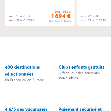
Camping Tarn
Camping Normandie
Dès
1 932 €
1 694 €
Camping Basse-Normandie
sam. 15 août
➞
sam. 22 août
➞
sam. 22 août 2026
sam. 29 août 2026
Camping Calvados
Hors frais et taxes
Camping Manche
Camping Haute-Normandie
Camping Pays de la Loire
Camping Loire-Atlantique
Camping Guerande
Camping Le-Croisic
Camping Pornic
400 destinations
Clubs enfants gratuits
Camping Vendée
Offrez-leur des souvenirs
sélectionnées
Camping La-Tranche-sur-Mer
inoubliables
En France ou en Europe
Camping Les Sables d'Olonne
Camping Saint-Gilles-Croix-de-Vie
Camping Saint-Hilaire-De-Riez
Camping Saint-Jean-De-Monts
Camping Poitou-Charentes
4.6/5 des vacanciers
Paiement sécurisé et
Camping Charente-Maritime