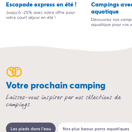
Escapade express en été !
Campings avec
Camping Bonifacio
aquatique
Jusqu'à -25% avec notre offre pour
Camping Porto Vecchio
votre court séjour en été !
Découvrez nos campi
Camping Haute-Corse
aquatique pour vos v
Camping Bastia
Camping Hauts-de-France
Camping Nord-Pas-de-Calais
Camping Picardie
Camping Ile-de-France
Camping Paris
Camping Languedoc-Roussillon
Camping Aude
Votre prochain camping
Camping Carcassonne
Camping Narbonne
Laissez-vous inspirer par nos sélections de
Camping Gard
campings.
Camping Grau-du-Roi
Camping Hérault
Camping Cap D'Agde
Camping La Grande Motte
Les pieds dans l'eau
Nos plus beaux parcs aquatiques