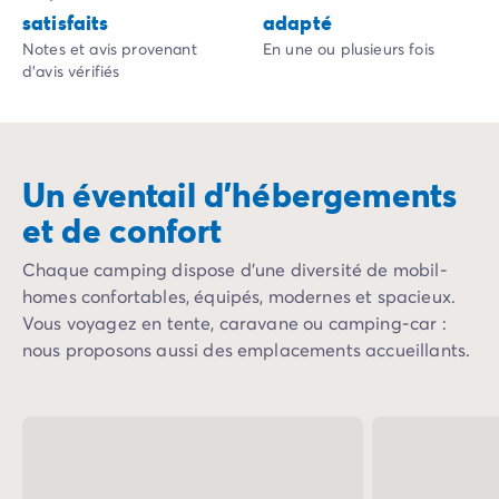
satisfaits
adapté
Camping Fouras
Notes et avis provenant
En une ou plusieurs fois
Camping La Palmyre
d'avis vérifiés
Camping Royan
Camping Provence-Alpes-Côte d'Azur
Camping Alpes-de-Haute-Provence
Camping Alpes-Maritimes
Un éventail d’hébergements
Camping Cannes
Camping Nice
et de confort
Camping Bouches du Rhône
Camping Cassis
Chaque camping dispose d'une diversité de mobil-
Camping Marseille
homes confortables, équipés, modernes et spacieux.
Camping Var
Vous voyagez en tente, caravane ou camping-car :
Camping Fréjus
nous proposons aussi des emplacements accueillants.
Camping Hyères les Palmiers
Camping Lavandou
Camping Port Grimaud
Camping Saint-Raphaël
Camping Saint-Tropez