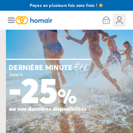
Payez en plusieurs fois sans frais ! ☀️
Toutes nos destinations
Camping France
Camping Alsace
Camping Bas-Rhin
Camping Strasbourg
Camping Haut-Rhin
Camping Colmar
Camping Aquitaine
Camping Dordogne
Camping Gironde
Camping Arcachon
Camping Bordeaux
Camping Les Landes
Camping Biscarrosse
Camping Hossegor
Camping Messanges