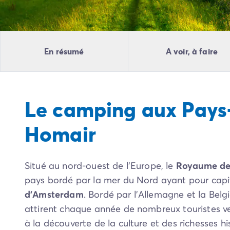
Camping Pyrénées Atlantiques
Camping Biarritz
Camping Bidart
Camping Hendaye
En résumé
A voir, à faire
Camping Bretagne
Camping Côtes d'Armor
Camping Finistère
Camping Ille-et-Vilaine
Le camping aux Pays
Camping Saint-Malo
Camping Morbihan
Homair
Camping Vannes
Camping Centre-Val de Loire
Camping Indre-et-Loire
Situé au nord-ouest de l’Europe, le
Royaume de
Camping Chenonceau
Camping Champagne-Ardenne
pays bordé par la mer du Nord ayant pour capita
Camping Ardennes
d’Amsterdam
. Bordé par l’Allemagne et la Belg
Camping Corse
attirent chaque année de nombreux touristes v
Camping Corse-du-Sud
à la découverte de la culture et des richesses h
Camping Bonifacio