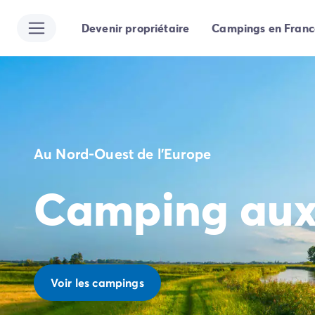
Devenir propriétaire
Campings en Franc
Toutes nos destinations
Camping France
Camping Alsace
Camping Bas-Rhin
Camping Strasbourg
Camping Haut-Rhin
Camping Colmar
Au Nord-Ouest de l'Europe
Camping Aquitaine
Camping Dordogne
Camping aux
Camping Gironde
Camping Arcachon
Camping Bordeaux
Camping Les Landes
Camping Biscarrosse
Camping Hossegor
Voir les campings
Camping Messanges
Camping Mimizan