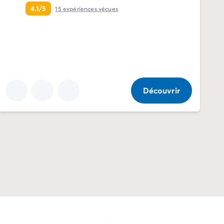
4.1/5
15
expériences vécues
Découvrir