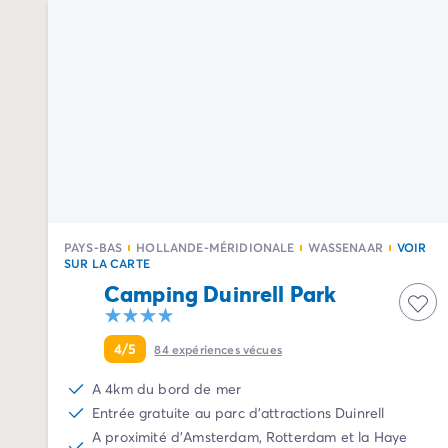
Camping Palavas-les-Flots
Camping Sète
Camping Valras-Plage
Camping Vendres-Plage
Camping Vias-Plage
Camping Pyrénées-Orientales
Camping Argelès-sur-Mer
Camping Canet-en-Roussillon
Camping Collioure
Camping Le Barcarès
Camping Limousin
PAYS-BAS
HOLLANDE-MÉRIDIONALE
WASSENAAR
VOIR
SUR LA CARTE
Camping Corrèze
Camping Duinrell Park
Camping Midi-Pyrénées
Camping Aveyron
Camping Millau
4/5
84
expériences vécues
Camping Gers
Camping Lot
A 4km du bord de mer
Camping Lot-et-Garonne
Entrée gratuite au parc d'attractions Duinrell
Camping Tarn
A proximité d'Amsterdam, Rotterdam et la Haye