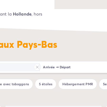
ant la
Hollande
, hors
nce qu’à deux des
la Hollande du Nord
villes comme
aux Pays-Bas
re ou encore
particularités et des
-Bas
lors d’un séjour
Arrivée
➞
Départ
éservez dès à présent
fitez d’emplacements
ue avec toboggans
5 étoiles
Hébergement PMR
Se