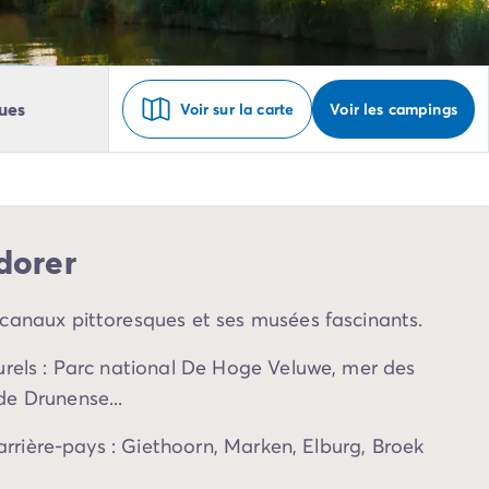
ues
Voir sur la carte
Voir les campings
dorer
canaux pittoresques et ses musées fascinants.
rels : Parc national De Hoge Veluwe, mer des
e Drunense...
'arrière-pays : Giethoorn, Marken, Elburg, Broek