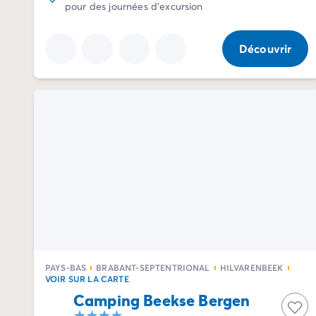
pour des journées d'excursion
Camping Normandie
Camping Basse-Normandie
Camping Calvados
Découvrir
Camping Manche
Camping Haute-Normandie
Camping Pays de la Loire
Camping Loire-Atlantique
Camping Guerande
Camping Le-Croisic
Camping Pornic
Camping Vendée
Camping La-Tranche-sur-Mer
Camping Les Sables d'Olonne
Camping Saint-Gilles-Croix-de-Vie
Camping Saint-Hilaire-De-Riez
Camping Saint-Jean-De-Monts
PAYS-BAS
BRABANT-SEPTENTRIONAL
HILVARENBEEK
Camping Poitou-Charentes
VOIR SUR LA CARTE
Camping Charente-Maritime
Camping Beekse Bergen
Camping Fouras