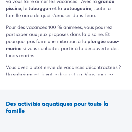
va vous faire aimer les vacances ! Avec la
grande
Camping Slovénie
piscine
, le
toboggan
et la
pataugeoire
, toute la
Toutes nos thématiques
famille aura de quoi s'amuser dans l'eau.
Par thématique
Camping 3 étoiles
Pour des vacances 100 % animées, vous pourrez
Camping 4 étoiles
participer aux jeux proposés dans la piscine. Et
Camping 5 étoiles
pourquoi pas faire une initiation à la
plongée sous-
Camping à la campagne
marine
si vous souhaitez partir à la découverte des
Camping à la montagne
fonds marins !
Camping acceptant les chiens
Vous avez plutôt envie de vacances décontractées ?
Camping avec club enfants
Un
solarium
est à votre disposition. Vous pourrez
Camping avec clubs ados
surveiller vos enfants, bronzer ou bouquiner en étant
Camping avec parc aquatique
confortablement installé au soleil. Pour une relaxation
Camping avec piscine
extrême, vous pourrez même vous plonger dans un
Camping en bord de lac
des
deux bains à remous
ou encore mieux, vous
Des activités aquatiques pour toute la
Camping en bord de mer
rendre à l'espace bien-être.
famille
Camping en bord de rivière
Camping en nature et découvertes
Camping et vélo en famille