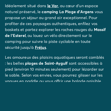
Idéalement situé dans
le Var
, au cœur d'un espace
naturel préservé, le
camping La Plage d'Argens
vous
propose un séjour au grand air exceptionnel. Pour
profiter de ces paysages authentiques, enfilez vos
baskets et partez explorer les roches rouges du
Massif
de l'Esterel
, ou louez un vélo directement sur le
camping pour suivre la piste cyclable en toute
sécurité jusqu'à
Fréjus
.
Les amoureux des plaisirs aquatiques seront comblés
: les belles
plages de Saint-Aygulf
sont accessibles à
pied (environ 10 minutes seulement) pour lézarder sur
le sable. Selon vos envies, vous pourrez glisser sur les
vagues en paddle ou vous offrir une balade paisible
en canoë-kayak sur le
fleuve de l'Argens
.
La ville de
Saint-Aygulf
propose également de
nombreuses
activités touristiques
: visites, commerces,
restaurants et animations diverses. Si vous disposez