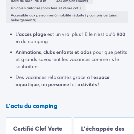
Bord de mer - 900 m
323 emplacements
Camping Rhône-Alpes
et
repas
en famille. Glacier, snack et restaurant vous
Un chien autorisé (hors 1ère et 2ème cat.)
Camping Ardèche
régaleront après une journée à la mer ou à la piscine.
Accessible aux personnes à mobilité réduite (y compris certains
Camping Vallon-Pont-d'Arc
hébergements)
Camping Drôme
L'
accès plage
est un vrai plus ! Elle n'est qu'à
900
Camping Haute-Savoie
m
du camping
Camping Annecy
Camping Isère
Animations
,
clubs enfants et ados
pour que petits
Camping Savoie
et grands savourent les vacances comme ils le
Camping Espagne
souhaitent
Camping Cantabria
Des vacances relaxantes grâce à l'
espace
Camping Santander
aquatique
, au
personnel
et
activités
!
Camping Catalogne
Camping Costa Brava
Camping Barcelone
L'actu du camping
Camping Escala
Camping Palamos
Camping Tossa de Mar
Camping Costa Dorada
Certifié Clef Verte
L'échappée des