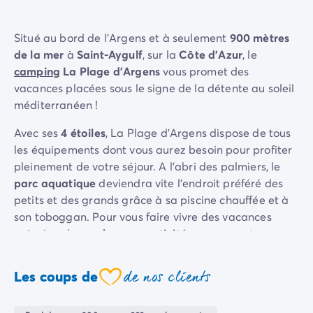
Camping La Palmyre
Camping Royan
Situé au bord de l'Argens et à seulement
900 mètres
Camping Provence-Alpes-Côte d'Azur
de la mer
à
Saint-Aygulf
, sur la
Côte d'Azur
, le
Camping Alpes-de-Haute-Provence
camping
La Plage d'Argens
vous promet des
Camping Alpes-Maritimes
vacances placées sous le signe de la détente au soleil
Camping Cannes
méditerranéen !
Camping Nice
Camping Bouches du Rhône
Avec ses
4 étoiles
, La Plage d'Argens dispose de tous
Camping Cassis
les équipements dont vous aurez besoin pour profiter
Camping Marseille
pleinement de votre séjour. A l'abri des palmiers, le
Camping Var
parc aquatique
deviendra vite l'endroit préféré des
Camping Fréjus
petits et des grands grâce à sa piscine chauffée et à
Camping Hyères les Palmiers
son toboggan. Pour vous faire vivre des vacances
Camping Lavandou
animées, de
nombreuses activités
vous seront
Camping Port Grimaud
proposées tous les jours. Le camping conviendra
Camping Saint-Raphaël
également aux vacanciers à la recherche de détente
de nos clients
Les coups de
Camping Saint-Tropez
coeur
grâce à ses
emplacements ombragés
.
Camping Vaucluse
Camping Avignon
Vous aurez l'occasion de partager de
délicieux snacks