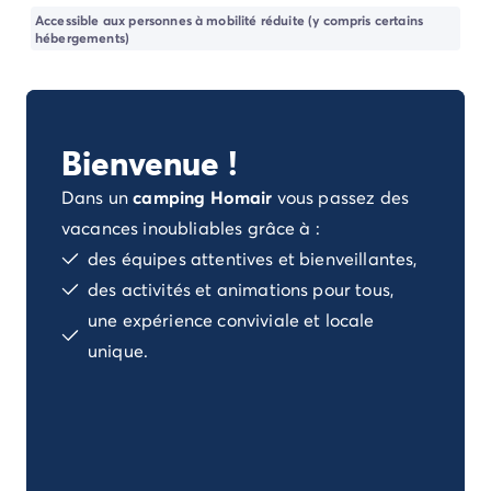
Camping Porto Vecchio
Accessible aux personnes à mobilité réduite (y compris certains
Camping Haute-Corse
hébergements)
Camping Bastia
Camping Hauts-de-France
Camping Nord-Pas-de-Calais
Camping Picardie
Bienvenue !
Camping Ile-de-France
Camping Paris
Dans un
camping Homair
vous passez des
Camping Languedoc-Roussillon
vacances inoubliables grâce à :
Camping Aude
des équipes attentives et bienveillantes,
Camping Carcassonne
des activités et animations pour tous,
Camping Narbonne
une expérience conviviale et locale
Camping Gard
unique.
Camping Grau-du-Roi
Camping Hérault
Camping Cap D'Agde
Camping La Grande Motte
Camping Marseillan-Plage
Camping Palavas-les-Flots