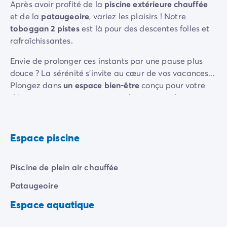
Camping pour bébé et jeunes enfants
Après avoir profité de la
piscine extérieure chauffée
Camping près des villes mythiques
et de la
pataugeoire
, variez les plaisirs ! Notre
Campings avec piscine chauffée
toboggan 2 pistes
est là pour des descentes folles et
Campings avec piscine couverte
rafraîchissantes.
Par destination
Envie de prolonger ces instants par une pause plus
Camping Atlantique
douce ? La sérénité s'invite au cœur de vos vacances...
Camping Camargue
Plongez dans
un espace bien-être
conçu pour votre
Camping Château de la Loire
détente :
massages
, soins pour le visage et le corps.
Camping Côte d'Azur
Camping Dune du Pilat
Camping Golfe du Morbihan
Camping Gorges du Verdon
Espace piscine
Camping Ile d'Oléron
Camping Ile de Ré
Piscine de plein air chauffée
Camping Luberon
Camping Méditerranée
Pataugeoire
Camping Mont Saint Michel
Espace aquatique
Camping Pays Basque
Camping Périgord