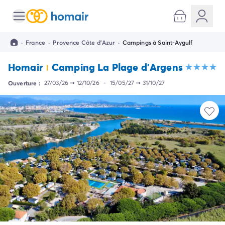
Toutes nos destinations
Camping France
·
France
·
Provence Côte d'Azur
·
Campings à Saint-Aygulf
Camping Alsace
Camping Bas-Rhin
Homair
Camping La Plage d'Argens
Camping Strasbourg
Camping Haut-Rhin
Ouverture :
27/03/26
➞
12/10/26
-
15/05/27
➞
31/10/27
Camping Colmar
Camping Aquitaine
Camping Dordogne
Camping Gironde
Camping Arcachon
Camping Bordeaux
Camping Les Landes
Camping Biscarrosse
Camping Hossegor
Camping Messanges
Camping Mimizan