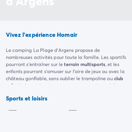
d'Argens
Avant de partir
Les modes de paiement
Paiement en plusieurs fois
L'assurance annulation
Acheter un mobil-home
Vivez l'expérience Homair
Le camping La Plage d'Argens propose de
nombreuses activités pour toute la famille. Les sportifs
pourront s'entraîner sur le
terrain multisports
, et les
enfants pourront s'amuser sur l'aire de jeux ou avec la
château gonflable, sans oublier le trampoline au
club
enfants
. Les animateurs vous proposeront aussi des
Terrain
sports collectifs
: réveil musculaire, pour vous
multisports
Pétanque
Sports et loisirs
dépenser dans la bonne humeur !
Inclus
Inclus
En été, rendez-vous sur le ponton privé du camping
pour louer des
paddles
et des
vélos
, et partez
explorer les environs ! De mi-juin à mi-septembre,