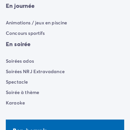
soirée : look festivalier, atmosphère électrique
En journée
adaptée à tous les âges, avalanche de goodies de
toutes les couleurs et mix électro... C’est le combo
Animations / jeux en piscine
parfait pour se créer des souvenirs festifs en famille !
Concours sportifs
En soirée
Soirées ados
Soirées NRJ Extravadance
Spectacle
Soirée à thème
Karaoke