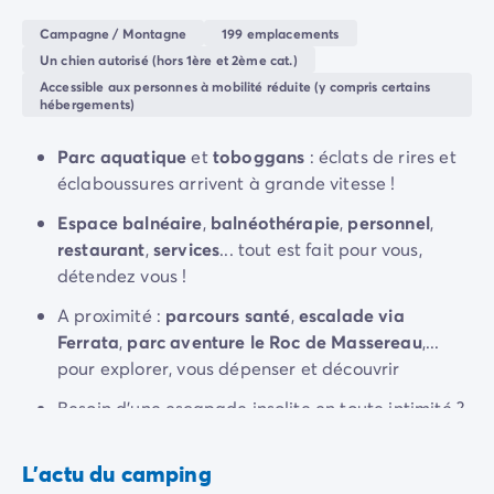
vos vacances idéales !
Camping Rhône-Alpes
Campagne / Montagne
199 emplacements
Camping Ardèche
Un chien autorisé (hors 1ère et 2ème cat.)
Camping Vallon-Pont-d'Arc
Accessible aux personnes à mobilité réduite (y compris certains
Camping Drôme
hébergements)
Camping Haute-Savoie
Camping Annecy
Parc aquatique
et
toboggans
: éclats de rires et
Camping Isère
éclaboussures arrivent à grande vitesse !
Camping Savoie
Espace balnéaire
,
balnéothérapie
,
personnel
,
Camping Espagne
restaurant
,
services
... tout est fait pour vous,
Camping Cantabria
détendez vous !
Camping Santander
Camping Catalogne
A proximité :
parcours santé
,
escalade via
Camping Costa Brava
Ferrata
,
parc aventure le Roc de Massereau
,...
Camping Barcelone
pour explorer, vous dépenser et découvrir
Camping Escala
Besoin d'une escapade insolite en toute intimité ?
Camping Palamos
Découvrez nos
hébergements insolites
: les
Camping Tossa de Mar
"
tonneaux
"... 4 nuits maximum, c'est l'idéal pour
Camping Costa Dorada
L'actu du camping
une petite virée en week-end !