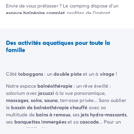
Camping pour bébé et jeunes enfants
Envie de vous prélasser ? Le camping dispose d'un
Camping près des villes mythiques
espace balnéaire complet
, profitez de l'instant
Campings avec piscine chauffée
présent... Vous souhaitez vous dorer la pilule ? Chaque
Campings avec piscine couverte
bassin
dispose de
transats
!
Par destination
Camping Atlantique
Des activités aquatiques pour toute la
Camping Camargue
famille
Camping Château de la Loire
Camping Côte d'Azur
Camping Dune du Pilat
Camping Golfe du Morbihan
Côté
toboggans
: un
double piste
et un à
virage
!
Camping Gorges du Verdon
Notre espace
balnéothérapie
: un rêve éveillé :
Camping Ile d'Oléron
solarium avec
jacuzzi
à la vue panoramique,
Camping Ile de Ré
massages
,
soins
,
sauna
, terrasse privée... Sans oublier
Camping Luberon
le
bassin de balnéothérapie chauffé
avec sa
Camping Méditerranée
multitude de
bains à remous
, ses
jets hydro-massants
,
Camping Mont Saint Michel
ses
banquettes immergées
et sa
cascade
... Pour un
Camping Pays Basque
moment 100% détente.
Camping Périgord