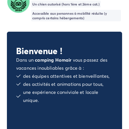
Camping Porto Vecchio
Un chien autorisé (hors 1ère et 2ème cat.)
Camping Haute-Corse
Accessible aux personnes à mobilité réduite (y
Camping Bastia
compris certains hébergements)
Camping Hauts-de-France
Camping Nord-Pas-de-Calais
Camping Picardie
Camping Ile-de-France
Bienvenue !
Camping Paris
Camping Languedoc-Roussillon
Dans un
camping Homair
vous passez des
Camping Aude
vacances inoubliables grâce à :
Camping Carcassonne
des équipes attentives et bienveillantes,
Camping Narbonne
des activités et animations pour tous,
Camping Gard
une expérience conviviale et locale
Camping Grau-du-Roi
Camping Hérault
unique.
Camping Cap D'Agde
Camping La Grande Motte
Camping Marseillan-Plage
Camping Palavas-les-Flots