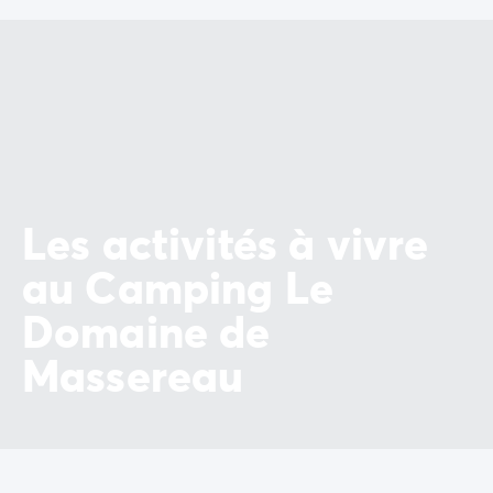
Avant de partir
Les modes de paiement
Paiement en plusieurs fois
L'assurance annulation
Acheter un mobil-home
Les activités à vivre
au Camping Le
Domaine de
Massereau