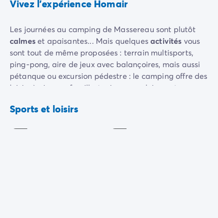
Vivez l'expérience Homair
Les journées au camping de Massereau sont plutôt
calmes
et apaisantes... Mais quelques
activités
vous
sont tout de même proposées : terrain multisports,
ping-pong, aire de jeux avec balançoires, mais aussi
pétanque ou excursion pédestre : le camping offre des
loisirs à vivre en famille, toujours en pleine nature.
Pétanque
Tennis
Pour découvrir les paysages environnants, louez un
Sports et loisirs
Inclus
Payant
vélo
à l'accueil et rendez-vous à la
voie verte
cyclable
à 2 pas !
Le
club enfants
en haute saison sera également là
pour amuser vos enfants pendant votre séjour.
Basket-
Ping-
ball
pong
Inclus
Inclus