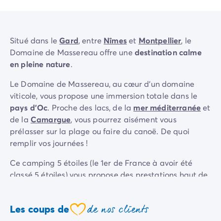
Camping La Palmyre
Camping Royan
Camping Provence-Alpes-Côte d'Azur
Situé dans le
Gard
, entre
Nîmes
et
Montpellier
, le
Camping Alpes-de-Haute-Provence
Domaine de Massereau offre une
destination calme
Camping Alpes-Maritimes
en pleine nature
.
Camping Cannes
Camping Nice
Le Domaine de Massereau, au cœur d'un domaine
Camping Bouches du Rhône
viticole, vous propose une immersion totale dans le
Camping Cassis
pays d'Oc
. Proche des lacs, de la
mer méditerranée
et
Camping Marseille
de la
Camargue
, vous pourrez aisément vous
Camping Var
prélasser sur la plage ou faire du canoë. De quoi
Camping Fréjus
remplir vos journées !
Camping Hyères les Palmiers
Camping Lavandou
Ce camping 5 étoiles (le 1er de France à avoir été
Camping Port Grimaud
classé 5 étoiles) vous propose des prestations haut de
Camping Saint-Raphaël
gamme :
parc aquatique
, sauna, jacuzzi, espace
Camping Saint-Tropez
balnéothérapie, restaurant ou encore infrastructures
Camping Vaucluse
de nos clients
Les coups de
sportives. Des prestations à la carte pour organiser
coeur
Camping Avignon