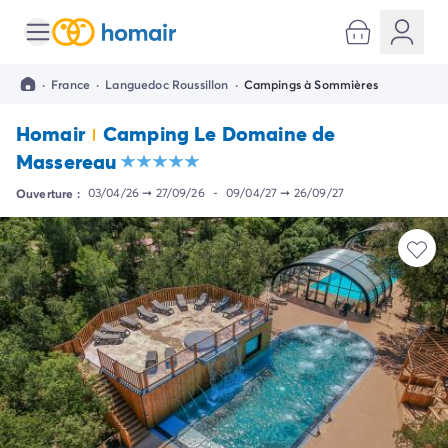
Toutes nos destinations
Camping France
·
France
·
Languedoc Roussillon
·
Campings à Sommières
Camping Alsace
Camping Bas-Rhin
Homair
Camping Le Domaine de
Camping Strasbourg
Massereau
Camping Haut-Rhin
Camping Colmar
Ouverture :
03/04/26
➞
27/09/26
-
09/04/27
➞
26/09/27
Camping Aquitaine
Camping Dordogne
Camping Gironde
Camping Arcachon
Camping Bordeaux
Camping Les Landes
Camping Biscarrosse
Camping Hossegor
Camping Messanges
Camping Mimizan