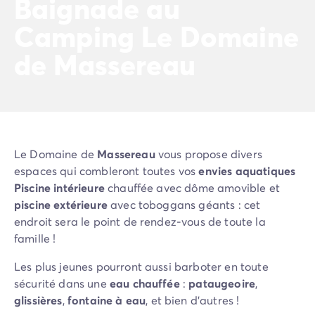
Baignade au
Camping Slovénie
Camping Le Domaine
Toutes nos thématiques
Par thématique
de Massereau
Camping 3 étoiles
Camping 4 étoiles
Camping 5 étoiles
Camping à la campagne
Camping à la montagne
Camping acceptant les chiens
Le Domaine de
Massereau
vous propose divers
Camping avec club enfants
espaces qui combleront toutes vos
envies aquatiques
Camping avec clubs ados
Piscine intérieure
chauffée avec dôme amovible et
Camping avec parc aquatique
piscine extérieure
avec toboggans géants : cet
Camping avec piscine
endroit sera le point de rendez-vous de toute la
Camping en bord de lac
famille !
Camping en bord de mer
Camping en bord de rivière
Les plus jeunes pourront aussi barboter en toute
Camping en nature et découvertes
sécurité dans une
eau chauffée
:
pataugeoire
,
Camping et vélo en famille
glissières
,
fontaine à eau
, et bien d'autres !