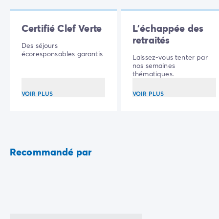
Camping Communauté Valencienne
Camping Costa Blanca
Camping Alicante
Certifié Clef Verte
L'échappée des
Camping Benidorm
retraités
Des séjours
Camping Costa del Azahar
écoresponsables garantis
Laissez-vous tenter par
Camping Valence
nos semaines
Camping Italie
thématiques.
Camping Abruzzes
VOIR PLUS
VOIR PLUS
Camping Emilie Romagne
Camping Latium
Camping Rome
Camping Lombardie
Camping Lac de Garde
Recommandé par
Camping Lac Majeur
Camping Pouilles
Camping Sardaigne
Camping Toscane
Camping Florence
Camping Trentin-Haut-Adige