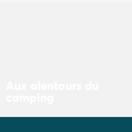
pour la chambre "parents".
Aux alentours du
camping