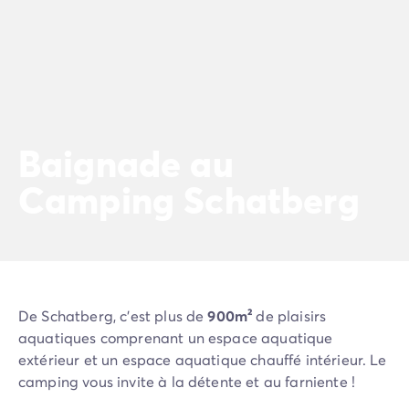
Camping La Palmyre
Camping Royan
Camping Provence-Alpes-Côte d'Azur
Camping Alpes-de-Haute-Provence
Camping Alpes-Maritimes
Camping Cannes
Camping Nice
Baignade au
Camping Bouches du Rhône
Camping Schatberg
Camping Cassis
Camping Marseille
Camping Var
Camping Fréjus
Camping Hyères les Palmiers
Camping Lavandou
De Schatberg, c’est plus de
900m²
de plaisirs
Camping Port Grimaud
aquatiques comprenant un espace aquatique
Camping Saint-Raphaël
extérieur et un espace aquatique chauffé intérieur. Le
Camping Saint-Tropez
camping vous invite à la détente et au farniente !
Camping Vaucluse
Camping Avignon