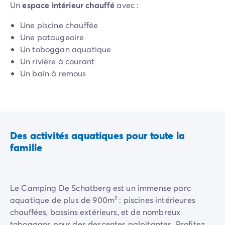
Un
espace intérieur chauffé
avec :
Camping Rhône-Alpes
Camping Ardèche
Une piscine chauffée
Camping Vallon-Pont-d'Arc
Une pataugeoire
Camping Drôme
Un toboggan aquatique
Camping Haute-Savoie
Un rivière à courant
Camping Annecy
Un bain à remous
Camping Isère
Camping Savoie
Un
espace extérieur
avec :
Camping Espagne
Camping Cantabria
Une piscine
Camping Santander
Des activités aquatiques pour toute la
Une pataugeoire
Camping Catalogne
famille
Un long toboggan aquatique
Camping Costa Brava
Une aire de jeux aqualudique
Camping Barcelone
Et si vous préférez les eaux naturelles, une belle plage
Camping Escala
de sable borde le lac à proximité.
Le Camping De Schatberg est un immense parc
Camping Palamos
aquatique de plus de 900m² : piscines intérieures
Camping Tossa de Mar
chauffées, bassins extérieurs, et de nombreux
Camping Costa Dorada
toboggans pour des descentes palpitantes. Profitez