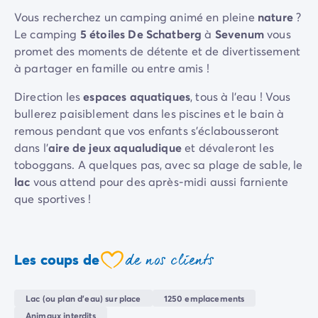
Camping Sète
Vous recherchez un camping animé en pleine
nature
?
Camping Valras-Plage
Le camping
5 étoiles De Schatberg
à
Sevenum
vous
Camping Vendres-Plage
promet des moments de détente et de divertissement
Camping Vias-Plage
à partager en famille ou entre amis !
Camping Pyrénées-Orientales
Direction les
espaces aquatiques
, tous à l’eau ! Vous
Camping Argelès-sur-Mer
bullerez paisiblement dans les piscines et le bain à
Camping Canet-en-Roussillon
remous pendant que vos enfants s’éclabousseront
Camping Collioure
dans l’
aire
de jeux aqualudique
et dévaleront les
Camping Le Barcarès
toboggans. A quelques pas, avec sa plage de sable, le
Camping Limousin
lac
vous attend pour des après-midi aussi farniente
Camping Corrèze
que sportives !
Camping Midi-Pyrénées
Camping Aveyron
Trampolines géants, tir-à-l’arc, aire de jeux… De
Camping Millau
Schatberg est un endroit familial où il fait bon vivre.
Camping Gers
de nos clients
Les coups de
Louez un
vélo
et partez explorer les environs, une
coeur
Camping Lot
véritable bouffée d’air frais ! Lorsque le soleil se
Camping Lot-et-Garonne
couche, retrouvez-vous tous ensemble pour partager
Lac (ou plan d'eau) sur place
1250 emplacements
Camping Tarn
des repas au
restaurant
de votre choix.
Animaux interdits