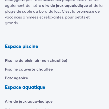
Camping Communauté Valencienne
également de notre
aire de jeux aqualudique
et de la
Camping Costa Blanca
plage de sable au bord du lac. C'est la promesse de
Camping Alicante
vacances animées et relaxantes, pour petits et
Camping Benidorm
grands.
Camping Costa del Azahar
Camping Valence
Camping Italie
Camping Abruzzes
Espace piscine
Camping Emilie Romagne
Camping Latium
Camping Rome
Piscine de plein air (non chauffée)
Camping Lombardie
Piscine couverte chauffée
Camping Lac de Garde
Camping Lac Majeur
Pataugeoire
Camping Pouilles
Espace aquatique
Camping Sardaigne
Camping Toscane
Camping Florence
Aire de jeux aqua-ludique
Camping Trentin-Haut-Adige