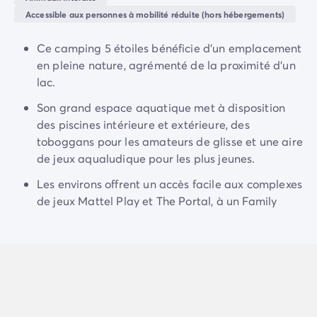
Camping Normandie
Accessible aux personnes à mobilité réduite (hors hébergements)
Camping Basse-Normandie
Non loin du camping, découvrez
Mattel Play
, un lieu
Camping Calvados
d’amusement pour les 0-10 ans, mais aussi une
Ce camping 5 étoiles bénéficie d'un emplacement
Camping Manche
multitude d’autres activités à expérimenter pendant
en pleine nature, agrémenté de la proximité d'un
Camping Haute-Normandie
vos vacances aux
Pays-Bas
!
lac.
Camping Pays de la Loire
Camping Loire-Atlantique
Son grand espace aquatique met à disposition
Camping Guerande
des piscines intérieure et extérieure, des
Camping Le-Croisic
toboggans pour les amateurs de glisse et une aire
Camping Pornic
de jeux aqualudique pour les plus jeunes.
Camping Vendée
Les environs offrent un accès facile aux complexes
Camping La-Tranche-sur-Mer
de jeux Mattel Play et The Portal, à un Family
Camping Les Sables d'Olonne
Entertainment Center proposant des espaces de
Camping Saint-Gilles-Croix-de-Vie
jeux et de restauration, ainsi qu'à un lac doté
Camping Saint-Hilaire-De-Riez
d'une plage de sable.
Camping Saint-Jean-De-Monts
Camping Poitou-Charentes
Camping Charente-Maritime
Camping Fouras