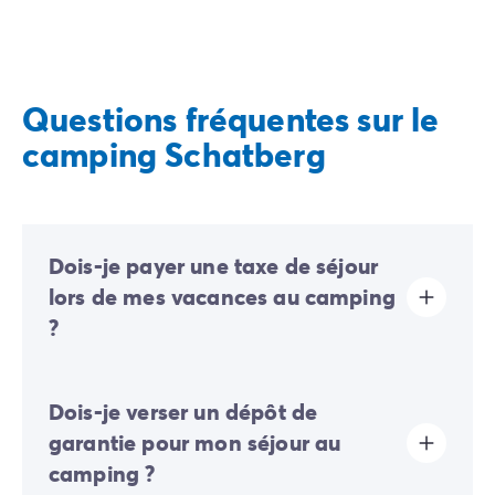
Questions fréquentes sur le
camping Schatberg
Dois-je payer une taxe de séjour
lors de mes vacances au camping
?
La taxe de séjour est établie dans presque tous les
Dois-je verser un dépôt de
sites touristiques. Il vous faudra donc l’acquitter lors
de votre enregistrement en ligne ou une fois sur place.
garantie pour mon séjour au
camping ?