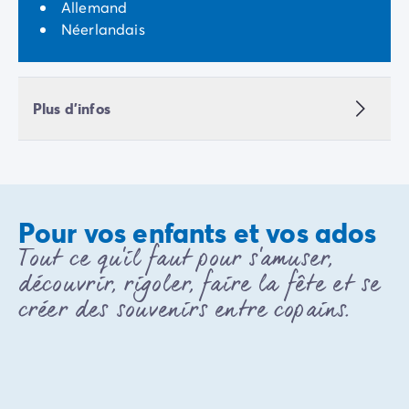
Avant de partir
Allemand
Les modes de paiement
Néerlandais
Paiement en plusieurs fois
L'assurance annulation
Acheter un mobil-home
Plus d'infos
Pour vos enfants et vos ados
Tout ce qu'il faut pour s'amuser,
découvrir, rigoler, faire la fête et se
créer des souvenirs entre copains.