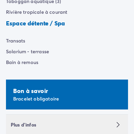
Toboggan aquatique (3)
Camping Vénétie
Camping Venise
Rivière tropicale à courant
Camping Croatie
Espace détente / Spa
Camping Dalmatie
Camping Istrie
Camping Kvarner
Transats
Camping Portugal
Solarium - terrasse
Camping Algarve
Camping Centre Portugal
Bain à remous
Camping Lisbonne
Camping Nord Portugal
Autres destinations
Camping Pays-Bas
Bon à savoir
Camping Allemagne
Bracelet obligatoire
Camping Suisse
Camping Autriche
Camping Styrie
Plus d'infos
Camping Luxembourg
Camping Belgique