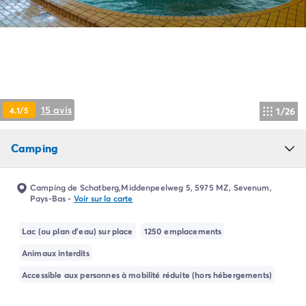
Camping Pyrénées Atlantiques
Camping Biarritz
Camping Bidart
Camping Hendaye
Camping Bretagne
Camping Côtes d'Armor
Camping Finistère
15 avis
4.1/5
1/26
Camping Ille-et-Vilaine
Camping Saint-Malo
Camping
Camping Morbihan
Camping Vannes
Camping Centre-Val de Loire
Camping de Schatberg,Middenpeelweg 5, 5975 MZ, Sevenum,
Camping Indre-et-Loire
Pays-Bas
-
Voir sur la carte
Camping Chenonceau
Camping Champagne-Ardenne
Lac (ou plan d'eau) sur place
1250 emplacements
Camping Ardennes
Animaux interdits
Camping Corse
Accessible aux personnes à mobilité réduite (hors hébergements)
Camping Corse-du-Sud
Camping Bonifacio