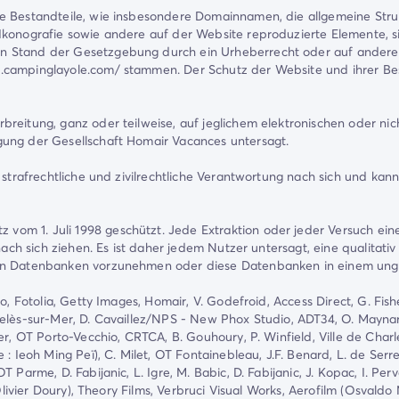
e Bestandteile, wie insbesondere Domainnamen, die allgemeine Strukt
Ikonografie sowie andere auf der Website reproduzierte Elemente, 
n Stand der Gesetzgebung durch ein Urheberrecht oder auf andere 
campinglayole.com/ stammen. Der Schutz der Website und ihrer Best
breitung, ganz oder teilweise, auf jeglichem elektronischen oder ni
gung der Gesellschaft Homair Vacances untersagt.
 strafrechtliche und zivilrechtliche Verantwortung nach sich und kan
 1. Juli 1998 geschützt. Jede Extraktion oder jeder Versuch einer 
nach sich ziehen. Es ist daher jedem Nutzer untersagt, eine qualitati
lten Datenbanken vorzunehmen oder diese Datenbanken in einem un
, Fotolia, Getty Images, Homair, V. Godefroid, Access Direct, G. Fishe
gelès-sur-Mer, D. Cavaillez/NPS - New Phox Studio, ADT34, O. Maynar
r, OT Porto-Vecchio, CRTCA, B. Gouhoury, P. Winfield, Ville de Charlev
 Ieoh Ming Peï), C. Milet, OT Fontainebleau, J.F. Benard, L. de Serres,
 Parme, D. Fabijanic, L. Igre, M. Babic, D. Fabijanic, J. Kopac, I. Pe
ul-Olivier Doury), Theory Films, Verbruci Visual Works, Aerofilm (Os