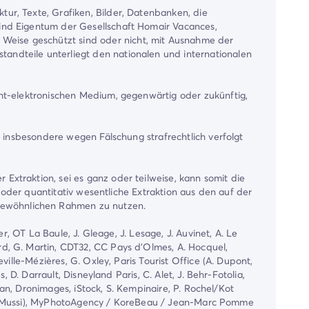
ur, Texte, Grafiken, Bilder, Datenbanken, die
sind Eigentum der Gesellschaft Homair Vacances,
Weise geschützt sind oder nicht, mit Ausnahme der
andteile unterliegt den nationalen und internationalen
cht-elektronischen Medium, gegenwärtig oder zukünftig,
n insbesondere wegen Fälschung strafrechtlich verfolgt
Extraktion, sei es ganz oder teilweise, kann somit die
v oder quantitativ wesentliche Extraktion aus den auf der
gewöhnlichen Rahmen zu nutzen.
r, OT La Baule, J. Gleage, J. Lesage, J. Auvinet, A. Le
d, G. Martin, CDT32, CC Pays d'Olmes, A. Hocquel,
ille-Mézières, G. Oxley, Paris Tourist Office (A. Dupont,
 D. Darrault, Disneyland Paris, C. Alet, J. Behr-Fotolia,
rvan, Dronimages, iStock, S. Kempinaire, P. Rochel/Kot
valdo Mussi), MyPhotoAgency / KoreBeau / Jean-Marc Pomme