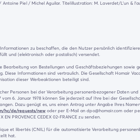
oine Piel / Michel Aguilar. Titelillustration: M. Laverdet/L'un & l'a
nformationen zu beschaffen, die den Nutzer persönlich identifizieren kö
llt und (elektronisch oder postalisch) versendet.
ie Bearbeitung von Bestellungen und Geschäftsbeziehungen sowie ge
iese Informationen sind vertraulich. Die Gesellschaft Homair Vaca
isation dieser Werbeaktionen beteiligt sind.
icher Personen bei der Verarbeitung personenbezogener Daten und
-17 vom 6. Januar 1978 können Sie jederzeit auf Ihre bei der Gesel
ngen. Dazu genügt es, uns einen Antrag unter Angabe Ihres Namens
om/hc/de/requests/new
oder per E-Mail an dpo@homair.com oder per
7 AIX EN PROVENCE CEDEX 02-FRANCE zu senden.
que et libertés (CNIL) für die automatisierte Verarbeitung persone
llt hat.