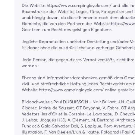
Die Website https://www.campinglayole.com/ und alle ihr
Baumstruktur der Website, Logos, Töne, Fotografien und 
unabhängig davon, ob diese Elemente nach dem aktuelle
Elemente, die von den Partnern der Website https://www.
Gesetzen zum Recht des geistigen Eigentums.
Jegliche Reproduktion und/oder Darstellung und/oder Ver
ist daher ohne die ausdrückliche und vorherige Genehmi
Jede Person, die gegen dieses Verbot verstößt, zieht ihre
werden.
Ebenso sind Informationsdatenbanken gemäß dem Gesetz vom
zivil- und strafrechtliche Haftung jedes Rechtsverletzers 
Website https://www.campinglayole.com/ online gestel
Bildnachweise : Paul DUBUISSON - Noir Brillant, J.N. Guillo
Cloarec, Mairie de Sausset, OT Bayonne, V. Fabre, OT Ar
Vedettes Iles d'Or et le Corsaire-Le Lavandou, D. Chevalie
J. Lebar, Jacques H3D, A. Clément, M. Bertrand-Architecte :
Fundació Gala-Salvador Dalí, S. Lapique, Port-Aventura, OT
Illustration, F. Van Deelen/L'un & l'autre, Poloprod (Pa