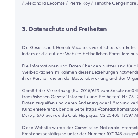
/ Alexandra Lecomte / Pierre Roy / Timothé Gengembre / Ant
3. Datenschutz und Freiheiten
Die Gesellschaft Homair Vacances verpflichtet sich, keine I
indem er die auf der Website befindlichen Formulare ausfü
Die Informationen und Daten über den Nutzer sind für d
Werbeaktionen im Rahmen dieser Beziehungen notwendig. D
ihrer Partner, die an der Bestellabwicklung und der Organ
Gemäß der Verordnung (EU) 2016/679 zum Schutz natürl
französischen Gesetz "Informatik und Freiheiten" Nr. 78
Daten zugreifen und deren Änderung oder Löschung verla
Kundenreferenz über die Seite
https://contact.homair.c
Derby, 570 avenue du Club Hippique, CS 20405, 1309
Diese Website wurde der Commission Nationale Informati
Empfangsbestätigung unter der Nummer 1071348 ausgeste