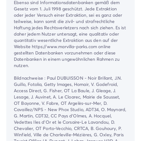
Ebenso sind Informationsdatenbanken gemäß dem
Gesetz vom 1. Juli 1998 geschützt. Jede Extraktion
oder jeder Versuch einer Extraktion, sei es ganz oder
teilweise, kann somit die zivil- und strafrechtliche
Haftung jedes Rechtsverletzers nach sich ziehen. Es ist
daher jedem Nutzer untersagt, eine qualitativ oder
quantitativ wesentliche Extraktion aus den auf der
Website https://www.marvilla-parks.com online
gestellten Datenbanken vorzunehmen oder diese
Datenbanken in einem ungewöhnlichen Rahmen zu
nutzen.
Bildnachweise : Paul DUBUISSON - Noir Brillant, J.N.
Guillo, Fotolia, Getty Images, Homair, V. Godefroid,
Access Direct, G. Fisher, OT La Baule, J. Gleage, J.
Lesage, J. Auvinet, A. Le Cloarec, Mairie de Sausset,
OT Bayonne, V. Fabre, OT Argelès-sur-Mer, D.
Cavaillez/NPS - New Phox Studio, ADT34, O. Maynard,
G. Martin, CDT32, CC Pays d'Olmes, A. Hocquel,
Vedettes Iles d'Or et le Corsaire-Le Lavandou, D.
Chevalier, OT Porto-Vecchio, CRTCA, B. Gouhoury, P.
Winfield, Ville de Charleville-Mézières, G. Oxley, Paris
Tourist Office (A. Dupont, J. Lebar, Jacques H3D, A.