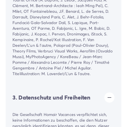
Clément, M. Bertrand-Architecte : Ieoh Ming Peï), C.
Milet, OT Fontainebleau, J.F. Benard, L. de Serres, D.
Darrault, Disneyland Paris, C. Alet, J. Behr-Fotolia,
Fundació Gala-Salvador Dalí, S. Lapique, Port-
Aventura, OT Parme, D. Fabijanic, L. Igre, M. Babic, D.
Fabijanic, J. Kopac, I. Pervan, Dronimages, iStock, S.
Kempinaire, P. Rochel/Kot Illustration, F. Van
Deelen/L'un & l'autre, Poloprod (Paul-Olivier Doury),
Theory Films, Verbruci Visual Works, Aerofilm (Osvaldo
Mussi), MyPhotoAgency / KoreBeau / Jean-Marc
Pomme / Alexandra Lecomte / Pierre Roy / Timothé
Gengembre / Antoine Piel / Michel Aguilar.
Titelillustration: M. Laverdet/L'un & l'autre.
3. Datenschutz und Freiheiten
Die Gesellschaft Homair Vacances verpflichtet sich,
keine Informationen zu beschaffen, die den Nutzer
persönlich identifizieren könnten, es sei denn, dieser