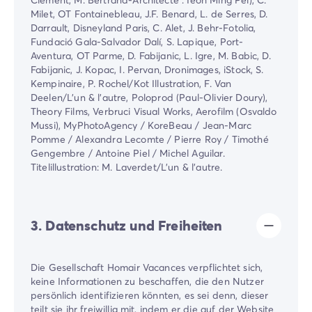
Milet, OT Fontainebleau, J.F. Benard, L. de Serres, D.
Darrault, Disneyland Paris, C. Alet, J. Behr-Fotolia,
Fundació Gala-Salvador Dalí, S. Lapique, Port-
Aventura, OT Parme, D. Fabijanic, L. Igre, M. Babic, D.
Fabijanic, J. Kopac, I. Pervan, Dronimages, iStock, S.
Kempinaire, P. Rochel/Kot Illustration, F. Van
Deelen/L'un & l'autre, Poloprod (Paul-Olivier Doury),
Theory Films, Verbruci Visual Works, Aerofilm (Osvaldo
Mussi), MyPhotoAgency / KoreBeau / Jean-Marc
Pomme / Alexandra Lecomte / Pierre Roy / Timothé
Gengembre / Antoine Piel / Michel Aguilar.
Titelillustration: M. Laverdet/L'un & l'autre.
3. Datenschutz und Freiheiten
Die Gesellschaft Homair Vacances verpflichtet sich,
keine Informationen zu beschaffen, die den Nutzer
persönlich identifizieren könnten, es sei denn, dieser
teilt sie ihr freiwillig mit, indem er die auf der Website