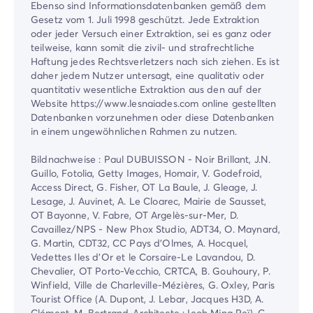
Ebenso sind Informationsdatenbanken gemäß dem
Gesetz vom 1. Juli 1998 geschützt. Jede Extraktion
oder jeder Versuch einer Extraktion, sei es ganz oder
teilweise, kann somit die zivil- und strafrechtliche
Haftung jedes Rechtsverletzers nach sich ziehen. Es ist
daher jedem Nutzer untersagt, eine qualitativ oder
quantitativ wesentliche Extraktion aus den auf der
Website https://www.lesnaiades.com online gestellten
Datenbanken vorzunehmen oder diese Datenbanken
in einem ungewöhnlichen Rahmen zu nutzen.
Bildnachweise : Paul DUBUISSON - Noir Brillant, J.N.
Guillo, Fotolia, Getty Images, Homair, V. Godefroid,
Access Direct, G. Fisher, OT La Baule, J. Gleage, J.
Lesage, J. Auvinet, A. Le Cloarec, Mairie de Sausset,
OT Bayonne, V. Fabre, OT Argelès-sur-Mer, D.
Cavaillez/NPS - New Phox Studio, ADT34, O. Maynard,
G. Martin, CDT32, CC Pays d'Olmes, A. Hocquel,
Vedettes Iles d'Or et le Corsaire-Le Lavandou, D.
Chevalier, OT Porto-Vecchio, CRTCA, B. Gouhoury, P.
Winfield, Ville de Charleville-Mézières, G. Oxley, Paris
Tourist Office (A. Dupont, J. Lebar, Jacques H3D, A.
Clément, M. Bertrand-Architecte : Ieoh Ming Peï), C.