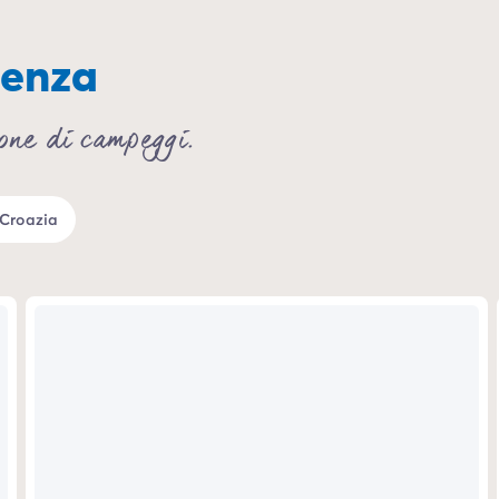
denza
ione di campeggi.
 Croazia
%
-23%