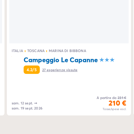
ITALIA
TOSCANA
MARINA DI BIBBONA
Campeggio Le Capanne
4.2/5
27
esperienze vissute
A partire da
231 €
210 €
sam. 12 sept.
➞
sam. 19 sept. 2026
Tasse/spese escl.
lia