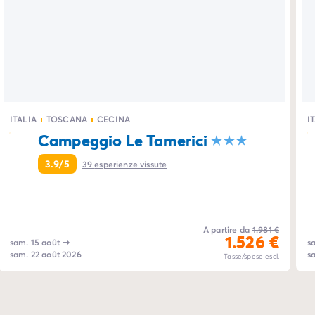
ITALIA
TOSCANA
CECINA
I
Campeggio Le Tamerici
3.9/5
39
esperienze vissute
A partire da
1.981 €
1.526 €
sam. 15 août
➞
s
sam. 22 août 2026
s
Tasse/spese escl.