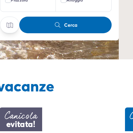
Cerca
 vacanze
Canicola
evitata!