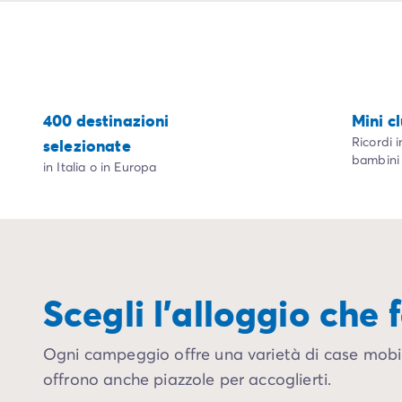
Case mobili by Roan
/it/case-mobili-a-noleggio-by-roa
La Gamma Ultimate
/it/la-gamma-ultimate
Lo spirito Homair
Vivi l'esperienza
L'Esperienza Homair
400 destinazioni
Mini c
Servizi & info utili
Ricordi i
selezionate
I nostri servizi
bambini
I nostri pacchetti ristorazione
in Italia o in Europa
Il Servizio Clienti Homair
Prima di partire
Assicurazione di cancellazione
Modalità di pagamento
Scegli l'alloggio che f
Ogni campeggio offre una varietà di case mobili
offrono anche piazzole per accoglierti.