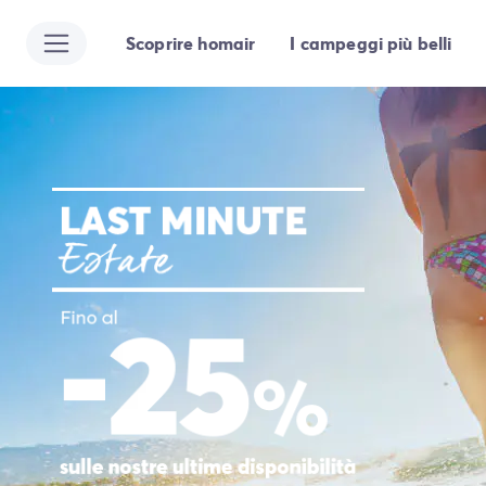
Scoprire homair
I campeggi più belli
Tutte le destinazioni
Campeggio Italia
Campeggio Abruzzo
Campeggio Emilia Romagna
Campeggio Cesenatico
Campeggio Ravenna
Campeggio Riccione
Campeggio Rimini
Campeggio Lazio
Campeggio Roma
Campeggio Lombardia
Campeggio Lago di Garda
Campeggio Cisano di Bardolino
Campeggio Peschiera Del Garda
Campeggio Riva del Garda
Campeggio San Felice del Benaco
Campeggio Lago Maggiore