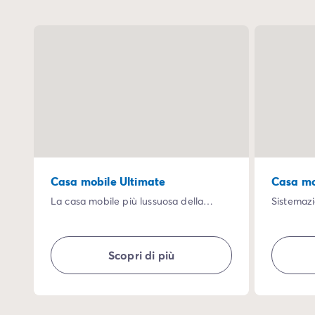
Casa mobile Ultimate
Casa mo
La casa mobile più lussuosa della
Sistemazi
nostra gamma.
dettagli.
È dotata di aria condizionata,
In questa
lavastoviglie, divano e ampia terrazza.
massimo d
Scopri di più
Sono inclusi anche i servizi alberghieri:
lavastovi
biancheria, asciugamani e pulizia
soggiorno
finale.
ombreggi