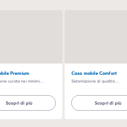
bile Premium
Casa mobile Comfort
one curata nei minimi
Sistemazione di qualità.
Una vacanza perfetta in ques
 casa mobile vi attende il
mobile con tutti i comfort di 
el comfort: letto XL,
esterno rilassante: tavolo e se
Scopri di più
Scopri di più
glie, microonde, ampio
sdraio...
 e grande terrazza
ata.