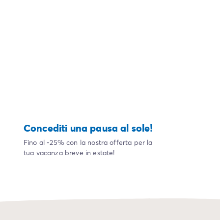
Campeggio Istria
Campeggio Francia
Campeggio Bretagna
Campeggio Corsica
Campeggio Gran-Este
Campeggio Ile-de-France
Campeggio Parigi
Campeggio Normandia
Campeggio Spagna
Campeggio Portogallo
Concediti una pausa al sole!
Altre destinazioni
Campeggio Germania
Fino al -25% con la nostra offerta per la
Campeggio Austria
tua vacanza breve in estate!
Campeggio Stiria
Campeggio Svizzera
Campeggio Olanda
Campeggio Slovenia
Campeggio Lussemburgo