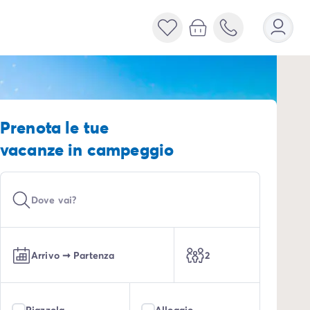
Prenota le tue
vacanze in campeggio
Finestra di dialogo chiusa
Dove vai?
Arrivo
➞
Partenza
2
Piazzola
Alloggio