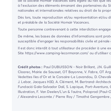
de la Société
Homair Vacances
sans égard au fait que les
à l'exclusion des éléments émanant des partenaires du Si
nationales et internationales relatives au droit de la propri
Dès lors, toute reproduction et/ou représentation et/ou di
et préalable de la Société
Homair Vacances
.
Toute personne contrevenant à cette interdiction engage 
De même, les bases de données d'informations sont protégées 
susceptible d'engager les responsabilités civile et pénale
Il est donc interdit à tout utilisateur de procéder à une 
Site
https://www.camping-lecormoran.com/
ou d'utiliser
Crédit photos :
Paul DUBUISSON - Noir Brillant, J.N. Guillo
Cloarec, Mairie de Sausset, OT Bayonne, V. Fabre, OT Ar
Vedettes Iles d'Or et le Corsaire-Le Lavandou, D. Chevalie
J. Lebar, Jacques H3D, A. Clément, M. Bertrand-Architecte :
Fundació Gala-Salvador Dalí, S. Lapique, Port-Aventura, OT
Illustration, F. Van Deelen/L'un & l'autre, Poloprod (Pa
/ Alexandra Lecomte / Pierre Roy / Timothé Gengembre / An