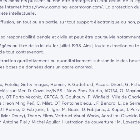
dits éléments puissent ou non être protégés en l'état actuel de la lé
te Internet
https://www.camping-lecormoran.com/
. La protection du
été intellectuelle.
ffusion, en tout ou en partie, sur tout support électronique ou non, p
sa responsabilité pénale et civile et peut être poursuivie notammen
au titre de la loi du 1er juillet 1998. Ainsi, toute extraction ou tent
 de tout contrevenant.
extraction qualitativement ou quantitativement substantielle des base
 ces bases de données dans un cadre anormal.
, Fotolia, Getty Images, Homair, V. Godefroid, Access Direct, G. Fishe
gelès-sur-Mer, D. Cavaillez/NPS - New Phox Studio, ADT34, O. Maynar
r, OT Porto-Vecchio, CRTCA, B. Gouhoury, P. Winfield, Ville de Charlev
 Ieoh Ming Peï), C. Milet, OT Fontainebleau, J.F. Benard, L. de Serres,
 Parme, D. Fabijanic, L. Igre, M. Babic, D. Fabijanic, J. Kopac, I. Pe
ul-Olivier Doury), Theory Films, Verbruci Visual Works, Aerofilm (Os
toine Piel / Michel Aguilar. Illustration de couverture : M. Laverdet