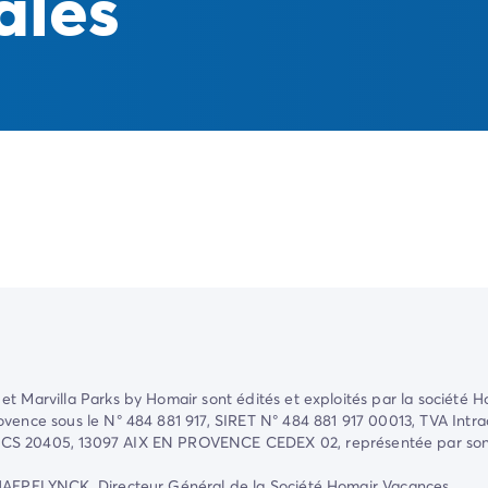
ales
t Marvilla Parks by Homair sont édités et exploités par la société
H
ovence sous le N° 484 881 917, SIRET N° 484 881 917 00013, TVA Intr
, CS 20405, 13097 AIX EN PROVENCE CEDEX 02
, représentée par s
CHAEPELYNCK, Directeur Général de la Société Homair Vacances.