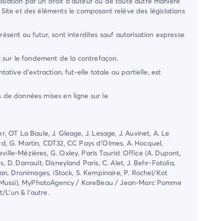
gislation par un droit d'auteur ou de toute autre manière
 Site et des éléments le composant relève des législations
résent ou futur, sont interdites sauf autorisation expresse
t sur le fondement de la contrefaçon.
ative d'extraction, fut-elle totale ou partielle, est
s de données mises en ligne sur le
r, OT La Baule, J. Gleage, J. Lesage, J. Auvinet, A. Le
d, G. Martin, CDT32, CC Pays d'Olmes, A. Hocquel,
ille-Mézières, G. Oxley, Paris Tourist Office (A. Dupont,
 D. Darrault, Disneyland Paris, C. Alet, J. Behr-Fotolia,
rvan, Dronimages, iStock, S. Kempinaire, P. Rochel/Kot
valdo Mussi), MyPhotoAgency / KoreBeau / Jean-Marc Pomme
/L'un & l'autre.