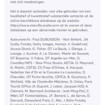
met zich meebrengen.
Het is daarom verboden voor elke gebruiker om een
kwalitatief of kwantitatief substantiële extractie uit de
online beschikbare databases op de website
https://www.marvilla-parks.com uit te voeren of deze
databases op een abnormale manier te gebruiken.
Auteursrecht : Paul DUBUISSON - Noir Brillant, J.N.
Guillo, Fotolia, Getty Images, Homair, V. Godefroid,
Access Direct, G. Fisher, OT La Baule, J. Gleage, J.
Lesage, J. Auvinet, A. Le Cloarec, Mairie de Sausset,
OT Bayonne, V. Fabre, OT Argelès-sur-Mer, D.
Cavaillez/NPS - New Phox Studio, ADT34, O. Maynard,
G. Martin, CDT32, CC Pays d'Olmes, A. Hocquel,
Vedettes Iles d'Or et le Corsaire-Le Lavandou, D.
Chevalier, OT Porto-Vecchio, CRTCA, B. Gouhoury, P.
Winfield, Ville de Charleville-Mézières, G. Oxley, Paris
Tourist Office (A. Dupont, J. Lebar, Jacques H3D, A.
Clément, M. Bertrand-Architecte : Ieoh Ming Peï), C.
Milet, OT Fontainebleau, J.F. Benard, L. de Serres, D.
Darrault, Disneyland Paris, C. Alet, J. Behr-Fotolia,
Fundació Gala-Salvador Dalí, S. Lapique, Port-