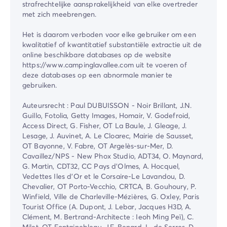
strafrechtelijke aansprakelijkheid van elke overtreder
met zich meebrengen.
Het is daarom verboden voor elke gebruiker om een
kwalitatief of kwantitatief substantiële extractie uit de
online beschikbare databases op de website
https://www.campinglavallee.com uit te voeren of
deze databases op een abnormale manier te
gebruiken.
Auteursrecht : Paul DUBUISSON - Noir Brillant, J.N.
Guillo, Fotolia, Getty Images, Homair, V. Godefroid,
Access Direct, G. Fisher, OT La Baule, J. Gleage, J.
Lesage, J. Auvinet, A. Le Cloarec, Mairie de Sausset,
OT Bayonne, V. Fabre, OT Argelès-sur-Mer, D.
Cavaillez/NPS - New Phox Studio, ADT34, O. Maynard,
G. Martin, CDT32, CC Pays d'Olmes, A. Hocquel,
Vedettes Iles d'Or et le Corsaire-Le Lavandou, D.
Chevalier, OT Porto-Vecchio, CRTCA, B. Gouhoury, P.
Winfield, Ville de Charleville-Mézières, G. Oxley, Paris
Tourist Office (A. Dupont, J. Lebar, Jacques H3D, A.
Clément, M. Bertrand-Architecte : Ieoh Ming Peï), C.
Milet, OT Fontainebleau, J.F. Benard, L. de Serres, D.