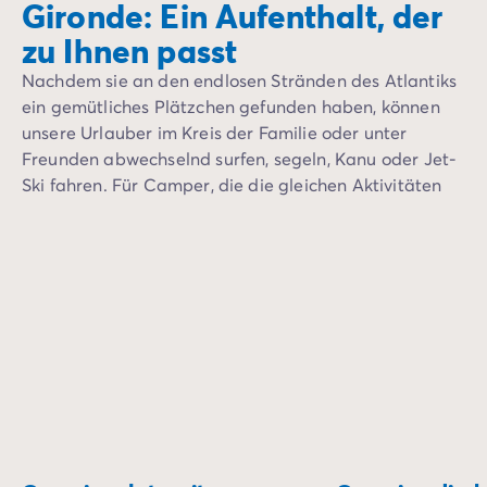
Gironde: Ein Aufenthalt, der
zu Ihnen passt
Nachdem sie an den endlosen Stränden des Atlantiks
ein gemütliches Plätzchen gefunden haben, können
unsere Urlauber im Kreis der Familie oder unter
Freunden abwechselnd surfen, segeln, Kanu oder Jet-
Ski fahren. Für Camper, die die gleichen Aktivitäten
auf ruhigeren Gewässern als dem Ozean ausüben
möchten, bietet sich der von unseren Luxus-
Mobilheimen nur wenige Minuten entfernte Étang de
Lacanau an!