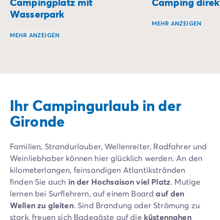
Campingplatz mit
Camping direk
Wasserpark
MEHR ANZEIGEN
MEHR ANZEIGEN
Wachen Sie mit de
Tauchen Sie ein in einen Aufenthalt, der Nervenkitzel un
Ihr Campingurlaub in der
Gironde
Familien, Strandurlauber, Wellenreiter, Radfahrer und
Weinliebhaber können hier glücklich werden. An den
kilometerlangen, feinsandigen Atlantikstränden
finden Sie auch
in der
Hochsaison viel Platz
. Mutige
lernen bei Surflehrern, auf einem Board
auf den
Wellen zu gleiten
. Sind Brandung oder Strömung zu
stark, freuen sich Badegäste auf die
küstennahen