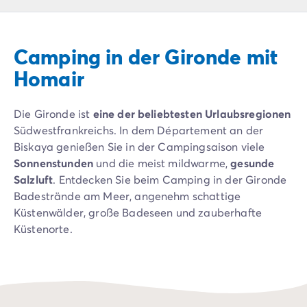
Campingplatz Livorno
Campingplatz Umbrien
Campingplatz Venetien
Camping in der Gironde mit
Campingplatz Caorle
Campingplatz Lazise
Homair
Campingplatz Lido di Jesolo
Campingplatz Venedig
Die Gironde ist
eine der beliebtesten Urlaubsregionen
Campingplatz Verona
Südwestfrankreichs. In dem Département an der
Campingplatz Kroatien
Biskaya genießen Sie in der Campingsaison viele
Campingplatz Dalmatien
Sonnenstunden
und die meist mildwarme,
gesunde
Campingplatz Cres
Salzluft
. Entdecken Sie beim Camping in der Gironde
Campingplatz Split
Badestrände am Meer, angenehm schattige
Campingplatz Zadar
Küstenwälder, große Badeseen und zauberhafte
Campingplatz Istrien
Küstenorte.
Campingplatz Medulin
Campingplatz Porec
Im Herzen der Region Nouvelle-Aquitaine erwarten
Campingplatz Pula
Sie in der Gironde über 20 Kilometer Sandstrand,
Campingplatz Rovinj
spannende Städte wie
Bordeaux
und Arcachon, eine
Campingplatz Umag
Riesendüne
und jede Menge Wasser – von der frisch