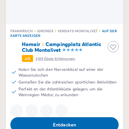
Campingplatz Savoie
Campingplatz Spanien
Campingplatz Kantabrien
Campingplatz Portugal
FRANKREICH
GIRONDE
VENDAYS-MONTALIVET
AUF DER
Campingplatz Algarve
KARTE ANZEIGEN
Andere Reiseziele
Homair
Campingplatz Atlantic
Campingplatz Deutschland
Club Montalivet
Campingplatz Bayern
4/5
2109
Gäste-Erfahrungen
Campingplatz Lindau
Campingplatz Niederlande
Holen Sie sich den Nervenkitzel auf einer der
Campingplatz Limburg
Wasserrutschen
Campingplatz Schweiz
Genießen Sie die zahlreichen sportlichen Aktivitäten
Campingplatz Österreich
Perfekt an der Atlantikküste gelegen, um die
Weinregion Médoc zu erkunden
Campingplatz Slowenien
Campingplatz Luxemburg
Urlaubsthemen
Nach Thema
3-Sterne-Campingplatz
Entdecken