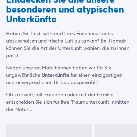
Campingplatz Kvarner
besonderen und atypischen
Campingplatz Frankreich
Unterkünfte
Campingplatz Aquitaine
Campingplatz Dordogne - Périgord
Campingplatz Gironde
Haben Sie Lust, während Ihres Familienurlaubs
Campingplatz Arcachon
abzuschalten und frische Luft zu tanken? Bei Homair
Campingplatz Lacanau
können Sie die Art der Unterkunft wählen, die zu Ihnen
Campingplatz Landes
passt.
Campingplatz Hossegor
Neben unseren Mobilheimen haben wir für Sie
Campingplatz Bretagne
ungewöhnliche
Unterkünfte
für einen einzigartigen
Campingplatz Elsass
und unvergesslichen Urlaub ausgewählt!
Campingplatz Korsika
Campingplatz Languedoc Roussillon
Ob zu zweit, mit Freunden oder mit der Familie,
Campingplatz Normandie
entscheiden Sie sich für Ihre Traumunterkunft inmitten
Campingplatz Pays de la Loire
der Natur ...
Campingplatz Vendée
Campingplatz Rhône-Alpes
Campingplatz Ardèche
Campingplatz Drôme