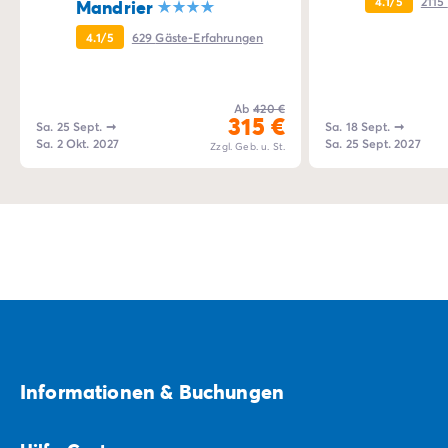
4.1/5
2115
Mandrier
4.1/5
629
Gäste-Erfahrungen
Ab
420 €
315 €
Sa. 25 Sept.
➞
Sa. 18 Sept.
➞
Sa. 2 Okt. 2027
Sa. 25 Sept. 2027
Zzgl. Geb. u. St.
Informationen & Buchungen