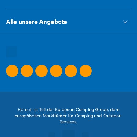
ECG-Gruppe
Alle unsere Angebote
Unsere nachhaltigen Verpflichtungen Gruppe
Alle unsere Urlaubsziele
Alle unsere Urlaubsideen
Alle unsere Sonderangebote
Homair ist Teil der European Camping Group, dem
europäischen Marktführer für Camping und Outdoor-
Services.