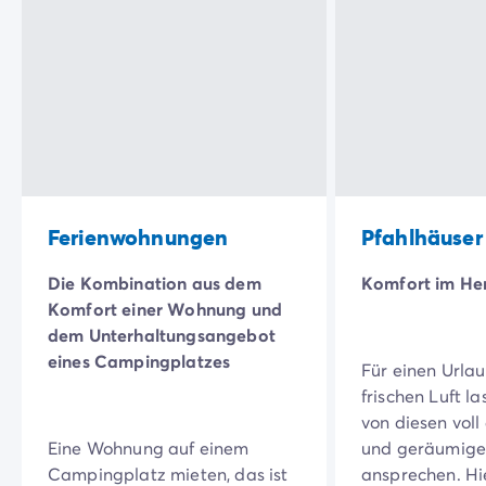
Campingplatz Savoie
Campingplatz Spanien
Campingplatz Kantabrien
Campingplatz Portugal
Campingplatz Algarve
Andere Reiseziele
Campingplatz Deutschland
Campingplatz Bayern
Campingplatz Lindau
Ferienwohnungen
Pfahlhäuser
Campingplatz Niederlande
Campingplatz Limburg
Die Kombination aus dem
Komfort im He
Campingplatz Schweiz
Komfort einer Wohnung und
Campingplatz Österreich
dem Unterhaltungsangebot
Campingplatz Slowenien
eines Campingplatzes
Für einen Urla
Campingplatz Luxemburg
frischen Luft la
Urlaubsthemen
von diesen voll
Nach Thema
Eine Wohnung auf einem
und geräumige
3-Sterne-Campingplatz
Campingplatz mieten, das ist
ansprechen. Hie