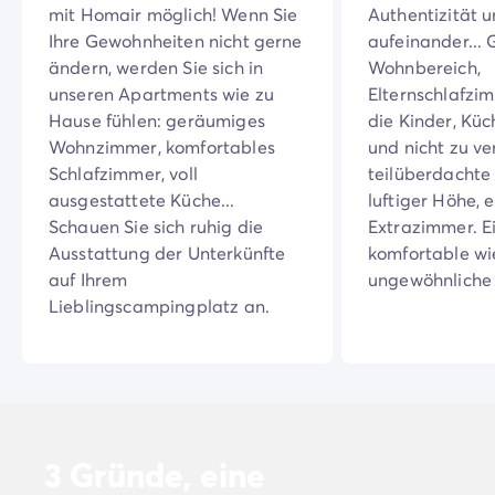
4-Sterne-Campingplätze
mit Homair möglich! Wenn Sie
Authentizität 
5-Sterne-Campingplätze
Ihre Gewohnheiten nicht gerne
aufeinander... 
Camping am See
ändern, werden Sie sich in
Wohnbereich,
Camping direkt am Meer
unseren Apartments wie zu
Elternschlafzim
Camping für Babys
Hause fühlen: geräumiges
die Kinder, Kü
Camping in der Nähe einer legendären Stadt
Wohnzimmer, komfortables
und nicht zu ve
Camping in der Natur
Schlafzimmer, voll
teilüberdachte 
Camping mit beheiztem Schwimmbad
ausgestattete Küche...
luftiger Höhe, 
Camping mit der Familie
Schauen Sie sich ruhig die
Extrazimmer. E
Camping mit Hallenbad
Ausstattung der Unterkünfte
komfortable wi
Camping mit Hund
auf Ihrem
ungewöhnliche 
Camping mit Kinderclub
Lieblingscampingplatz an.
Camping- und Fahrradurlaub mit der Familie
Campingplatz mit Wasserpark
Campingplätze mit Teenieclub
Der ADAC-Klassifikation Campingplatz
Luxus-Camping
Umweltbewussten Campingplätze
3 Gründe, eine
Wellnesscampingplätze