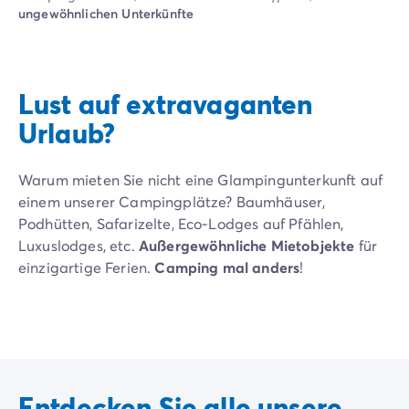
Campingplatz Livorno
ungewöhnlichen Unterkünfte
Campingplatz Umbrien
Campingplatz Venetien
Campingplatz Caorle
Campingplatz Lazise
Lust auf extravaganten
Campingplatz Lido di Jesolo
Urlaub?
Campingplatz Venedig
Campingplatz Verona
Campingplatz Kroatien
Warum mieten Sie nicht eine Glampingunterkunft auf
Campingplatz Dalmatien
einem unserer Campingplätze? Baumhäuser,
Campingplatz Cres
Podhütten, Safarizelte, Eco-Lodges auf Pfählen,
Campingplatz Split
Luxuslodges, etc.
Außergewöhnliche Mietobjekte
für
Campingplatz Zadar
einzigartige Ferien.
Camping mal anders
!
Campingplatz Istrien
Campingplatz Medulin
Campingplatz Porec
Campingplatz Pula
Campingplatz Rovinj
Campingplatz Umag
Entdecken Sie alle unsere