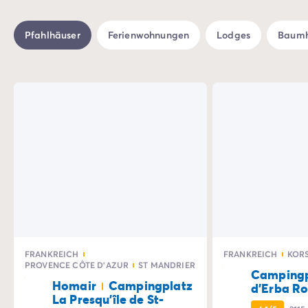
Zahlung in Raten
Urlaubsvorbereitung
Reiserücktrittsversicherung
Pfahlhäuser
Ferienwohnungen
Lodges
Baumh
%
-21%
FRANKREICH
FRANKREICH
KORS
PROVENCE CÔTE D'AZUR
ST MANDRIER
Campingp
Homair
Campingplatz
d'Erba R
La Presqu'île de St-