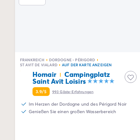
Campingplatz Drôme
Campingplatz Savoie
Campingplatz Spanien
Campingplatz Kantabrien
Campingplatz Portugal
Campingplatz Algarve
Andere Reiseziele
Campingplatz Deutschland
FRANKREICH
DORDOGNE - PÉRIGORD
Campingplatz Bayern
ST AVIT DE VIALARD
AUF DER KARTE ANZEIGEN
Campingplatz Lindau
Homair
Campingplatz
Campingplatz Niederlande
Saint Avit Loisirs
Campingplatz Limburg
Campingplatz Schweiz
3.9/5
993
Gäste-Erfahrungen
Campingplatz Österreich
Im Herzen der Dordogne und des Périgord Noir
Campingplatz Slowenien
Genießen Sie einen großen Wasserbereich
Campingplatz Luxemburg
Urlaubsthemen
Nach Thema
3-Sterne-Campingplatz