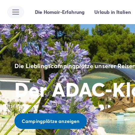
Die Homair-Erfahrung
Urlaub in Italien
Alle Reiseziele
Campingplatz Italien
Campingplatz Abruzzen
Campingplatz Apulien
Campingplatz Emilia Romagna
Campingplatz Rimini
Campingplatz Latium
Die Lieblingscampingplätze unserer Reise
Campingplatz Rom
Campingplatz Lombardei
Der ADAC-Kla
Campingplatz Gardasee
Campingplatz Cisano di Bardolino
Campingplatz Riva del Garda
Campingplatz Lago Maggiore
Campingplatz Marken
Campingplatz Sardinien
Campingplätze anzeigen
Campingplatz Toskana
Campingplatz Florenz