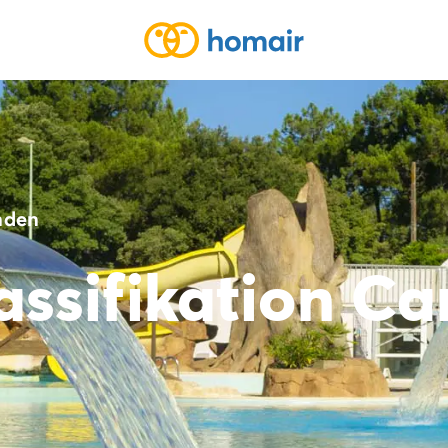
nden
ssifikation C