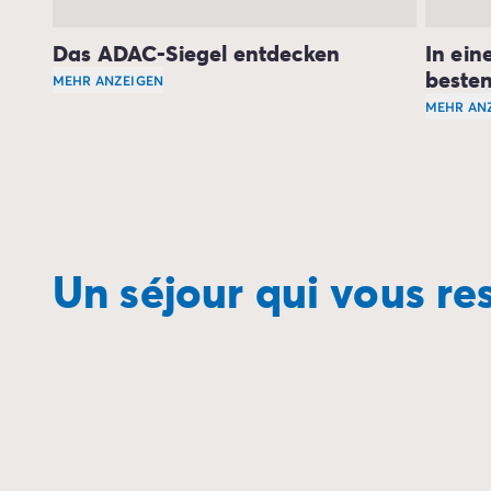
Zahlung in Raten
Urlaubsvorbereitung
Das ADAC-Siegel entdecken
In ei
Reiserücktrittsversicherung
beste
MEHR ANZEIGEN
Der ADAC ist eine unabhängige Seite, die die
beliebt
MEHR AN
Mit der
Die den
Un séjour qui vous r