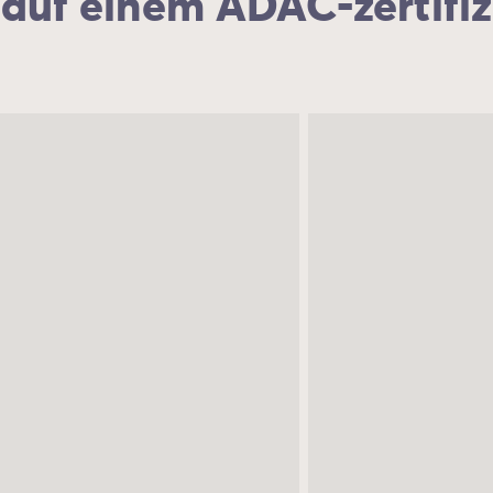
n auf einem ADAC-zertifi
de/mobilheime-pem