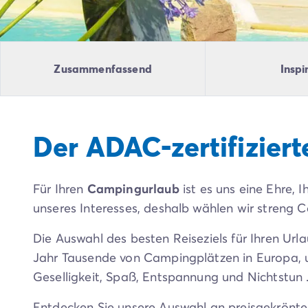
Campingplatz Livorno
Campingplatz Umbrien
Campingplatz Venetien
Campingplatz Caorle
Zusammenfassend
Inspi
Campingplatz Lazise
Campingplatz Lido di Jesolo
Campingplatz Venedig
Campingplatz Verona
Der ADAC-zertifizier
Campingplatz Kroatien
Campingplatz Dalmatien
Campingplatz Cres
Für Ihren
Campingurlaub
ist es uns eine Ehre, 
Campingplatz Split
Campingplatz Zadar
unseres Interesses, deshalb wählen wir streng 
Campingplatz Istrien
Die Auswahl des besten Reiseziels für Ihren Ur
Campingplatz Medulin
Campingplatz Porec
Jahr Tausende von Campingplätzen in Europa, um
Campingplatz Pula
Geselligkeit, Spaß, Entspannung und Nichtstun 
Campingplatz Rovinj
Campingplatz Umag
Entdecken Sie unsere Auswahl an preisgekrönte