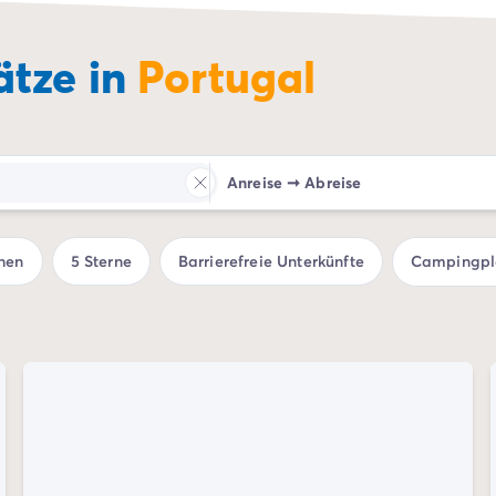
tze in
Portugal
Anreise
➞
Abreise
hen
5 Sterne
Barrierefreie Unterkünfte
Campingpla