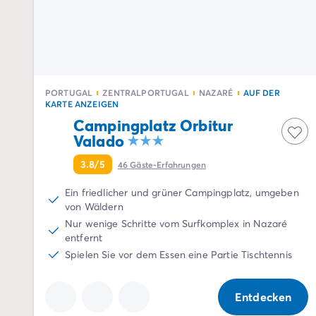
Campingplatz Drôme
Campingplatz Savoie
Campingplatz Spanien
Campingplatz Kantabrien
Campingplatz Portugal
Campingplatz Algarve
PORTUGAL
ZENTRALPORTUGAL
NAZARÉ
AUF DER
Andere Reiseziele
KARTE ANZEIGEN
Campingplatz Deutschland
Campingplatz Orbitur
Campingplatz Bayern
Valado
Campingplatz Lindau
3.8/5
46
Gäste-Erfahrungen
Campingplatz Niederlande
Campingplatz Limburg
Ein friedlicher und grüner Campingplatz, umgeben
Campingplatz Schweiz
von Wäldern
Campingplatz Österreich
Nur wenige Schritte vom Surfkomplex in Nazaré
entfernt
Campingplatz Slowenien
Spielen Sie vor dem Essen eine Partie Tischtennis
Campingplatz Luxemburg
Urlaubsthemen
Nach Thema
Entdecken
3-Sterne-Campingplatz