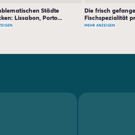
mblematischen Städte
Die frisch gefang
ken: Lissabon, Porto...
Fischspezialität p
ZEIGEN
MEHR ANZEIGEN
er Entdeckungen und des Staunens stehen. Die Kultur dieses
se durch Portugal wird komplett, wenn Sie an Orten Halt mac
Das Meer ist auch ein
unzählige unvergessliche Orte in Portugal, die Liste wäre zu
m Süden. Diese Region ist für ihre Strände, Buchten und ma