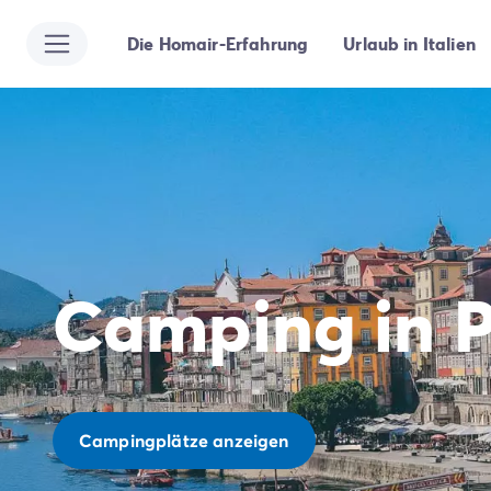
Die Homair-Erfahrung
Urlaub in Italien
Alle Reiseziele
Campingplatz Italien
Campingplatz Abruzzen
Campingplatz Apulien
Campingplatz Emilia Romagna
Campingplatz Rimini
Campingplatz Latium
Campingplatz Rom
Campingplatz Lombardei
Camping in P
Campingplatz Gardasee
Campingplatz Cisano di Bardolino
Campingplatz Riva del Garda
Campingplatz Lago Maggiore
Campingplatz Marken
Campingplatz Sardinien
Campingplätze anzeigen
Campingplatz Toskana
Campingplatz Florenz