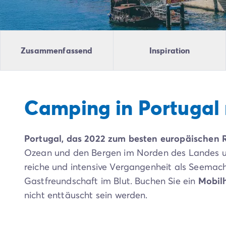
Campingplatz Livorno
Campingplatz Umbrien
Campingplatz Venetien
Campingplatz Caorle
Zusammenfassend
Inspiration
Campingplatz Lazise
Campingplatz Lido di Jesolo
Campingplatz Venedig
Campingplatz Verona
Camping in Portugal
Campingplatz Kroatien
Campingplatz Dalmatien
Campingplatz Cres
Portugal, das 2022 zum besten europäischen R
Campingplatz Split
Campingplatz Zadar
Ozean und den Bergen im Norden des Landes und 
Campingplatz Istrien
reiche und intensive Vergangenheit als Seemacht
Campingplatz Medulin
Gastfreundschaft im Blut. Buchen Sie ein
Mobil
Campingplatz Porec
nicht enttäuscht sein werden.
Campingplatz Pula
Campingplatz Rovinj
Campingplatz Umag