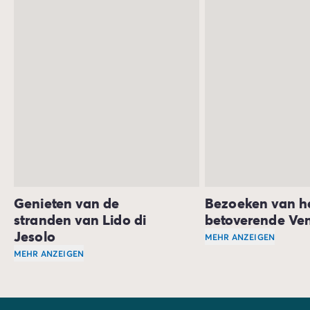
Genieten van de
Bezoeken van h
stranden van Lido di
betoverende Ven
Jesolo
MEHR ANZEIGEN
MEHR ANZEIGEN
Ein absolutes Muss 
Im Campingurlaub in Lido di Jesolo können Sie die zahl
In Venedig sollten S