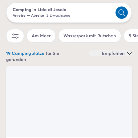
Campingplatz Savoie
Camping in Lido di Jesolo
Campingplatz Spanien
Anreise
➞
Abreise
2 Erwachsene
Campingplatz Kantabrien
Campingplatz Portugal
Campingplatz Algarve
Am Meer
Wasserpark mit Rutschen
5 St
Andere Reiseziele
Campingplatz Deutschland
19 Campingplätze
für Sie
Empfohlen
Campingplatz Bayern
gefunden
Campingplatz Lindau
Campingplatz Niederlande
Campingplatz Limburg
Campingplatz Schweiz
Campingplatz Österreich
Campingplatz Slowenien
Campingplatz Luxemburg
Urlaubsthemen
Nach Thema
3-Sterne-Campingplatz