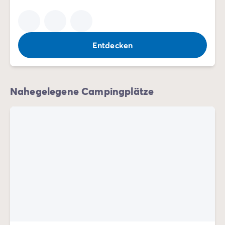
Zahlung in Raten
Urlaubsvorbereitung
Reiserücktrittsversicherung
Entdecken
Nahegelegene Campingplätze