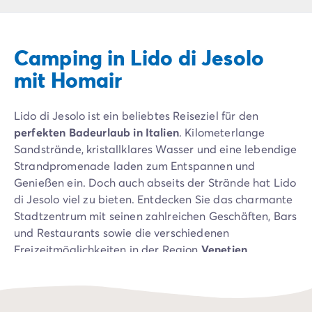
Campingplatz Livorno
Campingplatz Umbrien
Campingplatz Venetien
Camping in Lido di Jesolo
Campingplatz Caorle
Campingplatz Lazise
mit Homair
Campingplatz Lido di Jesolo
Campingplatz Venedig
Lido di Jesolo ist ein beliebtes Reiseziel für den
Campingplatz Verona
perfekten Badeurlaub in Italien
. Kilometerlange
Campingplatz Kroatien
Sandstrände, kristallklares Wasser und eine lebendige
Campingplatz Dalmatien
Strandpromenade laden zum Entspannen und
Campingplatz Cres
Genießen ein. Doch auch abseits der Strände hat Lido
Campingplatz Split
di Jesolo viel zu bieten. Entdecken Sie das charmante
Campingplatz Zadar
Stadtzentrum mit seinen zahlreichen Geschäften, Bars
Campingplatz Istrien
und Restaurants sowie die verschiedenen
Campingplatz Medulin
Freizeitmöglichkeiten in der Region
Venetien
.
Campingplatz Porec
Campingplatz Pula
Campingplatz Rovinj
Campingplatz Umag