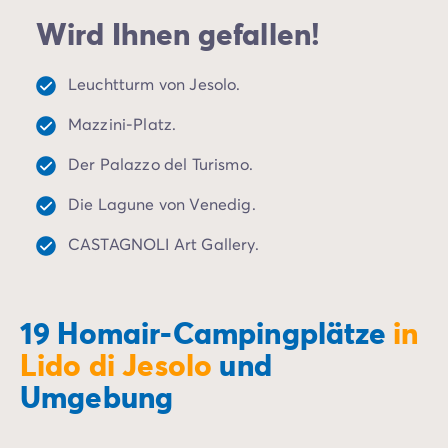
Campingplatz Kvarner
Wird Ihnen gefallen!
Campingplatz Frankreich
Campingplatz Aquitaine
Campingplatz Dordogne - Périgord
Leuchtturm von Jesolo.
Campingplatz Gironde
Mazzini-Platz.
Campingplatz Arcachon
Campingplatz Lacanau
Der Palazzo del Turismo.
Campingplatz Landes
Campingplatz Hossegor
Die Lagune von Venedig.
Campingplatz Bretagne
CASTAGNOLI Art Gallery.
Campingplatz Elsass
Campingplatz Korsika
Campingplatz Languedoc Roussillon
Campingplatz Normandie
19 Homair-Campingplätze
in
Campingplatz Pays de la Loire
Lido di Jesolo
und
Campingplatz Vendée
Umgebung
Campingplatz Rhône-Alpes
Campingplatz Ardèche
Campingplatz Drôme