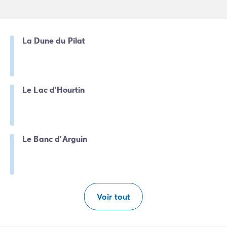
Mobil-homes pour les grandes familles
/mobil-homes-fam
Mobil-homes by Roan
/locations-by-roan
Tentes lodges
/tente-safari-hebergement-atypique
La Dune du Pilat
L'esprit Homair
Vivez l'expérience
Qui est Homair ?
L'expérience Homair
Le Lac d'Hourtin
Suivez-nous sur les réseaux
Le catalogue Homair
Meilleur E-commerçant 2026
Homair en vidéo
Le Banc d'Arguin
Les nouveautés 2026
Soirée DJ NRJ
Nos engagements RSE
Services et infos pratiques
Des correspondants à votre écoute
Voir tout
Des services à la carte
Nos formules de restauration