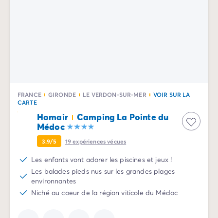
Camping La Palmyre
Camping Royan
Camping Provence-Alpes-Côte d'Azur
Camping Alpes-de-Haute-Provence
Camping Alpes-Maritimes
Camping Cannes
Camping Nice
Camping Bouches du Rhône
FRANCE
GIRONDE
LE VERDON-SUR-MER
VOIR SUR LA
Camping Cassis
CARTE
Camping Marseille
Homair
Camping La Pointe du
Camping Var
Médoc
Camping Fréjus
3.9/5
19
expériences vécues
Camping Hyères les Palmiers
Camping Lavandou
Les enfants vont adorer les piscines et jeux !
Camping Port Grimaud
Les balades pieds nus sur les grandes plages
Camping Saint-Raphaël
environnantes
Camping Saint-Tropez
Niché au coeur de la région viticole du Médoc
Camping Vaucluse
Camping Avignon