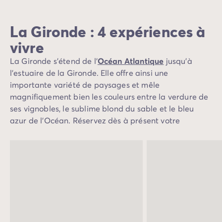
Avant de partir
Les modes de paiement
Paiement en plusieurs fois
La Gironde : 4 expériences à
L'assurance annulation
vivre
Acheter un mobil-home
La Gironde s'étend de l’
Océan Atlantique
jusqu’à
l’estuaire de la Gironde. Elle offre ainsi une
importante variété de paysages et mêle
magnifiquement bien les couleurs entre la verdure de
ses vignobles, le sublime blond du sable et le bleu
azur de l’Océan. Réservez dès à présent votre
camping en Gironde avec Homair. Farniente et
divertissements seront les devises principales de vos
vacances dans cette splendide région de France.