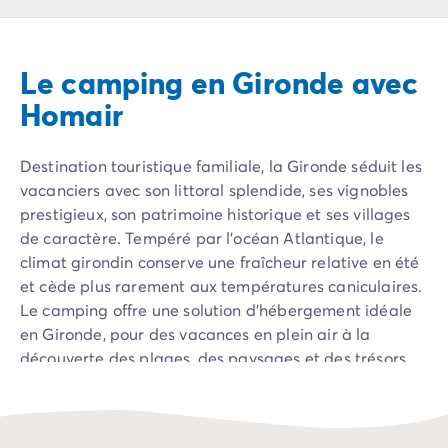
Camping Pyrénées Atlantiques
Camping Biarritz
Camping Bidart
Le camping en Gironde avec
Camping Hendaye
Camping Bretagne
Homair
Camping Côtes d'Armor
Camping Finistère
Destination touristique familiale, la Gironde séduit les
Camping Ille-et-Vilaine
vacanciers avec son littoral splendide, ses vignobles
Camping Saint-Malo
prestigieux, son patrimoine historique et ses villages
Camping Morbihan
de caractère. Tempéré par l’océan Atlantique, le
Camping Vannes
climat girondin conserve une fraîcheur relative en été
Camping Centre-Val de Loire
et cède plus rarement aux températures caniculaires.
Camping Indre-et-Loire
Le camping offre une solution d’hébergement idéale
Camping Chenonceau
en Gironde, pour des vacances en plein air à la
Camping Champagne-Ardenne
découverte des plages, des paysages et des trésors
Camping Ardennes
touristiques du
sud-ouest
de la France.
Camping Corse
Camping Corse-du-Sud
Camping Bonifacio