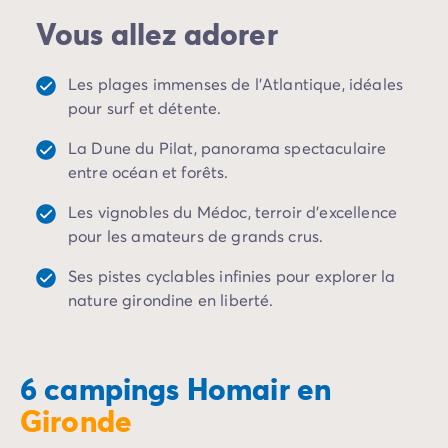
Camping Porto Vecchio
Vous allez adorer
Camping Haute-Corse
Camping Bastia
Camping Hauts-de-France
Les plages immenses de l’Atlantique, idéales
Camping Nord-Pas-de-Calais
pour surf et détente.
Camping Picardie
La Dune du Pilat, panorama spectaculaire
Camping Ile-de-France
entre océan et forêts.
Camping Paris
Camping Languedoc-Roussillon
Les vignobles du Médoc, terroir d’excellence
Camping Aude
pour les amateurs de grands crus.
Camping Carcassonne
Camping Narbonne
Ses pistes cyclables infinies pour explorer la
Camping Gard
nature girondine en liberté.
Camping Grau-du-Roi
Camping Hérault
Camping Cap D'Agde
6 campings Homair en
Camping La Grande Motte
Gironde
Camping Marseillan-Plage
Camping Palavas-les-Flots