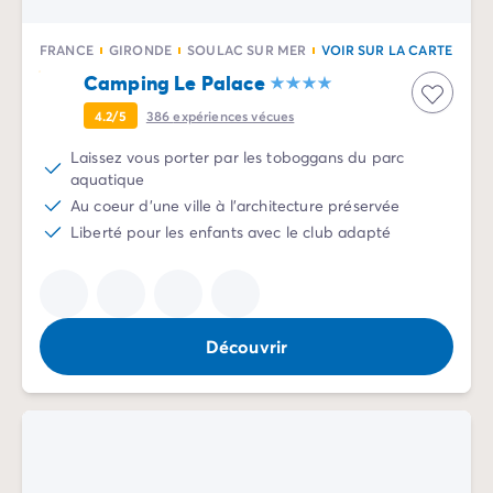
Camping Vénétie
Camping Venise
FRANCE
GIRONDE
SOULAC SUR MER
VOIR SUR LA CARTE
Camping Croatie
Camping Le Palace
Camping Dalmatie
Camping Istrie
4.2/5
386
expériences vécues
Camping Kvarner
Laissez vous porter par les toboggans du parc
Camping Portugal
aquatique
Camping Algarve
Au coeur d'une ville à l'architecture préservée
Camping Centre Portugal
Liberté pour les enfants avec le club adapté
Camping Lisbonne
Camping Nord Portugal
Autres destinations
Camping Pays-Bas
Découvrir
Camping Allemagne
Camping Suisse
Camping Autriche
Camping Styrie
Camping Luxembourg
Camping Belgique