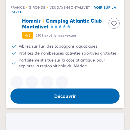
Camping Normandie
Camping Basse-Normandie
FRANCE
GIRONDE
VENDAYS-MONTALIVET
VOIR SUR LA
CARTE
Camping Calvados
Homair
Camping Atlantic Club
Camping Manche
Montalivet
Camping Haute-Normandie
Camping Pays de la Loire
4/5
2109
expériences vécues
Camping Loire-Atlantique
Vibrez sur l'un des toboggans aquatiques
Camping Guerande
Profitez de nombreuses activités sportives gratuites
Camping Le-Croisic
Parfaitement situé sur la côte atlantique pour
Camping Pornic
explorer la région viticole du Médoc
Camping Vendée
Camping La-Tranche-sur-Mer
Camping Les Sables d'Olonne
Camping Saint-Gilles-Croix-de-Vie
Découvrir
Camping Saint-Hilaire-De-Riez
Camping Saint-Jean-De-Monts
Camping Poitou-Charentes
Camping Charente-Maritime
Camping Fouras