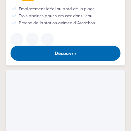
Camping Communauté Valencienne
Camping Costa Blanca
Emplacement idéal au bord de la plage
Camping Alicante
Trois piscines pour s'amuser dans l'eau
Camping Benidorm
Proche de la station animée d'Arcachon
Camping Costa del Azahar
Camping Valence
Camping Italie
Camping Abruzzes
Découvrir
Camping Emilie Romagne
Camping Latium
Camping Rome
Camping Lombardie
Camping Lac de Garde
Camping Lac Majeur
Camping Pouilles
Camping Sardaigne
Camping Toscane
Camping Florence
Camping Trentin-Haut-Adige