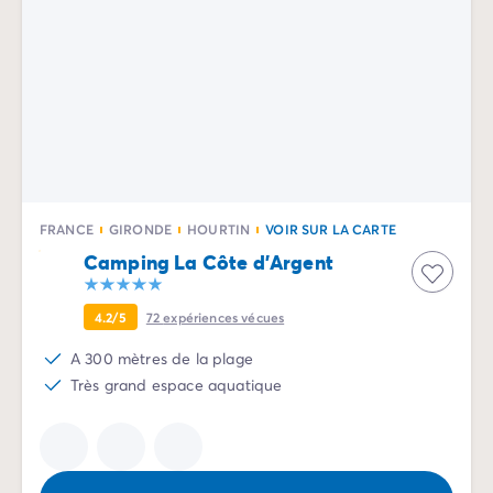
Camping pour bébé et jeunes enfants
Camping près des villes mythiques
Campings avec piscine chauffée
Campings avec piscine couverte
Par destination
Camping Atlantique
Camping Camargue
Camping Château de la Loire
Camping Côte d'Azur
FRANCE
GIRONDE
HOURTIN
VOIR SUR LA CARTE
Camping Dune du Pilat
Camping La Côte d'Argent
Camping Golfe du Morbihan
Camping Gorges du Verdon
Camping Ile d'Oléron
4.2/5
72
expériences vécues
Camping Ile de Ré
A 300 mètres de la plage
Camping Luberon
Très grand espace aquatique
Camping Méditerranée
Camping Mont Saint Michel
Camping Pays Basque
Camping Périgord