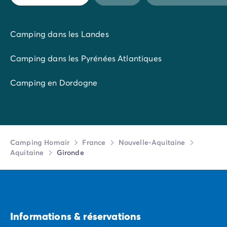
d’une piscine extérieure, de deux bassins couverts,
d’une pataugeoire, de toboggans et d’une rivière
sauvage.
Camping dans les Landes
Camping dans les Pyrénées Atlantiques
Camping en Dordogne
Camping Homair
France
Nouvelle-Aquitaine
Aquitaine
Gironde
Informations & réservations