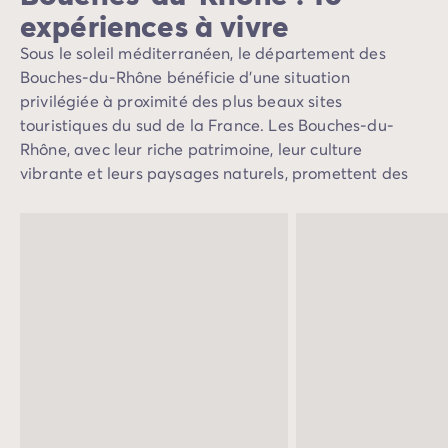
expériences à vivre
Sous le soleil méditerranéen, le département des
Bouches-du-Rhône bénéficie d’une situation
privilégiée à proximité des plus beaux sites
touristiques du sud de la France. Les Bouches-du-
Rhône, avec leur riche patrimoine, leur culture
vibrante et leurs paysages naturels, promettent des
vacances inoubliables dans l'une des régions les plus
captivantes de France. Que vous soyez amateur
d'histoire, passionné d'art ou simplement en quête de
détente, cette destination a beaucoup à offrir si vous
souhaitez découvrir
les charmes du sud de la France
.