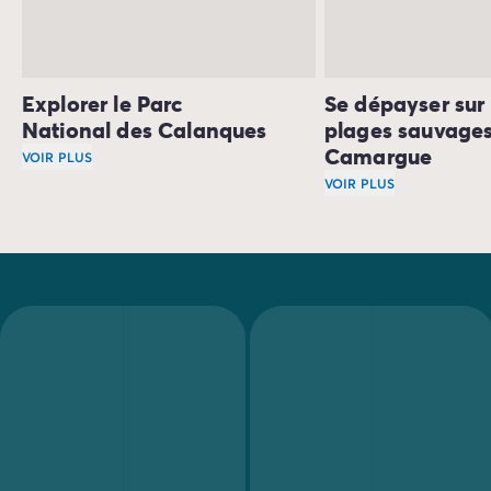
Explorer le Parc
Se dépayser sur 
National des Calanques
plages sauvages
Camargue
VOIR PLUS
Marseille compte de nombreuses
plages
VOIR PLUS
, dont certaines
De Marseille à Arles