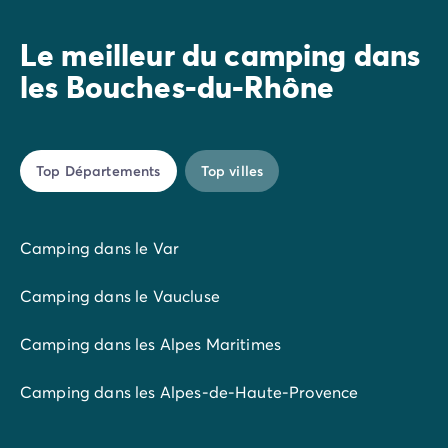
côte Bleue entre Martigues et Marseille, et La Baie des
Anges à la Ciotat. Ces deux campings vous offrent des
Le meilleur du camping dans
hébergements climatisés, un parc aquatique avec
toboggans et organisent en saison de nombreuses
les Bouches-du-Rhône
animations pour toute la famille.
Top Départements
Top villes
Camping dans le Var
Camping dans le Vaucluse
Camping dans les Alpes Maritimes
Camping dans les Alpes-de-Haute-Provence