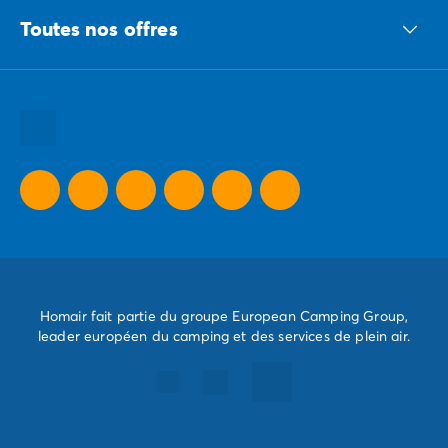
Toutes nos offres
Nous recrutons
Nos engagements responsables
Toutes nos destinations
Toutes nos thématiques
Toutes nos promos camping
Camping Dernière Minute
Homair fait partie du groupe European Camping Group,
leader européen du camping et des services de plein air.