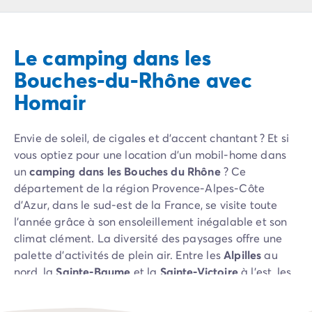
Camping Pyrénées Atlantiques
Camping Biarritz
Camping Bidart
Le camping dans les
Camping Hendaye
Camping Bretagne
Bouches-du-Rhône avec
Camping Côtes d'Armor
Homair
Camping Finistère
Camping Ille-et-Vilaine
Camping Saint-Malo
Envie de soleil, de cigales et d’accent chantant ? Et si
Camping Morbihan
vous optiez pour une location d’un mobil-home dans
Camping Vannes
un
camping dans les Bouches du Rhône
? Ce
Camping Centre-Val de Loire
département de la région Provence-Alpes-Côte
Camping Indre-et-Loire
d’Azur, dans le sud-est de la France, se visite toute
Camping Chenonceau
l’année grâce à son ensoleillement inégalable et son
Camping Champagne-Ardenne
climat clément. La diversité des paysages offre une
Camping Ardennes
palette d’activités de plein air. Entre les
Alpilles
au
Camping Corse
nord, la
Sainte-Baume
et la
Sainte-Victoire
à l’est, les
Camping Corse-du-Sud
villes et villages, les calanques, la Camargue… mille-
Camping Bonifacio
et-une activités et découvertes vous attendent !