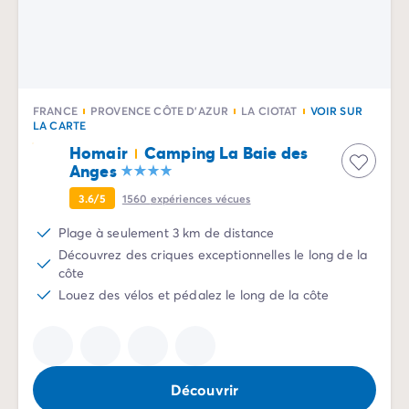
Camping Normandie
Camping Basse-Normandie
Camping Calvados
Camping Manche
Camping Haute-Normandie
Camping Pays de la Loire
FRANCE
PROVENCE CÔTE D'AZUR
LA CIOTAT
VOIR SUR
LA CARTE
Camping Loire-Atlantique
Homair
Camping La Baie des
Camping Guerande
Anges
Camping Le-Croisic
Camping Pornic
3.6/5
1560
expériences vécues
Camping Vendée
Plage à seulement 3 km de distance
Camping La-Tranche-sur-Mer
Découvrez des criques exceptionnelles le long de la
Camping Les Sables d'Olonne
côte
Camping Saint-Gilles-Croix-de-Vie
Louez des vélos et pédalez le long de la côte
Camping Saint-Hilaire-De-Riez
Camping Saint-Jean-De-Monts
Camping Poitou-Charentes
Camping Charente-Maritime
Découvrir
Camping Fouras