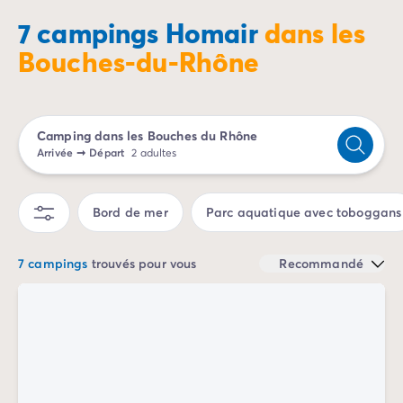
Camping Sète
7 campings Homair
dans les
Camping Valras-Plage
Bouches-du-Rhône
Camping Vendres-Plage
Camping Vias-Plage
Camping Pyrénées-Orientales
Camping Argelès-sur-Mer
Camping dans les Bouches du Rhône
Camping Canet-en-Roussillon
Arrivée
➞
Départ
2 adultes
Camping Collioure
Camping Le Barcarès
Camping Limousin
Bord de mer
Parc aquatique avec toboggans
Camping Corrèze
Camping Midi-Pyrénées
7 campings
trouvés pour vous
Recommandé
Camping Aveyron
Camping Millau
Camping Gers
Camping Lot
Camping Lot-et-Garonne
Camping Tarn