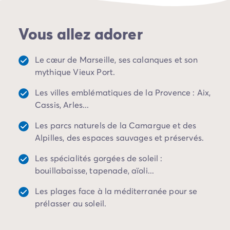
Camping Porto Vecchio
Découvrez les traditions qui animent la Provence.
Camping Haute-Corse
Visitez Cassis, Marseille, Aix-en-Provence, Aubagne,
Vous allez adorer
Camping Bastia
La Ciotat ou Les Baux de Provence, puis, retrouvez
Camping Hauts-de-France
votre mobil-home pour une soirée conviviale. Le sud,
Camping Nord-Pas-de-Calais
c’est aussi profiter du soleil au bord de la piscine de
Le cœur de Marseille, ses calanques et son
Camping Picardie
votre camping étoilé, ou participer aux différentes
mythique Vieux Port.
Camping Ile-de-France
animations et activités proposées sur place. Vos
Camping Paris
Les villes emblématiques de la Provence : Aix,
vacances s’annoncent ensoleillées !
Camping Languedoc-Roussillon
Cassis, Arles...
Camping Aude
Les parcs naturels de la Camargue et des
Camping Carcassonne
Alpilles, des espaces sauvages et préservés.
Camping Narbonne
Camping Gard
Les spécialités gorgées de soleil :
Camping Grau-du-Roi
bouillabaisse, tapenade, aïoli...
Camping Hérault
Camping Cap D'Agde
Les plages face à la méditerranée pour se
Camping La Grande Motte
prélasser au soleil.
Camping Marseillan-Plage
Camping Palavas-les-Flots