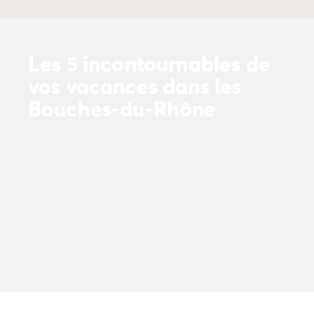
Avant de partir
Les modes de paiement
Paiement en plusieurs fois
L'assurance annulation
Les 5 incontournables de
Acheter un mobil-home
vos vacances dans les
Bouches-du-Rhône