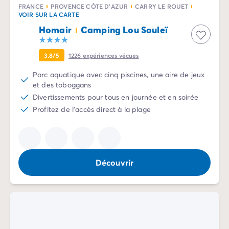
Camping Communauté Valencienne
FRANCE
PROVENCE CÔTE D'AZUR
CARRY LE ROUET
Camping Costa Blanca
VOIR SUR LA CARTE
Camping Alicante
Homair
Camping Lou Souleï
Camping Benidorm
Camping Costa del Azahar
3.8/5
1226
expériences vécues
Camping Valence
Camping Italie
Parc aquatique avec cinq piscines, une aire de jeux
et des toboggans
Camping Abruzzes
Divertissements pour tous en journée et en soirée
Camping Emilie Romagne
Profitez de l'accès direct à la plage
Camping Latium
Camping Rome
Camping Lombardie
Camping Lac de Garde
Camping Lac Majeur
Découvrir
Camping Pouilles
Camping Sardaigne
Camping Toscane
Camping Florence
Camping Trentin-Haut-Adige