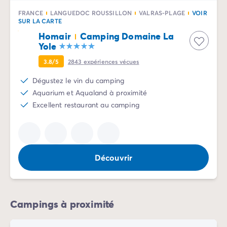
Camping Normandie
Camping Basse-Normandie
FRANCE
LANGUEDOC ROUSSILLON
VALRAS-PLAGE
VOIR
SUR LA CARTE
Camping Calvados
Homair
Camping Domaine La
Camping Manche
Yole
Camping Haute-Normandie
Camping Pays de la Loire
3.8/5
2843
expériences vécues
Camping Loire-Atlantique
Dégustez le vin du camping
Camping Guerande
Aquarium et Aqualand à proximité
Camping Le-Croisic
Excellent restaurant au camping
Camping Pornic
Camping Vendée
Camping La-Tranche-sur-Mer
Camping Les Sables d'Olonne
Découvrir
Camping Saint-Gilles-Croix-de-Vie
Camping Saint-Hilaire-De-Riez
Camping Saint-Jean-De-Monts
Camping Poitou-Charentes
Campings à proximité
Camping Charente-Maritime
Camping Fouras