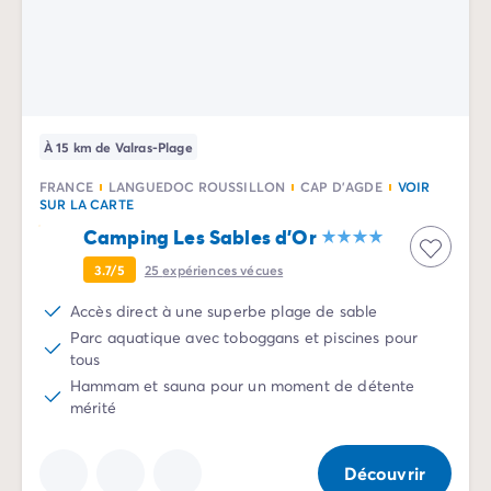
Mobil-homes pour les grandes familles
/mobil-homes-fam
Mobil-homes by Roan
/locations-by-roan
Tentes lodges
/tente-safari-hebergement-atypique
L'esprit Homair
Vivez l'expérience
À 15 km de Valras-Plage
Qui est Homair ?
L'expérience Homair
FRANCE
LANGUEDOC ROUSSILLON
CAP D'AGDE
VOIR
Suivez-nous sur les réseaux
SUR LA CARTE
Le catalogue Homair
Camping Les Sables d'Or
Meilleur E-commerçant 2026
3.7/5
25
expériences vécues
Homair en vidéo
Les nouveautés 2026
Accès direct à une superbe plage de sable
Soirée DJ NRJ
Parc aquatique avec toboggans et piscines pour
tous
Nos engagements RSE
Hammam et sauna pour un moment de détente
Services et infos pratiques
mérité
Des correspondants à votre écoute
Des services à la carte
Nos formules de restauration
Découvrir