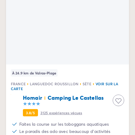
Camping La Palmyre
Camping Royan
Camping Provence-Alpes-Côte d'Azur
Camping Alpes-de-Haute-Provence
Camping Alpes-Maritimes
Camping Cannes
Camping Nice
Camping Bouches du Rhône
Camping Cassis
Camping Marseille
À 24.9 km de Valras-Plage
Camping Var
Camping Fréjus
FRANCE
LANGUEDOC ROUSSILLON
SÈTE
VOIR SUR LA
CARTE
Camping Hyères les Palmiers
Camping Lavandou
Homair
Camping Le Castellas
Camping Port Grimaud
Camping Saint-Raphaël
3.8/5
3125
expériences vécues
Camping Saint-Tropez
Faites la course sur les toboggans aquatiques
Camping Vaucluse
Le paradis des ado avec beaucoup d'activités
Camping Avignon