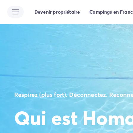
Devenir propriétaire
Campings en Franc
Toutes nos destinations
Camping France
Camping Alsace
Camping Bas-Rhin
Camping Strasbourg
Camping Haut-Rhin
Camping Colmar
Camping Aquitaine
Camping Dordogne
Camping Gironde
Camping Arcachon
Camping Bordeaux
Respirez (plus fort). Déconnectez. Reconne
Camping Les Landes
Camping Biscarrosse
Qui est Homa
Camping Hossegor
Camping Messanges
Camping Mimizan