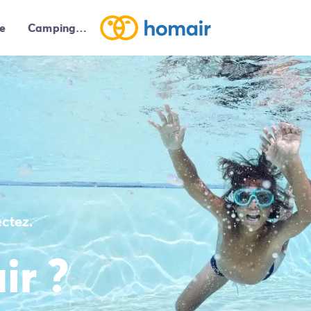
e
Campings autour de moi
Arrivée
➞
Départ
ctez.
ir ?