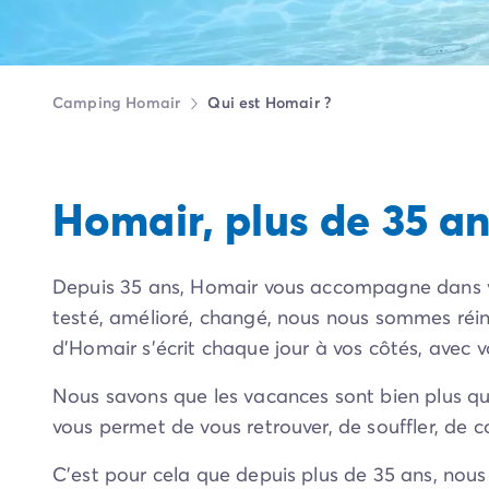
Camping Pyrénées Atlantiques
Camping Biarritz
Camping Bidart
Camping Hendaye
Camping Homair
Qui est Homair ?
Camping Bretagne
Camping Côtes d'Armor
Camping Finistère
Camping Ille-et-Vilaine
Homair, plus de 35 an
Camping Saint-Malo
Camping Morbihan
Camping Vannes
Depuis 35 ans, Homair vous accompagne dans
Camping Centre-Val de Loire
testé, amélioré, changé, nous nous sommes réinv
Camping Indre-et-Loire
d’Homair s’écrit chaque jour à vos côtés, avec v
Camping Chenonceau
Camping Champagne-Ardenne
Nous savons que les vacances sont bien plus qu
Camping Ardennes
vous permet de vous retrouver, de souffler, de 
Camping Corse
Camping Corse-du-Sud
C’est pour cela que depuis plus de 35 ans, nou
Camping Bonifacio