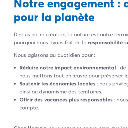
Notre engagement : d
Camping La Palmyre
pour la planète
Camping Royan
Camping Provence-Alpes-Côte d'Azur
Camping Alpes-de-Haute-Provence
Camping Alpes-Maritimes
Depuis notre création, la nature est notre terra
Camping Cannes
pourquoi nous avons fait de la
responsabilité 
Camping Nice
Camping Bouches du Rhône
Nous agissons au quotidien pour :
Camping Cassis
Camping Marseille
Réduire notre impact environnemental
: de
Camping Var
nous mettons tout en œuvre pour préserver le
Camping Fréjus
Soutenir les économies locales
: nous privil
Camping Hyères les Palmiers
ainsi au dynamisme des territoires.
Camping Lavandou
Offrir des vacances plus responsables
: nous
Camping Port Grimaud
compte.
Camping Saint-Raphaël
Camping Saint-Tropez
Camping Vaucluse