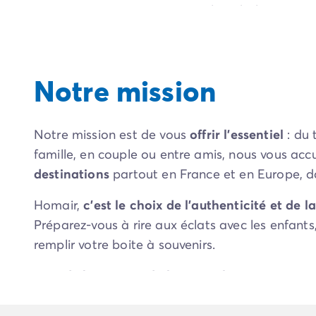
vacances.
Des vacances simples, chaleureuses et
Camping Porto Vecchio
l'isolement des locations impersonnelles ou le s
Camping Haute-Corse
Camping Bastia
Camping Hauts-de-France
Notre mission
Camping Nord-Pas-de-Calais
Camping Picardie
Camping Ile-de-France
Camping Paris
Notre mission est de vous
offrir l'essentiel
: du
Camping Languedoc-Roussillon
famille, en couple ou entre amis, nous vous ac
Camping Aude
destinations
partout en France et en Europe, da
Camping Carcassonne
Camping Narbonne
Homair,
c’est le choix de l’authenticité et de l
Camping Gard
Préparez-vous à rire aux éclats avec les enfant
Camping Grau-du-Roi
remplir votre boite à souvenirs.
Camping Hérault
Camping Cap D'Agde
Loin du bruit, près de l’essentiel : vos vacanc
Camping La Grande Motte
Camping Marseillan-Plage