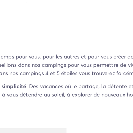
 conviviales, proches de la nature et riches en décou
tress des longs voyages.
 temps pour vous, pour les autres et pour vous créer d
cueillons dans nos campings pour vous permettre de vi
ns nos campings 4 et 5 étoiles vous trouverez forcém
a simplicité
. Des vacances où le partage, la détente 
s, à vous détendre au soleil, à explorer de nouveaux 
es commencent ici.