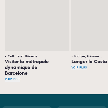
Culture et flânerie
Plages, Gérone...
Visiter la métropole
Longer la Costa
dynamique de
VOIR PLUS
Barcelone
Bien que centrale, Ba
VOIR PLUS
Au cours de votre séjour en Catalogne, la ville de
Barcel
Rapprochez-vous du bord de mer et du vieux port, en bas 