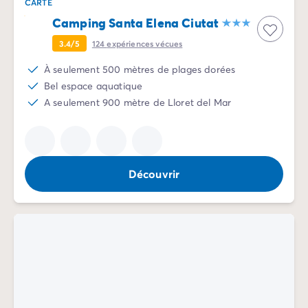
Camping Communauté Valencienne
CARTE
Camping Costa Blanca
Camping Santa Elena Ciutat
Camping Alicante
3.4/5
124
expériences vécues
Camping Benidorm
Camping Costa del Azahar
À seulement 500 mètres de plages dorées
Camping Valence
Bel espace aquatique
Camping Italie
A seulement 900 mètre de Lloret del Mar
Camping Abruzzes
Camping Emilie Romagne
Camping Latium
Camping Rome
Découvrir
Camping Lombardie
Camping Lac de Garde
Camping Lac Majeur
Camping Pouilles
Camping Sardaigne
Camping Toscane
Camping Florence
Camping Trentin-Haut-Adige