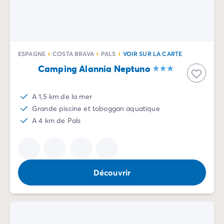
Camping Sète
Camping Valras-Plage
Camping Vendres-Plage
Camping Vias-Plage
ESPAGNE
COSTA BRAVA
PALS
VOIR SUR LA CARTE
Camping Pyrénées-Orientales
Camping Alannia Neptuno
Camping Argelès-sur-Mer
Camping Canet-en-Roussillon
Camping Collioure
A 1,5 km de la mer
Camping Le Barcarès
Grande piscine et toboggan aquatique
Camping Limousin
A 4 km de Pals
Camping Corrèze
Camping Midi-Pyrénées
Camping Aveyron
Camping Millau
Découvrir
Camping Gers
Camping Lot
Camping Lot-et-Garonne
Camping Tarn