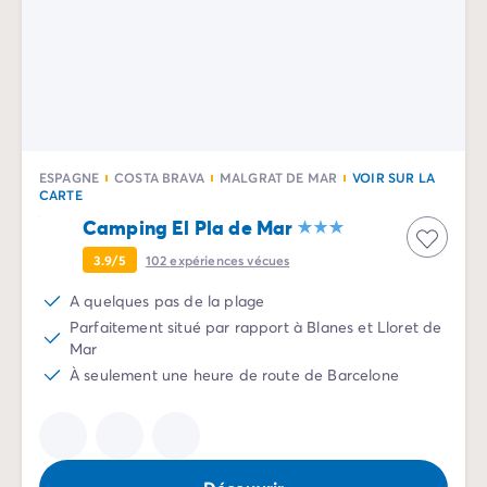
Avant de partir
Les modes de paiement
Paiement en plusieurs fois
L'assurance annulation
Acheter un mobil-home
ESPAGNE
COSTA BRAVA
MALGRAT DE MAR
VOIR SUR LA
CARTE
Camping El Pla de Mar
3.9/5
102
expériences vécues
A quelques pas de la plage
Parfaitement situé par rapport à Blanes et Lloret de
Mar
À seulement une heure de route de Barcelone