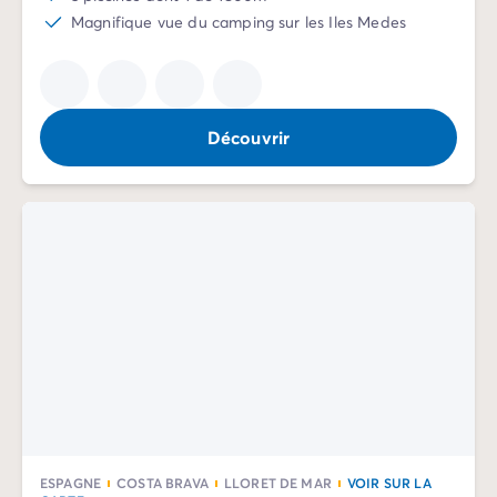
Camping Rhône-Alpes
Magnifique vue du camping sur les Iles Medes
Camping Ardèche
Camping Vallon-Pont-d'Arc
Camping Drôme
Camping Haute-Savoie
Découvrir
Camping Annecy
Camping Isère
Camping Savoie
Camping Espagne
Camping Cantabria
Camping Santander
Camping Catalogne
Camping Costa Brava
Camping Barcelone
Camping Escala
Camping Palamos
Camping Tossa de Mar
Camping Costa Dorada
ESPAGNE
COSTA BRAVA
LLORET DE MAR
VOIR SUR LA