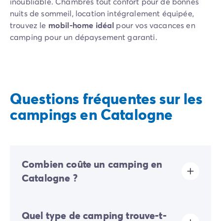
inoubliable. Chambres tout confort pour de bonnes
nuits de sommeil, location intégralement équipée,
trouvez le
mobil-home idéal
pour vos vacances en
camping pour un dépaysement garanti.
Questions fréquentes sur les
campings en Catalogne
Combien coûte un camping en
Catalogne ?
Le prix de votre location de vacances en Catalogne
Quel type de camping trouve-t-
dépend de nombreux critères : date du séjour,