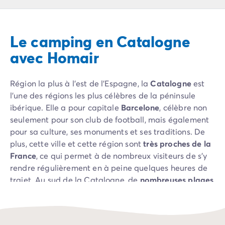
Camping Pyrénées Atlantiques
Camping Biarritz
Camping Bidart
Le camping en Catalogne
Camping Hendaye
Camping Bretagne
avec Homair
Camping Côtes d'Armor
Camping Finistère
Région la plus à l’est de l’Espagne, la
Catalogne
est
Camping Ille-et-Vilaine
l’une des régions les plus célèbres de la péninsule
Camping Saint-Malo
ibérique. Elle a pour capitale
Barcelone
, célèbre non
Camping Morbihan
seulement pour son club de football, mais également
Camping Vannes
pour sa culture, ses monuments et ses traditions. De
Camping Centre-Val de Loire
plus, cette ville et cette région sont
très proches de la
Camping Indre-et-Loire
France
, ce qui permet à de nombreux visiteurs de s’y
Camping Chenonceau
rendre régulièrement en à peine quelques heures de
Camping Champagne-Ardenne
trajet. Au sud de la Catalogne, de
nombreuses plages
Camping Ardennes
accueillent toute l’année des touristes à la recherche
Camping Corse
des températures agréables et du soleil de l’Espagne.
Camping Corse-du-Sud
C’est une destination de choix pour de nombreux
Camping Bonifacio