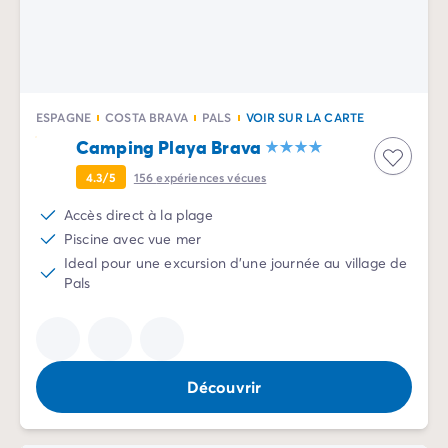
Camping Vénétie
Camping Venise
Camping Croatie
Camping Dalmatie
Camping Istrie
ESPAGNE
COSTA BRAVA
PALS
VOIR SUR LA CARTE
Camping Kvarner
Camping Playa Brava
Camping Portugal
Camping Algarve
4.3/5
156
expériences vécues
Camping Centre Portugal
Accès direct à la plage
Camping Lisbonne
Piscine avec vue mer
Camping Nord Portugal
Ideal pour une excursion d'une journée au village de
Autres destinations
Pals
Camping Pays-Bas
Camping Allemagne
Camping Suisse
Camping Autriche
Découvrir
Camping Styrie
Camping Luxembourg
Camping Belgique