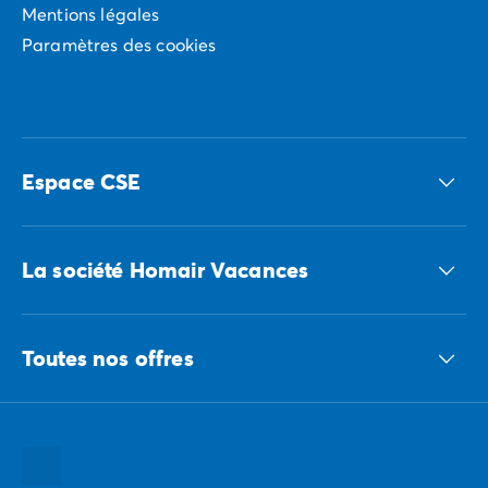
Mentions légales
Paramètres des cookies
Espace CSE
Accédez à nos offres CSE
La société Homair Vacances
Le groupe ECG
Toutes nos offres
Nous recrutons
Nos engagements responsables
Toutes nos destinations
Toutes nos thématiques
Toutes nos promos camping