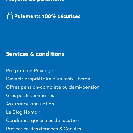
Avant de partir
Les modes de paiement
Paiement en plusieurs fois
Paiements 100% sécurisés
L'assurance annulation
Acheter un mobil-home
Services & conditions
Programme Privilège
Devenir propriétaire d'un mobil-home
Offres pension-complète ou demi-pension
Groupes & séminaires
Assurance annulation
Le Blog Homair
Conditions générales de location
Protection des données & Cookies