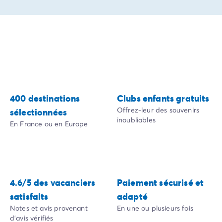
Camping Slovénie
Toutes nos thématiques
Par thématique
Camping 3 étoiles
Camping 4 étoiles
Camping 5 étoiles
Camping à la campagne
Camping à la montagne
400 destinations
Clubs enfants gratuits
Camping acceptant les chiens
Offrez-leur des souvenirs
sélectionnées
Camping avec club enfants
inoubliables
En France ou en Europe
Camping avec clubs ados
Camping avec parc aquatique
Camping avec piscine
Camping en bord de lac
Camping en bord de mer
4.6/5 des vacanciers
Paiement sécurisé et
Camping en bord de rivière
satisfaits
adapté
Camping en nature et découvertes
Notes et avis provenant
En une ou plusieurs fois
Camping et vélo en famille
d'avis vérifiés