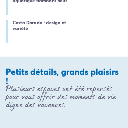
aquatique flambant neuf
Camping Rhône-Alpes
Camping Ardèche
Camping Vallon-Pont-d'Arc
Costa Dorada : design et
Camping Drôme
variété
Camping Haute-Savoie
Camping Annecy
Camping Isère
Camping Savoie
Camping Espagne
Camping Cantabria
Petits détails, grands plaisirs
Camping Santander
!
Camping Catalogne
Plusieurs espaces ont été repensés
Camping Costa Brava
Camping Barcelone
pour vous offrir des moments de vie
Camping Escala
digne des vacances.
Camping Palamos
Camping Tossa de Mar
Camping Costa Dorada