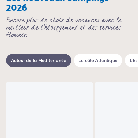
2026
Camping Sète
Camping Valras-Plage
Encore plus de choix de vacances avec le
Camping Vendres-Plage
meilleur de l'hébergement et des services
Camping Vias-Plage
Homair.
Camping Pyrénées-Orientales
Camping Argelès-sur-Mer
Camping Canet-en-Roussillon
Camping Collioure
Autour de la Méditerranée
La côte Atlantique
L'E
Camping Le Barcarès
Camping Limousin
%
-25%
Camping Corrèze
Camping Midi-Pyrénées
Camping Aveyron
Camping Millau
Camping Gers
Camping Lot
Camping Lot-et-Garonne
Camping Tarn