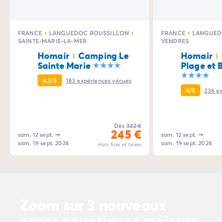
Camping Normandie
Camping Basse-Normandie
Camping Calvados
FRANCE
LANGUEDOC ROUSSILLON
FRANCE
LANGUED
Camping Manche
SAINTE-MARIE-LA-MER
VENDRES
Camping Haute-Normandie
Homair
Camping Le
Homair
Camping Pays de la Loire
Sainte Marie
Plage et 
Camping Loire-Atlantique
4.2/5
183
expériences vécues
Camping Guerande
4/5
236
e
Camping Le-Croisic
Camping Pornic
Camping Vendée
Dès
322 €
245 €
Camping La-Tranche-sur-Mer
sam. 12 sept.
➞
sam. 12 sept.
➞
Camping Les Sables d'Olonne
sam. 19 sept. 2026
sam. 19 sept. 2026
Hors frais et taxes
Camping Saint-Gilles-Croix-de-Vie
Camping Saint-Hilaire-De-Riez
Camping Saint-Jean-De-Monts
Camping Poitou-Charentes
Zoom sur 3 nouveaux
Camping Charente-Maritime
Camping Fouras
parcs aquatiques majeurs