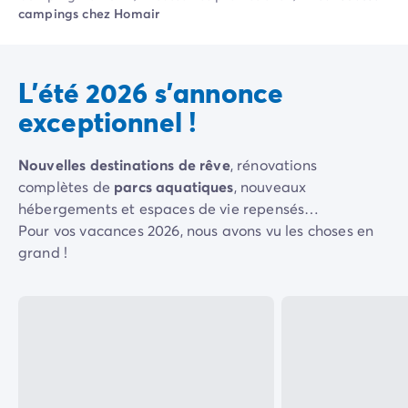
Camping Pyrénées Atlantiques
campings chez Homair
Camping Biarritz
Camping Bidart
Camping Hendaye
L'été 2026 s'annonce
Camping Bretagne
Camping Côtes d'Armor
exceptionnel !
Camping Finistère
Camping Ille-et-Vilaine
Nouvelles destinations de rêve
, rénovations
Camping Saint-Malo
complètes de
parcs aquatiques
, nouveaux
Camping Morbihan
hébergements et espaces de vie repensés…
Camping Vannes
Pour vos vacances 2026, nous avons vu les choses en
Camping Centre-Val de Loire
grand !
Camping Indre-et-Loire
Camping Chenonceau
Camping Champagne-Ardenne
Camping Ardennes
Camping Corse
Camping Corse-du-Sud
Camping Bonifacio