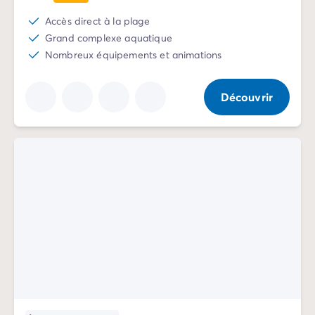
Camping Communauté Valencienne
Camping Costa Blanca
Accès direct à la plage
Camping Alicante
Grand complexe aquatique
Camping Benidorm
Nombreux équipements et animations
Camping Costa del Azahar
Camping Valence
Découvrir
Camping Italie
Camping Abruzzes
Camping Emilie Romagne
Camping Latium
Camping Rome
Camping Lombardie
Camping Lac de Garde
Camping Lac Majeur
Camping Pouilles
Camping Sardaigne
Camping Toscane
Camping Florence
Camping Trentin-Haut-Adige