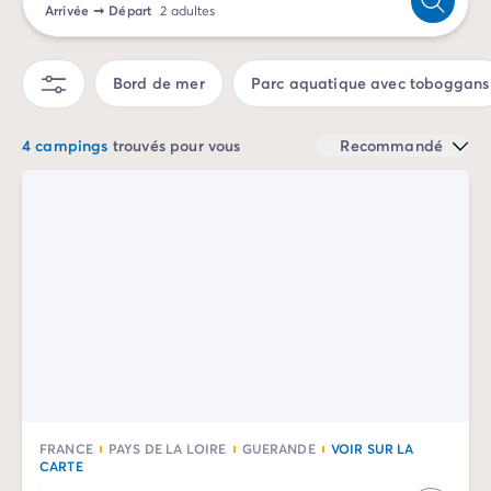
Arrivée
➞
Départ
2 adultes
Camping Sète
Camping Valras-Plage
Camping Vendres-Plage
Bord de mer
Parc aquatique avec toboggans
Camping Vias-Plage
Camping Pyrénées-Orientales
4 campings
trouvés pour vous
Recommandé
Camping Argelès-sur-Mer
Camping Canet-en-Roussillon
Camping Collioure
Camping Le Barcarès
Camping Limousin
Camping Corrèze
Camping Midi-Pyrénées
Camping Aveyron
Camping Millau
Camping Gers
Camping Lot
Camping Lot-et-Garonne
FRANCE
PAYS DE LA LOIRE
GUERANDE
VOIR SUR LA
Camping Tarn
CARTE