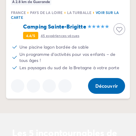
À 2.8 km de Guerande
Camping Vénétie
Camping Venise
FRANCE
PAYS DE LA LOIRE
LA TURBALLE
VOIR SUR LA
Camping Croatie
CARTE
Camping Dalmatie
Camping Sainte-Brigitte
Camping Istrie
4.4/5
45
expériences vécues
Camping Kvarner
Camping Portugal
Une piscine lagon bordée de sable
Camping Algarve
Un programme d'activités pour vos enfants – de
tous âges !
Camping Centre Portugal
Les paysages du sud de la Bretagne à votre porte
Camping Lisbonne
Camping Nord Portugal
Autres destinations
Découvrir
Camping Pays-Bas
Camping Allemagne
Camping Suisse
Camping Autriche
Camping Styrie
Camping Luxembourg
Les 5 incontournables de
Camping Belgique