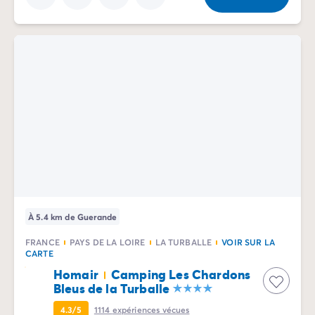
Camping Rhône-Alpes
Camping Ardèche
Camping Vallon-Pont-d'Arc
Camping Drôme
Camping Haute-Savoie
Camping Annecy
Camping Isère
Camping Savoie
Camping Espagne
Camping Cantabria
Camping Santander
Camping Catalogne
Camping Costa Brava
À 5.4 km de Guerande
Camping Barcelone
FRANCE
PAYS DE LA LOIRE
LA TURBALLE
VOIR SUR LA
Camping Escala
CARTE
Camping Palamos
Homair
Camping Les Chardons
Camping Tossa de Mar
Bleus de la Turballe
Camping Costa Dorada
4.3/5
1114
expériences vécues