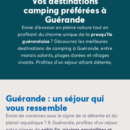
Vos destinations
Avant de partir
camping préférées à
Les modes de paiement
Paiement en plusieurs fois
Guérande
L'assurance annulation
Envie d’évasion en pleine nature tout en
Acheter un mobil-home
profitant du charme unique de la
presqu’île
guérandaise
? Découvrez les meilleures
destinations de camping à Guérande, entre
marais salants, plages dorées et villages
vivants. Profitez d’un séjour alliant détente,
activités en plein air et découvertes culturelles.
Voici notre
sélection des plus beaux campings
pour des vacances inoubliables !
Guérande : un séjour qui
vous ressemble
Envie de vacances sous le signe de la détente et du
plaisir aquatique ? À Guérande, profitez d’un séjour
entre plages de
sable fin, piscines ensoleillées et