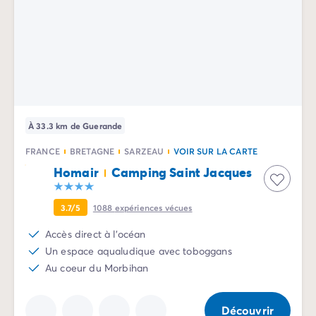
Camping La Palmyre
Camping Royan
Camping Provence-Alpes-Côte d'Azur
Camping Alpes-de-Haute-Provence
Camping Alpes-Maritimes
Camping Cannes
Camping Nice
Camping Bouches du Rhône
À 33.3 km de Guerande
Camping Cassis
FRANCE
BRETAGNE
SARZEAU
VOIR SUR LA CARTE
Camping Marseille
Homair
Camping Saint Jacques
Camping Var
Camping Fréjus
3.7/5
1088
expériences vécues
Camping Hyères les Palmiers
Camping Lavandou
Accès direct à l'océan
Camping Port Grimaud
Un espace aqualudique avec toboggans
Camping Saint-Raphaël
Au coeur du Morbihan
Camping Saint-Tropez
Camping Vaucluse
Découvrir
Camping Avignon