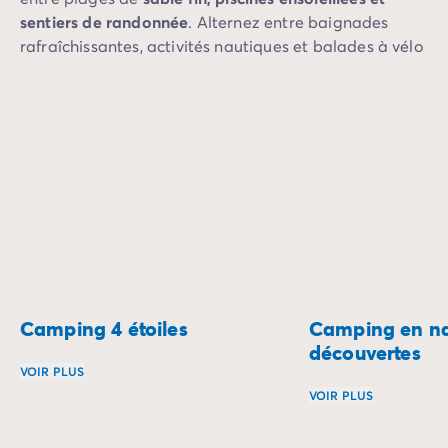
sentiers de randonnée
. Alternez entre baignades
rafraîchissantes, activités nautiques et balades à vélo
dans les alentours, pour des vacances dynamiques et
relaxantes. Tout est réuni pour un séjour inoubliable.
Préparez-vous à plonger dans un véritable havre de
fraîcheur et de loisirs !
Camping 4 étoiles
Camping en na
découvertes
VOIR PLUS
VOIR PLUS
Que diriez-vous de passer vos vacances dans un camping 4 
Le camping en plei