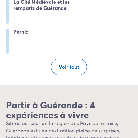
Camping pour bébé et jeunes enfants
La Cité Médiévale et les
remparts de Guérande
Camping près des villes mythiques
Campings avec piscine chauffée
Campings avec piscine couverte
Par destination
Pornic
Camping Atlantique
Camping Camargue
Camping Château de la Loire
Camping Côte d'Azur
Voir tout
Camping Dune du Pilat
Camping Golfe du Morbihan
Camping Gorges du Verdon
Camping Ile d'Oléron
Camping Ile de Ré
Partir à Guérande : 4
Camping Luberon
Camping Méditerranée
expériences à vivre
Camping Mont Saint Michel
Située au cœur de la région des Pays de la Loire,
Camping Pays Basque
Guérande est une destination pleine de surprises,
Camping Périgord
idéale pour les amoureux de culture et de nature.