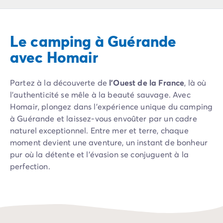
Camping Pyrénées Atlantiques
Camping Biarritz
Camping Bidart
Le camping à Guérande
Camping Hendaye
Camping Bretagne
avec Homair
Camping Côtes d'Armor
Camping Finistère
Partez à la découverte de
l'Ouest de la France
, là où
Camping Ille-et-Vilaine
l'authenticité se mêle à la beauté sauvage. Avec
Camping Saint-Malo
Homair, plongez dans l'expérience unique du camping
Camping Morbihan
à Guérande et laissez-vous envoûter par un cadre
Camping Vannes
naturel exceptionnel. Entre mer et terre, chaque
Camping Centre-Val de Loire
moment devient une aventure, un instant de bonheur
Camping Indre-et-Loire
pur où la détente et l'évasion se conjuguent à la
Camping Chenonceau
perfection.
Camping Champagne-Ardenne
Camping Ardennes
Guérande, c'est l'alliance magique des marais salants,
Camping Corse
des plages infinies et des
traditions bretonnes
Camping Corse-du-Sud
vibrantes. Un lieu chargé d'histoire et de culture, où
Camping Bonifacio
l'air frais de l'océan et les paysages pittoresques vous