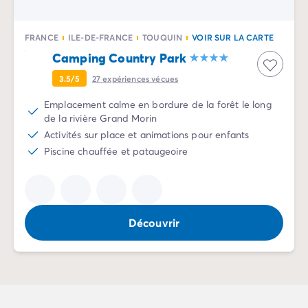
Mobil-homes pour les grandes familles
/mobil-homes-fam
Mobil-homes by Roan
/locations-by-roan
FRANCE
ILE-DE-FRANCE
TOUQUIN
VOIR SUR LA CARTE
Tentes lodges
/tente-safari-hebergement-atypique
Camping Country Park
L'esprit Homair
Vivez l'expérience
3.5/5
27
expériences vécues
Qui est Homair ?
Emplacement calme en bordure de la forêt le long
L'expérience Homair
de la rivière Grand Morin
Suivez-nous sur les réseaux
Activités sur place et animations pour enfants
Le catalogue Homair
Piscine chauffée et pataugeoire
Meilleur E-commerçant 2026
Homair en vidéo
Les nouveautés 2026
Soirée DJ NRJ
Découvrir
Nos engagements RSE
Services et infos pratiques
Des correspondants à votre écoute
Des services à la carte
Nos formules de restauration