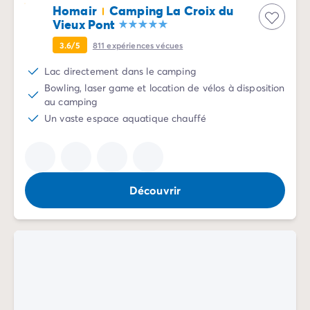
Camping Normandie
Homair
Camping La Croix du
Camping Basse-Normandie
Vieux Pont
Camping Calvados
3.6/5
811
expériences vécues
Camping Manche
Camping Haute-Normandie
Lac directement dans le camping
Camping Pays de la Loire
Bowling, laser game et location de vélos à disposition
Camping Loire-Atlantique
au camping
Camping Guerande
Un vaste espace aquatique chauffé
Camping Le-Croisic
Camping Pornic
Camping Vendée
Camping La-Tranche-sur-Mer
Découvrir
Camping Les Sables d'Olonne
Camping Saint-Gilles-Croix-de-Vie
Camping Saint-Hilaire-De-Riez
Camping Saint-Jean-De-Monts
Camping Poitou-Charentes
Camping Charente-Maritime
Camping Fouras