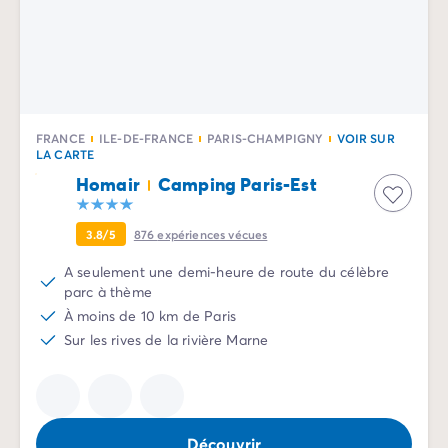
Camping La Palmyre
Camping Royan
Camping Provence-Alpes-Côte d'Azur
Camping Alpes-de-Haute-Provence
Camping Alpes-Maritimes
Camping Cannes
FRANCE
ILE-DE-FRANCE
PARIS-CHAMPIGNY
VOIR SUR
Camping Nice
LA CARTE
Camping Bouches du Rhône
Homair
Camping Paris-Est
Camping Cassis
Camping Marseille
3.8/5
876
expériences vécues
Camping Var
A seulement une demi-heure de route du célèbre
Camping Fréjus
parc à thème
Camping Hyères les Palmiers
À moins de 10 km de Paris
Camping Lavandou
Sur les rives de la rivière Marne
Camping Port Grimaud
Camping Saint-Raphaël
Camping Saint-Tropez
Camping Vaucluse
Camping Avignon
Découvrir