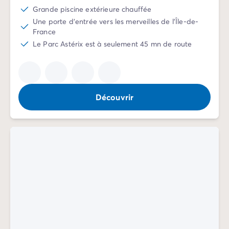
Camping Porquerolles
Grande piscine extérieure chauffée
Camping Sud de la France
Une porte d'entrée vers les merveilles de l'Île-de-
Offres promotionnelles
France
Offres du moment
/promotions
Le Parc Astérix est à seulement 45 mn de route
Avantages & bons plans
Parrainer un ami
Programme de fidélité
Offrir un coffret cadeau Homair
Découvrir
Nos nouveautés 2026
Week-ends à thème
Promos d'été
Dernière minute été
Nos locations
Nos gammes de mobil-homes
/hebergements
Mobil-homes Ultimate
/ultimate
Mobil-homes Premium
/camping-mobil-home-premium
Hébergements insolites
/hebergements-specifiques
Emplacements de camping
/emplacement-camping
Mobil-homes PMR
/mobil-homes-pmr