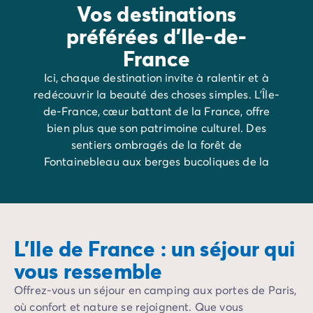
Vos destinations
préférées d'Ile-de-
France
Ici, chaque destination invite à ralentir et à
redécouvrir la beauté des choses simples. L’Île-
de-France, cœur battant de la France, offre
bien plus que son patrimoine culturel. Des
sentiers ombragés de la forêt de
Fontainebleau aux berges bucoliques de la
Seine, cette région est un havre de paix pour
des vacances ressourçantes et/ou culturelles.
Une escapade unique, à quelques pas de la
capitale.
L'Ile de France : un séjour qui
vous ressemble
Offrez-vous un séjour en camping aux portes de Paris,
où confort et nature se rejoignent. Que vous