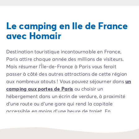
Camping Pyrénées Atlantiques
Camping Biarritz
Camping Bidart
Le camping en Ile de France
Camping Hendaye
Camping Bretagne
avec Homair
Camping Côtes d'Armor
Camping Finistère
Destination touristique incontournable en France,
Camping Ille-et-Vilaine
Paris attire chaque année des millions de visiteurs.
Camping Saint-Malo
Mais résumer l’Île-de-France à Paris vous ferait
Camping Morbihan
passer à côté des autres attractions de cette région
Camping Vannes
aux nombreux atouts ! Vous pouvez séjourner dans
un
Camping Centre-Val de Loire
camping aux portes de Paris
ou choisir un
Camping Indre-et-Loire
hébergement dans un écrin de verdure, à proximité
Camping Chenonceau
d’une route ou d’une gare qui rend la capitale
Camping Champagne-Ardenne
accessible en moins d’une heure de trajet. En
Camping Ardennes
réservant
votre séjour dans un camping en Île-de-
Camping Corse
France
, vous bénéficiez d’une position centrale et vous
Camping Corse-du-Sud
pouvez rayonner à la découverte d’une nature et d’un
Camping Bonifacio