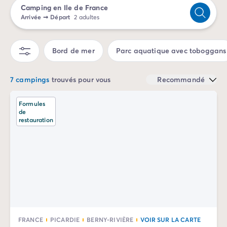
Camping en Ile de France
Camping Sète
Arrivée
➞
Départ
2 adultes
Camping Valras-Plage
Camping Vendres-Plage
Camping Vias-Plage
Bord de mer
Parc aquatique avec toboggans
Camping Pyrénées-Orientales
Camping Argelès-sur-Mer
7 campings
trouvés pour vous
Recommandé
Camping Canet-en-Roussillon
Camping Collioure
Formules
Camping Le Barcarès
de
Camping Limousin
restauration
Camping Corrèze
Camping Midi-Pyrénées
Camping Aveyron
Camping Millau
Camping Gers
Camping Lot
Camping Lot-et-Garonne
Camping Tarn
FRANCE
PICARDIE
BERNY-RIVIÈRE
VOIR SUR LA CARTE