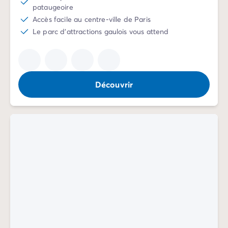
Camping Communauté Valencienne
pataugeoire
Camping Costa Blanca
Accès facile au centre-ville de Paris
Camping Alicante
Le parc d'attractions gaulois vous attend
Camping Benidorm
Camping Costa del Azahar
Camping Valence
Camping Italie
Découvrir
Camping Abruzzes
Camping Emilie Romagne
Camping Latium
Camping Rome
Camping Lombardie
Camping Lac de Garde
Camping Lac Majeur
Camping Pouilles
Camping Sardaigne
Camping Toscane
Camping Florence
Camping Trentin-Haut-Adige