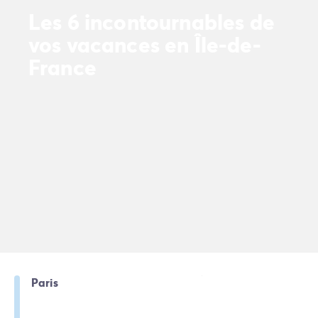
Avant de partir
Les 6 incontournables de
Les modes de paiement
Paiement en plusieurs fois
vos vacances en Île-de-
L'assurance annulation
France
Acheter un mobil-home
Paris