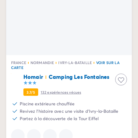
Camping Slovénie
Toutes nos thématiques
Par thématique
Camping 3 étoiles
Camping 4 étoiles
Camping 5 étoiles
Camping à la campagne
Camping à la montagne
FRANCE
NORMANDIE
IVRY-LA-BATAILLE
VOIR SUR LA
Camping acceptant les chiens
CARTE
Camping avec club enfants
Homair
Camping Les Fontaines
Camping avec clubs ados
Camping avec parc aquatique
3.7/5
132
expériences vécues
Camping avec piscine
Camping en bord de lac
Piscine extérieure chauffée
Camping en bord de mer
Revivez l'histoire avec une visite d'Ivry-la-Bataille
Camping en bord de rivière
Partez à la découverte de la Tour Eiffel
Camping en nature et découvertes
Camping et vélo en famille