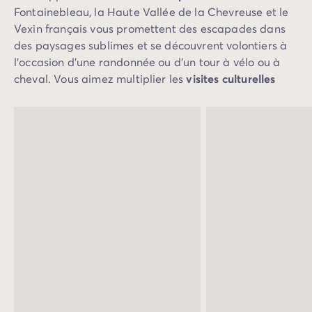
Fontainebleau, la Haute Vallée de la Chevreuse et le
Vexin français vous promettent des escapades dans
des paysages sublimes et se découvrent volontiers à
l’occasion d’une randonnée ou d’un tour à vélo ou à
cheval. Vous aimez multiplier les
visites culturelles
durant vos vacances en camping en famille ? Le
patrimoine francilien vous accueille : franchissez les
portes des musées et des monuments de Paris,
perdez-vous dans les pièces et les jardins du château
de Versailles, remontez le temps à Provins, à Auvers-
sur-Oise ou dans une autre cité de caractère. Vous
avez envie de vous amuser en famille ? L’Île-de-
France accueille
les plus grands parcs de loisirs
de
France : vous vivrez des moments inoubliables à
Disneyland Paris, au Parc Astérix, à La Mer de sable,
au Parc zoologique de Paris ou à Aquaboulevard.