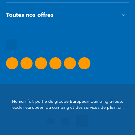
Le groupe ECG
Toutes nos offres
Nous recrutons
Nos engagements responsables
Toutes nos destinations
Toutes nos thématiques
Toutes nos promos camping
Camping Dernière Minute
Homair fait partie du groupe European Camping Group,
leader européen du camping et des services de plein air.