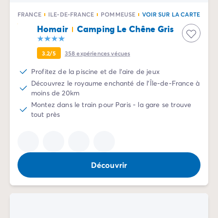
Camping Vénétie
FRANCE
ILE-DE-FRANCE
POMMEUSE
VOIR SUR LA CARTE
Camping Venise
Homair
Camping Le Chêne Gris
Camping Croatie
Camping Dalmatie
Camping Istrie
3.2/5
358
expériences vécues
Camping Kvarner
Profitez de la piscine et de l'aire de jeux
Camping Portugal
Découvrez le royaume enchanté de l'Île-de-France à
Camping Algarve
moins de 20km
Camping Centre Portugal
Montez dans le train pour Paris - la gare se trouve
Camping Lisbonne
tout près
Camping Nord Portugal
Autres destinations
Camping Pays-Bas
Camping Allemagne
Découvrir
Camping Suisse
Camping Autriche
Camping Styrie
Camping Luxembourg
Camping Belgique