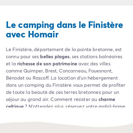
Camping Pyrénées Atlantiques
Camping Biarritz
Camping Bidart
Le camping dans le Finistère
Camping Hendaye
Camping Bretagne
avec Homair
Camping Côtes d'Armor
Camping Finistère
Le Finistère, département de la pointe bretonne, est
Camping Ille-et-Vilaine
connu pour ses
belles plages
, ses stations balnéaires
Camping Saint-Malo
et la
richesse de son patrimoine
avec des villes
Camping Morbihan
comme Quimper, Brest, Concarneau, Fouesnant,
Camping Vannes
Bénodet ou Roscoff. La location d’un hébergement
Camping Centre-Val de Loire
dans un camping du Finistère vous permet de profiter
Camping Indre-et-Loire
de toute la beauté de ces terres bretonnes pour un
Camping Chenonceau
séjour au grand air. Comment résister au
charme
Camping Champagne-Ardenne
celtique
? N’attendez plus, réservez votre mobil-home
Camping Ardennes
dans l’
ouest de la Bretagne
et multipliez les visites et
Camping Corse
les activités en famille !
Camping Corse-du-Sud
Camping Bonifacio