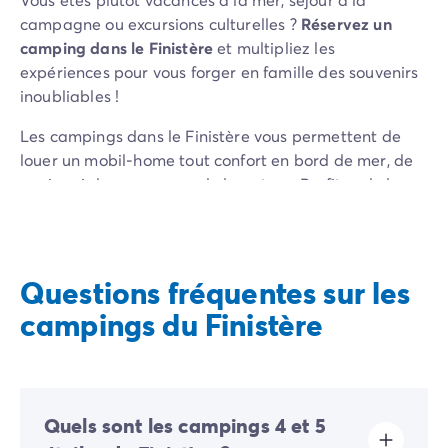
campagne ou excursions culturelles ?
Réservez un
camping dans le Finistère
et multipliez les
expériences pour vous forger en famille des souvenirs
inoubliables !
Les campings dans le Finistère vous permettent de
louer un mobil-home tout confort en bord de mer, de
quoi ravir les amoureux de la nature. Profitez de la
baie de Douarnenez du matin jusqu’au soir en
réservant dans le camping du
Domaine de Ker Ys
.
Véritable havre de paix, vous pourrez profiter du
même luxe qu’un hôtel au contact de la nature.
Questions fréquentes sur les
Proposant de nombreuses activités gratuites, le
campings du Finistère
camping se trouve également à 20 m de la sublime
plage de Pentrez
, une opportunité unique de se
ressourcer en respirant l’air vivifiant de la mer.
Quels sont les campings 4 et 5