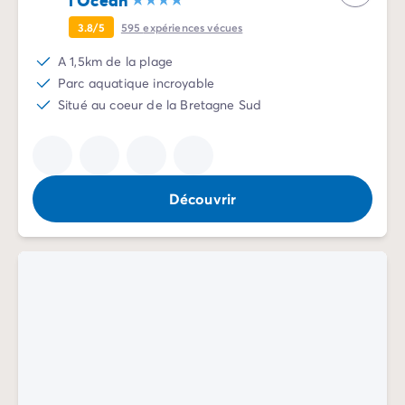
Mobil-homes pour les grandes familles
/mobil-homes-fam
3.8/5
595
expériences vécues
Mobil-homes by Roan
/locations-by-roan
Tentes lodges
/tente-safari-hebergement-atypique
A 1,5km de la plage
L'esprit Homair
Parc aquatique incroyable
Vivez l'expérience
Situé au coeur de la Bretagne Sud
Qui est Homair ?
L'expérience Homair
Suivez-nous sur les réseaux
Le catalogue Homair
Découvrir
Meilleur E-commerçant 2026
Homair en vidéo
Les nouveautés 2026
Soirée DJ NRJ
Nos engagements RSE
Services et infos pratiques
Des correspondants à votre écoute
Des services à la carte
Nos formules de restauration