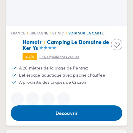
Camping Slovénie
Toutes nos thématiques
Par thématique
Camping 3 étoiles
FRANCE
BRETAGNE
ST NIC
VOIR SUR LA CARTE
Camping 4 étoiles
Camping 5 étoiles
Homair
Camping Le Domaine de
Ker Ys
Camping à la campagne
Camping à la montagne
4.2/5
964
expériences vécues
Camping acceptant les chiens
À 20 mètres de la plage de Pentrez
Camping avec club enfants
Bel espace aquatique avec piscine chauffée
Camping avec clubs ados
A proximité des criques de Crozon
Camping avec parc aquatique
Camping avec piscine
Camping en bord de lac
Camping en bord de mer
Camping en bord de rivière
Découvrir
Camping en nature et découvertes
Camping et vélo en famille