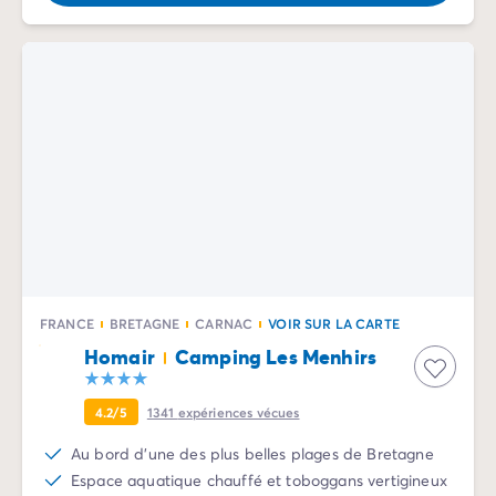
Camping Rhône-Alpes
Camping Ardèche
Camping Vallon-Pont-d'Arc
Camping Drôme
Camping Haute-Savoie
Camping Annecy
Camping Isère
Camping Savoie
Camping Espagne
Camping Cantabria
Camping Santander
Camping Catalogne
FRANCE
BRETAGNE
CARNAC
VOIR SUR LA CARTE
Camping Costa Brava
Homair
Camping Les Menhirs
Camping Barcelone
Camping Escala
4.2/5
1341
expériences vécues
Camping Palamos
Camping Tossa de Mar
Au bord d'une des plus belles plages de Bretagne
Camping Costa Dorada
Espace aquatique chauffé et toboggans vertigineux