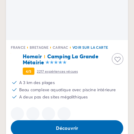
Camping La Palmyre
Camping Royan
Camping Provence-Alpes-Côte d'Azur
Camping Alpes-de-Haute-Provence
Camping Alpes-Maritimes
Camping Cannes
Camping Nice
FRANCE
BRETAGNE
CARNAC
VOIR SUR LA CARTE
Camping Bouches du Rhône
Homair
Camping La Grande
Camping Cassis
Métairie
Camping Marseille
4/5
2217
expériences vécues
Camping Var
Camping Fréjus
A 3 km des plages
Camping Hyères les Palmiers
Beau complexe aquatique avec piscine intérieure
Camping Lavandou
A deux pas des sites mégalithiques
Camping Port Grimaud
Camping Saint-Raphaël
Camping Saint-Tropez
Camping Vaucluse
Découvrir
Camping Avignon