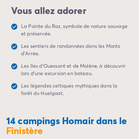
Camping Porto Vecchio
Vous allez adorer
Camping Haute-Corse
Camping Bastia
Camping Hauts-de-France
La Pointe du Raz, symbole de nature sauvage
Camping Nord-Pas-de-Calais
et préservée.
Camping Picardie
Les sentiers de randonnées dans les Monts
Camping Ile-de-France
d’Arrée.
Camping Paris
Camping Languedoc-Roussillon
Les îles d’Ouessant et de Molène, à découvrir
Camping Aude
lors d'une excursion en bateau.
Camping Carcassonne
Camping Narbonne
Les légendes celtiques mythiques dans la
Camping Gard
forêt du Huelgoat.
Camping Grau-du-Roi
Camping Hérault
Camping Cap D'Agde
14 campings Homair dans le
Camping La Grande Motte
Finistère
Camping Marseillan-Plage
Camping Palavas-les-Flots