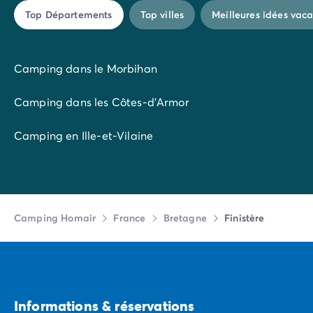
possible et choisissez des dates de séjour en dehors
Top Départements
Top villes
Meilleures idées vac
des périodes de forte affluence.
Camping dans le Morbihan
Camping dans les Côtes-d’Armor
Camping en Ille-et-Vilaine
Camping Homair
France
Bretagne
Finistère
Informations & réservations