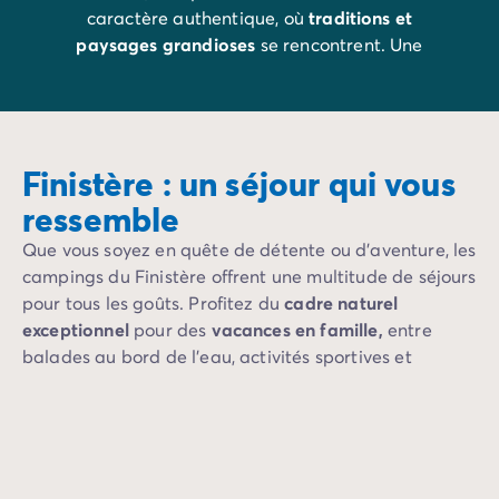
caractère authentique, où
traditions et
paysages grandioses
se rencontrent. Une
région pour se ressourcer et s’émerveiller.
Finistère : un séjour qui vous
ressemble
Que vous soyez en quête de détente ou d'aventure, les
campings du Finistère offrent une multitude de séjours
pour tous les goûts. Profitez du
cadre naturel
exceptionnel
pour des
vacances en famille,
entre
balades au bord de l'eau, activités sportives et
découvertes culturelles. Ici, chaque instant est une
invitation au bien-être.