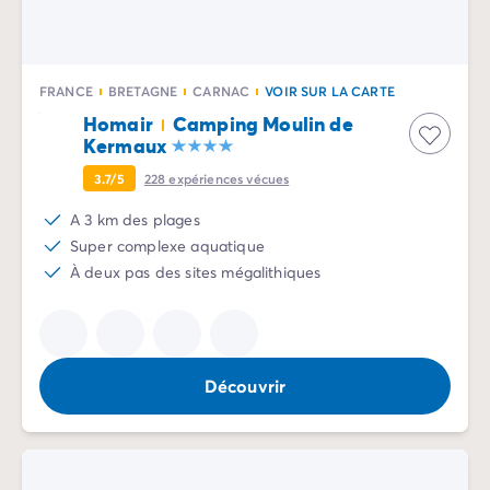
Avant de partir
Les modes de paiement
Paiement en plusieurs fois
L'assurance annulation
FRANCE
BRETAGNE
CARNAC
VOIR SUR LA CARTE
Acheter un mobil-home
Homair
Camping Moulin de
Kermaux
3.7/5
228
expériences vécues
A 3 km des plages
Super complexe aquatique
À deux pas des sites mégalithiques
Découvrir