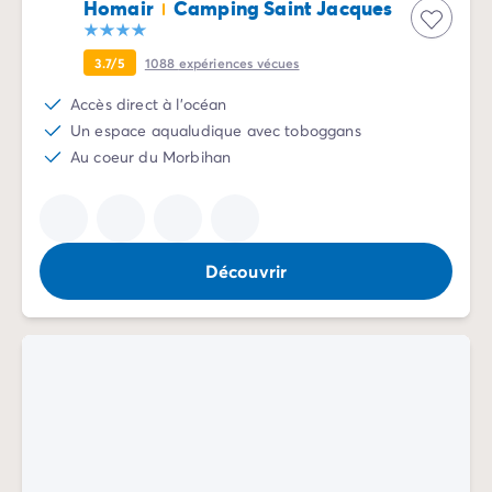
Homair
Camping Saint Jacques
Camping Vénétie
Camping Venise
Camping Croatie
3.7/5
1088
expériences vécues
Camping Dalmatie
Accès direct à l'océan
Camping Istrie
Un espace aqualudique avec toboggans
Camping Kvarner
Au coeur du Morbihan
Camping Portugal
Camping Algarve
Camping Centre Portugal
Camping Lisbonne
Découvrir
Camping Nord Portugal
Autres destinations
Camping Pays-Bas
Camping Allemagne
Camping Suisse
Camping Autriche
Camping Styrie
Camping Luxembourg
Camping Belgique