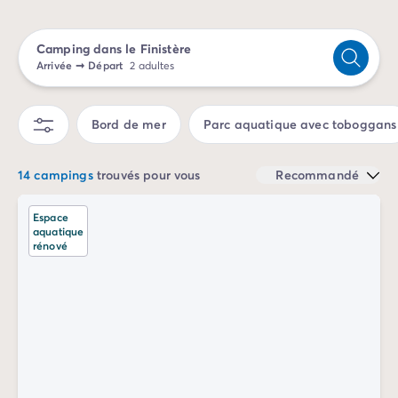
Camping Sète
Camping Valras-Plage
Camping dans le Finistère
Camping Vendres-Plage
Arrivée
➞
Départ
2 adultes
Camping Vias-Plage
Camping Pyrénées-Orientales
Camping Argelès-sur-Mer
Bord de mer
Parc aquatique avec toboggans
Camping Canet-en-Roussillon
Camping Collioure
14 campings
trouvés pour vous
Recommandé
Camping Le Barcarès
Camping Limousin
Espace
Camping Corrèze
aquatique
rénové
Camping Midi-Pyrénées
Camping Aveyron
Camping Millau
Camping Gers
Camping Lot
Camping Lot-et-Garonne
Camping Tarn