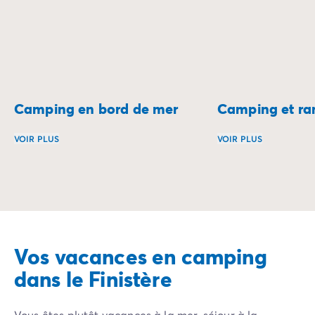
Camping en bord de mer
Camping et r
VOIR PLUS
VOIR PLUS
Réveillez-vous au son des vagues et profitez d’un séjour 
Partez à l’aventur
Vos vacances en camping
dans le Finistère
Vous êtes plutôt vacances à la mer, séjour à la