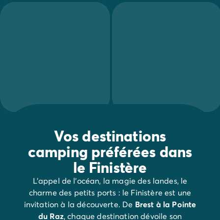
Une excursion en mer au départ du Conquet vous mène ju
Depuis votre camping du Finistère, vous pouvez également 
Bénodet
est certainement l’une des destinations incontour
Vos destinations
camping préférées dans
le Finistère
L’appel de l’océan, la magie des landes, le
charme des petits ports : le Finistère est une
invitation à la découverte. De
Brest à la Pointe
du Raz
, chaque destination dévoile son