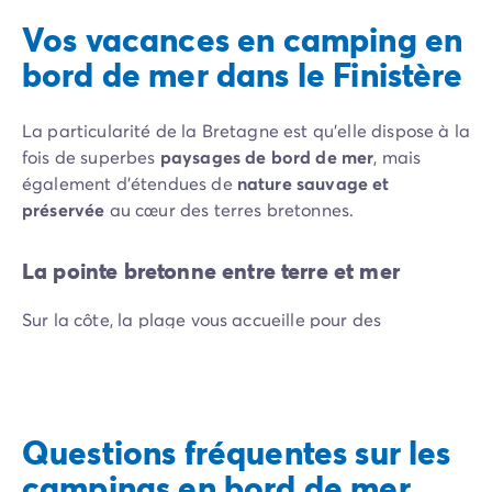
Vos vacances en camping en
bord de mer dans le Finistère
La particularité de la Bretagne est qu’elle dispose à la
fois de superbes
paysages de bord de mer
, mais
également d’étendues de
nature sauvage et
préservée
au cœur des terres bretonnes.
La pointe bretonne entre terre et mer
Sur la côte, la plage vous accueille pour des
promenades de plusieurs kilomètres, face à la
puissance de l’océan. Durant la saison estivale,
profitez des
plages de sable fin
pour vous détendre et
faire une parenthèse loin des tracas du quotidien. En
Questions fréquentes sur les
suivant la plage, vous tomberez assurément sur un
campings en bord de mer
charmant petit
port de pêcheur
, parmi les dizaines de