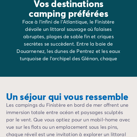
Vos destinations
camping préférées
Face à l’infini de l’Atlantique, le Finistère
dévoile un littoral sauvage où falaises
abruptes, plages de sable fin et criques
secrètes se succèdent. Entre la baie de
Douarnenez, les dunes de Pentrez et les eaux
turquoise de l’archipel des Glénan, chaque
coin de côte respire l’air iodé et la liberté.
Un séjour qui vous ressemble
Les campings du Finistère en bord de mer offrent une
immersion totale entre océan et paysages sculptés
par le vent. Que vous optiez pour un mobil-home avec
vue sur les flots ou un emplacement sous les pins,
chaque réveil est une invitation à explorer un littoral