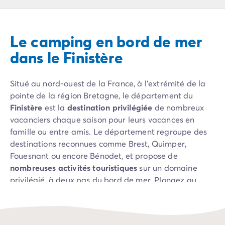
Camping Pyrénées Atlantiques
Camping Biarritz
Camping Bidart
Le camping en bord de mer
Camping Hendaye
Camping Bretagne
dans le Finistère
Camping Côtes d'Armor
Camping Finistère
Situé au nord-ouest de la France, à l’extrémité de la
Camping Ille-et-Vilaine
pointe de la région Bretagne, le département du
Camping Saint-Malo
Finistère
est la
destination privilégiée
de nombreux
Camping Morbihan
vacanciers chaque saison pour leurs vacances en
Camping Vannes
famille ou entre amis. Le département regroupe des
Camping Centre-Val de Loire
destinations reconnues comme Brest, Quimper,
Camping Indre-et-Loire
Fouesnant ou encore Bénodet, et propose de
Camping Chenonceau
nombreuses activités touristiques
sur un domaine
Camping Champagne-Ardenne
privilégié, à deux pas du bord de mer. Plongez au
Camping Ardennes
cœur de la Bretagne armoricaine et découvrez le
Camping Corse
vaste choix de paysages et édifices que vous offre
Camping Corse-du-Sud
cette région du bout de la France.
Camping Bonifacio