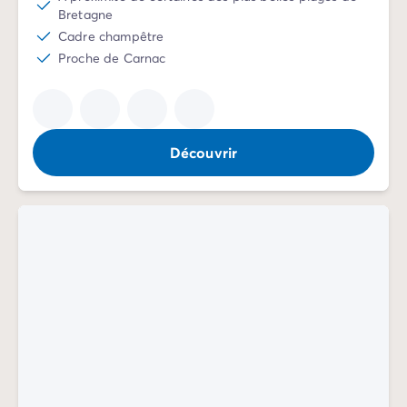
Camping pour bébé et jeunes enfants
Bretagne
Camping près des villes mythiques
Cadre champêtre
Campings avec piscine chauffée
Proche de Carnac
Campings avec piscine couverte
Par destination
Camping Atlantique
Camping Camargue
Découvrir
Camping Château de la Loire
Camping Côte d'Azur
Camping Dune du Pilat
Camping Golfe du Morbihan
Camping Gorges du Verdon
Camping Ile d'Oléron
Camping Ile de Ré
Camping Luberon
Camping Méditerranée
Camping Mont Saint Michel
Camping Pays Basque
Camping Périgord