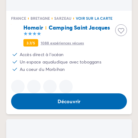
Camping Communauté Valencienne
Camping Costa Blanca
Camping Alicante
FRANCE
BRETAGNE
SARZEAU
VOIR SUR LA CARTE
Camping Benidorm
Homair
Camping Saint Jacques
Camping Costa del Azahar
Camping Valence
3.7/5
1088
expériences vécues
Camping Italie
Camping Abruzzes
Accès direct à l'océan
Camping Emilie Romagne
Un espace aqualudique avec toboggans
Camping Latium
Au coeur du Morbihan
Camping Rome
Camping Lombardie
Camping Lac de Garde
Camping Lac Majeur
Découvrir
Camping Pouilles
Camping Sardaigne
Camping Toscane
Camping Florence
Camping Trentin-Haut-Adige