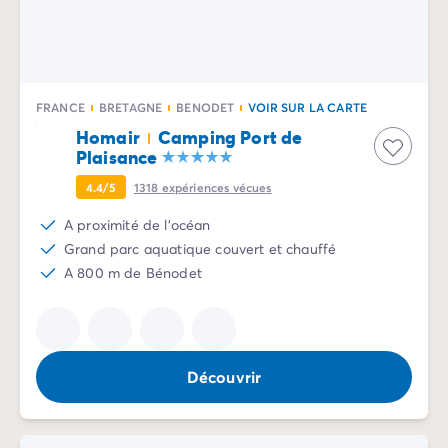
Camping Sète
Camping Valras-Plage
Camping Vendres-Plage
Camping Vias-Plage
FRANCE
BRETAGNE
BENODET
VOIR SUR LA CARTE
Camping Pyrénées-Orientales
Homair
Camping Port de
Camping Argelès-sur-Mer
Plaisance
Camping Canet-en-Roussillon
Camping Collioure
4.4/5
1318
expériences vécues
Camping Le Barcarès
A proximité de l'océan
Camping Limousin
Grand parc aquatique couvert et chauffé
Camping Corrèze
A 800 m de Bénodet
Camping Midi-Pyrénées
Camping Aveyron
Camping Millau
Camping Gers
Découvrir
Camping Lot
Camping Lot-et-Garonne
Camping Tarn