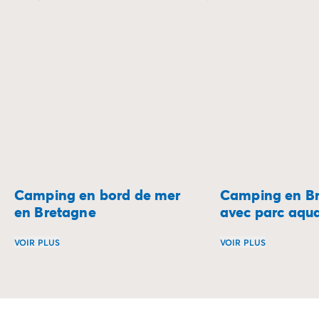
d’exception.
Camping en bord de mer
Camping en B
en Bretagne
avec parc aqu
VOIR PLUS
VOIR PLUS
Le camping en bord de mer en Bretagne, c’est la promesse 
Entre traditions b