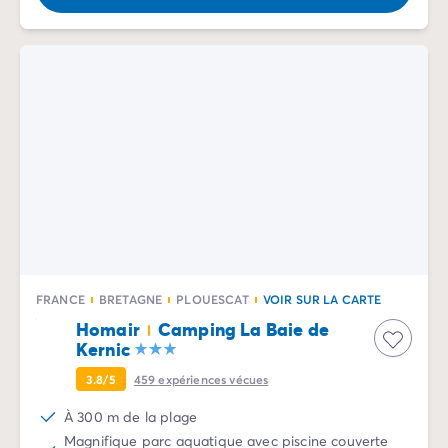
Avant de partir
Les modes de paiement
Paiement en plusieurs fois
L'assurance annulation
Acheter un mobil-home
FRANCE
BRETAGNE
PLOUESCAT
VOIR SUR LA CARTE
Homair
Camping La Baie de
Kernic
3.8/5
459
expériences vécues
À 300 m de la plage
Magnifique parc aquatique avec piscine couverte