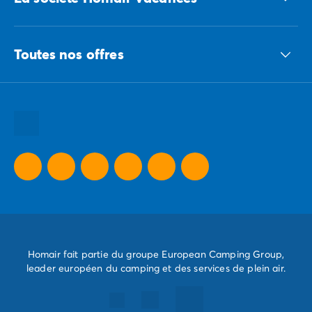
Le groupe ECG
Toutes nos offres
Nous recrutons
Nos engagements responsables
Toutes nos destinations
Toutes nos thématiques
Toutes nos promos camping
Camping Dernière Minute
Homair fait partie du groupe European Camping Group,
leader européen du camping et des services de plein air.