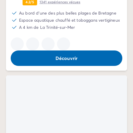
4.2/5
1341
expériences vécues
Camping Rhône-Alpes
Camping Ardèche
Au bord d'une des plus belles plages de Bretagne
Camping Vallon-Pont-d'Arc
Espace aquatique chauffé et toboggans vertigineux
Camping Drôme
A 4 km de La Trinité-sur-Mer
Camping Haute-Savoie
Camping Annecy
Camping Isère
Camping Savoie
Découvrir
Camping Espagne
Camping Cantabria
Camping Santander
Camping Catalogne
Camping Costa Brava
Camping Barcelone
Camping Escala
Camping Palamos
Camping Tossa de Mar
Camping Costa Dorada