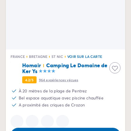
Camping Vénétie
Camping Venise
Camping Croatie
Camping Dalmatie
Camping Istrie
Camping Kvarner
Camping Portugal
Camping Algarve
FRANCE
BRETAGNE
ST NIC
VOIR SUR LA CARTE
Camping Centre Portugal
Homair
Camping Le Domaine de
Camping Lisbonne
Ker Ys
Camping Nord Portugal
Autres destinations
4.2/5
964
expériences vécues
Camping Pays-Bas
À 20 mètres de la plage de Pentrez
Camping Allemagne
Bel espace aquatique avec piscine chauffée
Camping Suisse
A proximité des criques de Crozon
Camping Autriche
Camping Styrie
Camping Luxembourg
Camping Belgique