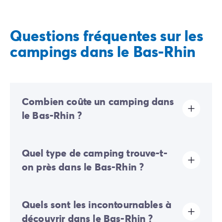
Le lendemain, après une nuit reposante, profitez de la
piscine chauffée ou de l’espace aquatique de votre
Questions fréquentes sur les
camping tandis que vos enfants s’amuseront au club
enfants.
campings dans le Bas-Rhin
Combien coûte un camping dans
le Bas-Rhin ?
Le coût d’un camping dans le Bas-Rhin dépend des
Quel type de camping trouve-t-
dates de séjours envisagées, du type d'hébergement
choisi, des installations et prestations du camping et
on près dans le Bas-Rhin ?
de sa localisation.
En Bas-Rhin, vous trouverez des campings étoilés aux
Quels sont les incontournables à
services et prestations haut de gamme. Ils vous
proposent différents types d’hébergement, en
découvrir dans le Bas-Rhin ?