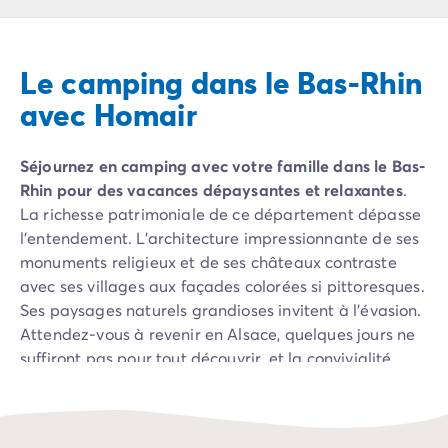
Camping Pyrénées Atlantiques
Camping Biarritz
Camping Bidart
Le camping dans le Bas-Rhin
Camping Hendaye
Camping Bretagne
avec Homair
Camping Côtes d'Armor
Camping Finistère
Séjournez en camping avec votre famille dans le Bas-
Camping Ille-et-Vilaine
Rhin pour des vacances dépaysantes et relaxantes
.
Camping Saint-Malo
La richesse patrimoniale de ce département dépasse
Camping Morbihan
l’entendement. L’architecture impressionnante de ses
Camping Vannes
monuments religieux et de ses châteaux contraste
Camping Centre-Val de Loire
avec ses villages aux façades colorées si pittoresques.
Camping Indre-et-Loire
Ses paysages naturels grandioses invitent à l’évasion.
Camping Chenonceau
Attendez-vous à revenir en Alsace, quelques jours ne
Camping Champagne-Ardenne
suffiront pas pour tout découvrir, et la convivialité
Camping Ardennes
alsacienne vous manquera très vite !
Camping Corse
Camping Corse-du-Sud
Camping Bonifacio