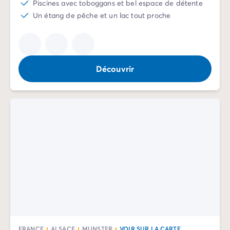
Camping Communauté Valencienne
Piscines avec toboggans et bel espace de détente
Camping Costa Blanca
Un étang de pêche et un lac tout proche
Camping Alicante
Camping Benidorm
Camping Costa del Azahar
Camping Valence
Découvrir
Camping Italie
Camping Abruzzes
Camping Emilie Romagne
Camping Latium
Camping Rome
Camping Lombardie
Camping Lac de Garde
Camping Lac Majeur
Camping Pouilles
Camping Sardaigne
Camping Toscane
Camping Florence
Camping Trentin-Haut-Adige
FRANCE
ALSACE
MUNSTER
VOIR SUR LA CARTE