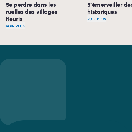
Se perdre dans les
S'émerveiller des
ruelles des villages
historiques
fleuris
VOIR PLUS
VOIR PLUS
À
Wissembourg
, vi
Les amoureux des vieilles pierres et des histoires du pass
Ne manquez pas la v
Vous serez charmés à
Sélestat
, petite ville prospère, la
Vous continuerez vot