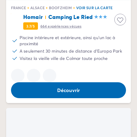
Camping Normandie
Camping Basse-Normandie
FRANCE
ALSACE
BOOFZHEIM
VOIR SUR LA CARTE
Camping Calvados
Homair
Camping Le Ried
Camping Manche
3.7/5
664
expériences vécues
Camping Haute-Normandie
Camping Pays de la Loire
Piscine intérieure et extérieure, ainsi qu'un lac à
proximité
Camping Loire-Atlantique
A seulement 30 minutes de distance d'Europa Park
Camping Guerande
Visitez la vieille ville de Colmar toute proche
Camping Le-Croisic
Camping Pornic
Camping Vendée
Camping La-Tranche-sur-Mer
Camping Les Sables d'Olonne
Découvrir
Camping Saint-Gilles-Croix-de-Vie
Camping Saint-Hilaire-De-Riez
Camping Saint-Jean-De-Monts
Camping Poitou-Charentes
Camping Charente-Maritime
Camping Fouras