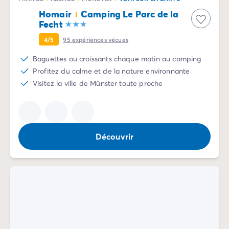
Camping Vénétie
Homair
Camping Le Parc de la
Camping Venise
Fecht
Camping Croatie
4/5
95
expériences vécues
Camping Dalmatie
Camping Istrie
Baguettes ou croissants chaque matin au camping
Camping Kvarner
Profitez du calme et de la nature environnante
Camping Portugal
Visitez la ville de Münster toute proche
Camping Algarve
Camping Centre Portugal
Camping Lisbonne
Camping Nord Portugal
Découvrir
Autres destinations
Camping Pays-Bas
Camping Allemagne
Camping Suisse
Camping Autriche
Camping Styrie
Camping Luxembourg
Camping Belgique