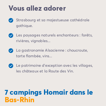
Camping Porto Vecchio
Vous allez adorer
Camping Haute-Corse
Camping Bastia
Camping Hauts-de-France
Strasbourg et sa majestueuse cathédrale
Camping Nord-Pas-de-Calais
gothique.
Camping Picardie
Les paysages naturels enchanteurs : forêts,
Camping Ile-de-France
rivières, vignobles...
Camping Paris
Camping Languedoc-Roussillon
La gastronomie Alsacienne : choucroute,
Camping Aude
tarte flambée, vins...
Camping Carcassonne
Camping Narbonne
Le patrimoine d'exception avec les villages,
Camping Gard
les châteaux et la Route des Vin.
Camping Grau-du-Roi
Camping Hérault
Camping Cap D'Agde
7 campings Homair dans le
Camping La Grande Motte
Bas-Rhin
Camping Marseillan-Plage
Camping Palavas-les-Flots