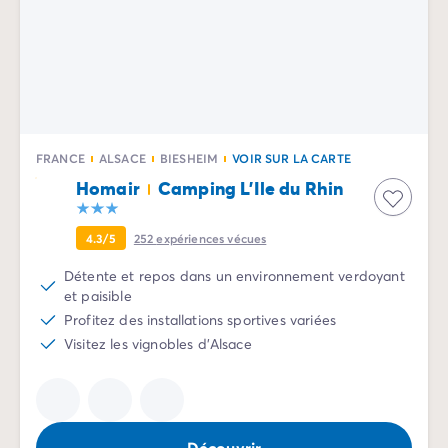
Camping La Palmyre
Camping Royan
Camping Provence-Alpes-Côte d'Azur
Camping Alpes-de-Haute-Provence
Camping Alpes-Maritimes
Camping Cannes
Camping Nice
FRANCE
ALSACE
BIESHEIM
VOIR SUR LA CARTE
Camping Bouches du Rhône
Homair
Camping L'Ile du Rhin
Camping Cassis
Camping Marseille
4.3/5
252
expériences vécues
Camping Var
Camping Fréjus
Détente et repos dans un environnement verdoyant
et paisible
Camping Hyères les Palmiers
Profitez des installations sportives variées
Camping Lavandou
Visitez les vignobles d'Alsace
Camping Port Grimaud
Camping Saint-Raphaël
Camping Saint-Tropez
Camping Vaucluse
Camping Avignon
Découvrir