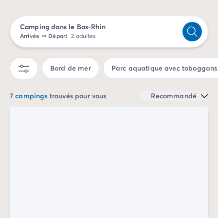
Camping Sète
Camping Valras-Plage
Camping dans le Bas-Rhin
Camping Vendres-Plage
Arrivée
➞
Départ
2 adultes
Camping Vias-Plage
Camping Pyrénées-Orientales
Camping Argelès-sur-Mer
Bord de mer
Parc aquatique avec toboggans
Camping Canet-en-Roussillon
Camping Collioure
7 campings
trouvés pour vous
Recommandé
Camping Le Barcarès
Camping Limousin
Camping Corrèze
Camping Midi-Pyrénées
Camping Aveyron
Camping Millau
Camping Gers
Camping Lot
Camping Lot-et-Garonne
Camping Tarn