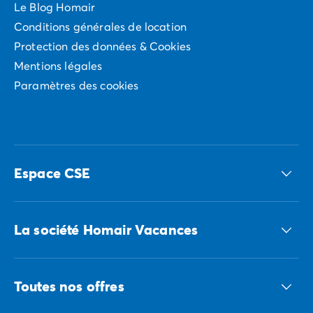
Le Blog Homair
Conditions générales de location
Protection des données & Cookies
Mentions légales
Paramètres des cookies
Espace CSE
Accédez à nos offres CSE
La société Homair Vacances
Le groupe ECG
Toutes nos offres
Nous recrutons
Nos engagements responsables