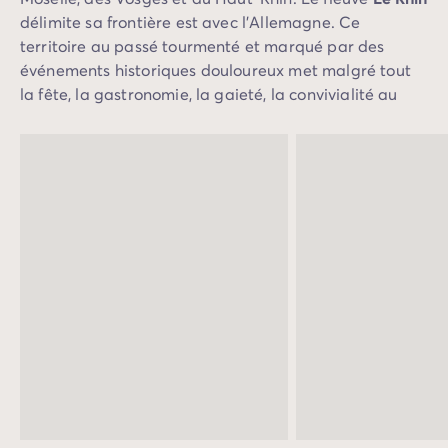
Avant de partir
délimite sa frontière est avec l’Allemagne. Ce
Les modes de paiement
territoire au passé tourmenté et marqué par des
Paiement en plusieurs fois
événements historiques douloureux met malgré tout
L'assurance annulation
la fête, la gastronomie, la gaieté, la convivialité au
Acheter un mobil-home
premier plan pour le plus grand plaisir de ses
visiteurs.