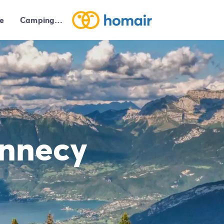
e
Campings autour de moi
nnecy