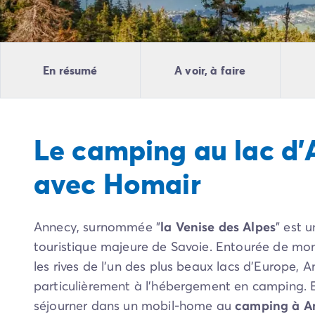
Camping Pyrénées Atlantiques
Camping Biarritz
Camping Bidart
Camping Hendaye
En résumé
A voir, à faire
Camping Bretagne
Camping Côtes d'Armor
Camping Finistère
Camping Ille-et-Vilaine
Le camping au lac d
Camping Saint-Malo
Camping Morbihan
avec Homair
Camping Vannes
Camping Centre-Val de Loire
Camping Indre-et-Loire
Annecy, surnommée "
la Venise des Alpes
" est 
Camping Chenonceau
Camping Champagne-Ardenne
touristique majeure de Savoie. Entourée de mon
Camping Ardennes
les rives de l’un des plus beaux lacs d’Europe, 
Camping Corse
particulièrement à l’hébergement en camping. E
Camping Corse-du-Sud
séjourner dans un mobil-home au
camping à A
Camping Bonifacio