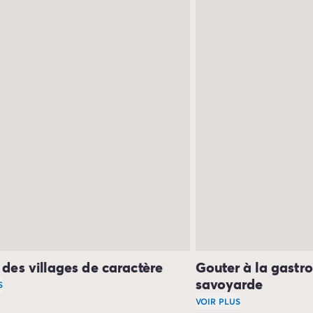
r des villages de caractère
Gouter à la gastr
savoyarde
S
votre camping à Annecy, vous pouvez aussi visiter de
VOIR PLUS
charma