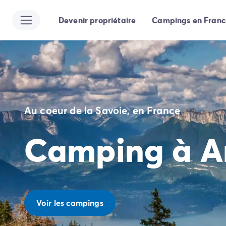
Devenir propriétaire
Campings en Franc
Toutes nos destinations
Camping France
Camping Alsace
Camping Bas-Rhin
Camping Strasbourg
Camping Haut-Rhin
Camping Colmar
Au coeur de la Savoie, en France
Camping Aquitaine
Camping Dordogne
Camping à A
Camping Gironde
Camping Arcachon
Camping Bordeaux
Camping Les Landes
Camping Biscarrosse
Camping Hossegor
Voir les campings
Camping Messanges
Camping Mimizan