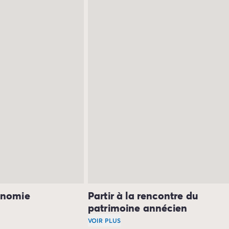
onomie
Partir à la rencontre du
patrimoine annécien
nts villages
comme Saint-Jorioz, Sévrier, Doussard et Lathui
VOIR PLUS