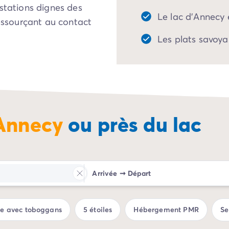
estations dignes des
Le lac d'Annecy e
ressourçant au contact
Les plats savoyard
 avec son château et
ctivités nautiques
es voisines sont
amateurs de nature et
votre séjour en
Annecy
ou près du lac
ut de gamme, et
u entre amis.
e de France en termes
Arrivée
➞
Départ
 dans le monde, le lac
entouré de
 du lac est également
ue avec toboggans
5 étoiles
Hébergement PMR
Se
s de parapente et aux