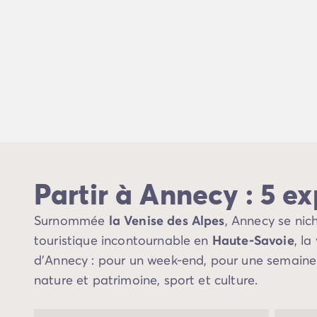
Camping Avignon
Camping Rhône-Alpes
Camping Ardèche
Camping Vallon-Pont-d'Arc
Camping Drôme
Camping Haute-Savoie
Camping Annecy
Camping Isère
Camping Savoie
Camping Espagne
Camping Cantabria
Partir à Annecy : 5 e
Camping Santander
Camping Catalogne
Surnommée
la Venise des Alpes
, Annecy se nic
Camping Costa Brava
touristique incontournable en
Haute-Savoie
, l
Camping Barcelone
Camping Escala
d’Annecy : pour un week-end, pour une semaine o
Camping Palamos
nature et patrimoine, sport et culture.
Camping Tossa de Mar
Camping Costa Dorada