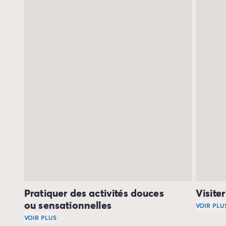
Camping Communauté Valencienne
Camping Costa Blanca
Camping Alicante
Camping Benidorm
Camping Costa del Azahar
Camping Valence
Camping Italie
Camping Abruzzes
Camping Emilie Romagne
Camping Latium
Camping Rome
Camping Lombardie
Camping Lac de Garde
Camping Lac Majeur
Camping Pouilles
Camping Sardaigne
Pratiquer des activités douces
Visite
Camping Toscane
ou sensationnelles
VOIR PLU
Camping Florence
VOIR PLUS
Depuis 
Camping Trentin-Haut-Adige