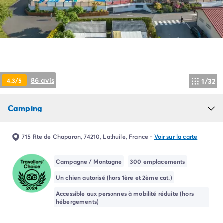
Camping Pyrénées Atlantiques
Camping Biarritz
Camping Bidart
Camping Hendaye
Camping Bretagne
Camping Côtes d'Armor
Camping Finistère
86 avis
4.3/5
1/32
Camping Ille-et-Vilaine
Camping Saint-Malo
Camping
Camping Morbihan
Camping Vannes
Camping Centre-Val de Loire
715 Rte de Chaparon, 74210, Lathuile, France
-
Voir sur la carte
Camping Indre-et-Loire
Camping Chenonceau
Campagne / Montagne
300 emplacements
Camping Champagne-Ardenne
Un chien autorisé (hors 1ère et 2ème cat.)
Camping Ardennes
Camping Corse
Accessible aux personnes à mobilité réduite (hors
hébergements)
Camping Corse-du-Sud
Camping Bonifacio