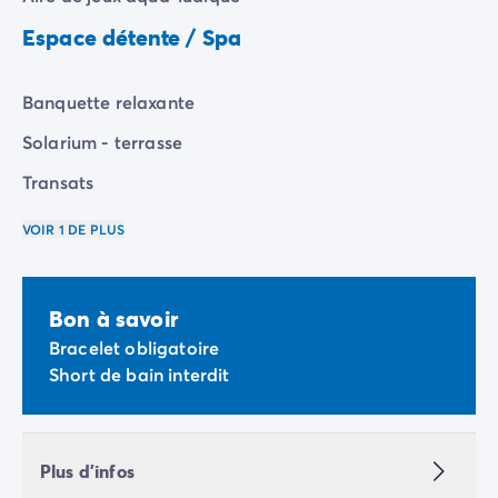
Camping Vénétie
Espace détente / Spa
Camping Venise
Camping Croatie
Camping Dalmatie
Banquette relaxante
Camping Istrie
Solarium - terrasse
Camping Kvarner
Camping Portugal
Transats
Camping Algarve
Camping Centre Portugal
VOIR 1 DE PLUS
Camping Lisbonne
Camping Nord Portugal
Autres destinations
Bon à savoir
Camping Pays-Bas
Bracelet obligatoire
Camping Allemagne
Short de bain interdit
Camping Suisse
Camping Autriche
Camping Styrie
Camping Luxembourg
Plus d'infos
Camping Belgique