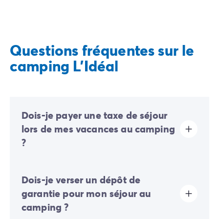
Questions fréquentes sur le
camping L'Idéal
Dois-je payer une taxe de séjour
lors de mes vacances au camping
?
La taxe de séjour est établie dans presque tous les
Dois-je verser un dépôt de
sites touristiques. Il vous faudra donc l’acquitter lors
de votre enregistrement en ligne ou une fois sur place.
garantie pour mon séjour au
camping ?