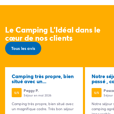
Le Camping L'Idéal dans le
cœur de nos clients
Tous les avis
Camping très propre, bien
Notre séj
situé avec un...
passé , c
Peggy P.
Pasca
5/5
5/5
Séjour en mai 2026
Séjour
Camping très propre, bien situé avec
Notre séjour 
un magnifique cadre. Très bon séjour
camping agréa
impeccable .