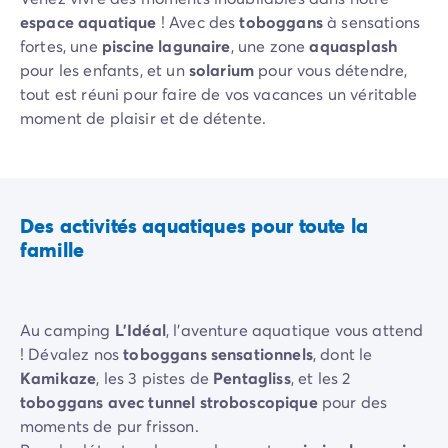
Camping Rhône-Alpes
espace aquatique
! Avec des
toboggans
à sensations
Camping Ardèche
fortes, une
piscine lagunaire
, une zone
aquasplash
Camping Vallon-Pont-d'Arc
pour les enfants, et un
solarium
pour vous détendre,
Camping Drôme
tout est réuni pour faire de vos vacances un véritable
Camping Haute-Savoie
moment de plaisir et de détente.
Camping Annecy
Camping Isère
Camping Savoie
Camping Espagne
Des activités aquatiques pour toute la
Camping Cantabria
famille
Camping Santander
Camping Catalogne
Camping Costa Brava
Au camping
L'Idéal
, l'aventure aquatique vous attend
Camping Barcelone
! Dévalez nos
toboggans sensationnels
, dont le
Camping Escala
Kamikaze
, les 3 pistes de
Pentagliss
, et les 2
Camping Palamos
toboggans avec tunnel stroboscopique
pour des
Camping Tossa de Mar
moments de pur frisson.
Camping Costa Dorada