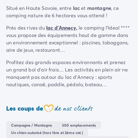
Camping Sète
Situé en Haute Savoie, entre
lac
et
montagne
, ce
Camping Valras-Plage
camping nature de 6 hectares vous attend !
Camping Vendres-Plage
Près des rives du
lac d’Annecy
,
le camping l’Ideal ****
Camping Vias-Plage
vous propose des équipements haut de gamme dans
Camping Pyrénées-Orientales
un environnement exceptionnel : piscines, toboggans,
Camping Argelès-sur-Mer
aire de jeux, restaurant…
Camping Canet-en-Roussillon
Camping Collioure
Profitez des grands espaces environnants et prenez
Camping Le Barcarès
un grand bol d’air frais… Les activités en plein air ne
Camping Limousin
manquent pas autour du lac d’Annecy : sports
Camping Corrèze
nautiques, canoë, paddle, pédalo, bateau…
Camping Midi-Pyrénées
Camping Aveyron
Camping Millau
de nos clients
Les coups de
Camping Gers
coeur
Camping Lot
Camping Lot-et-Garonne
Campagne / Montagne
300 emplacements
Camping Tarn
Un chien autorisé (hors 1ère et 2ème cat.)