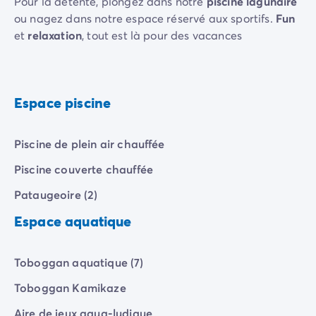
Pour la détente, plongez dans notre
piscine lagunaire
Camping Communauté Valencienne
ou nagez dans notre espace réservé aux sportifs.
Fun
Camping Costa Blanca
et
relaxation
, tout est là pour des vacances
Camping Alicante
inoubliables !
Camping Benidorm
Camping Costa del Azahar
Camping Valence
Espace piscine
Camping Italie
Camping Abruzzes
Camping Emilie Romagne
Piscine de plein air chauffée
Camping Latium
Piscine couverte chauffée
Camping Rome
Camping Lombardie
Pataugeoire (2)
Camping Lac de Garde
Espace aquatique
Camping Lac Majeur
Camping Pouilles
Camping Sardaigne
Toboggan aquatique (7)
Camping Toscane
Toboggan Kamikaze
Camping Florence
Camping Trentin-Haut-Adige
Aire de jeux aqua-ludique