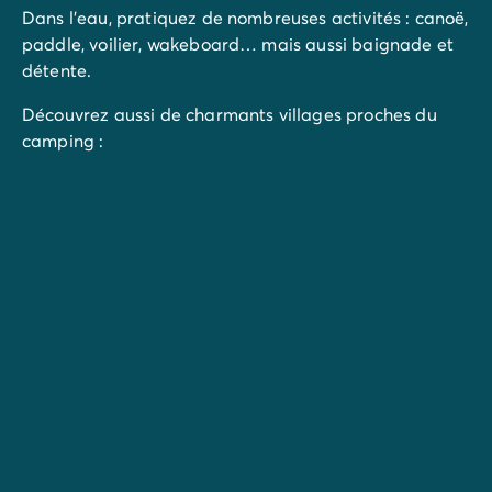
Dans l’eau, pratiquez de nombreuses activités : canoë,
paddle, voilier, wakeboard… mais aussi baignade et
détente.
Découvrez aussi de charmants villages proches du
camping :
La Vieille ville d’Annecy
Sévrier
Saint-Jorioz
Doussard
Chamonix
La Clusaz