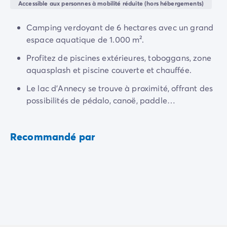
Camping Normandie
Accessible aux personnes à mobilité réduite (hors hébergements)
Camping Basse-Normandie
Camping Calvados
Camping verdoyant de 6 hectares avec un grand
Camping Manche
espace aquatique de 1.000 m².
Camping Haute-Normandie
Profitez de piscines extérieures, toboggans, zone
Camping Pays de la Loire
aquasplash et piscine couverte et chauffée.
Camping Loire-Atlantique
Camping Guerande
Le lac d’Annecy se trouve à proximité, offrant des
Camping Le-Croisic
possibilités de pédalo, canoë, paddle…
Camping Pornic
Camping Vendée
Camping La-Tranche-sur-Mer
Recommandé par
Camping Les Sables d'Olonne
Camping Saint-Gilles-Croix-de-Vie
Camping Saint-Hilaire-De-Riez
Camping Saint-Jean-De-Monts
Camping Poitou-Charentes
Camping Charente-Maritime
Camping Fouras