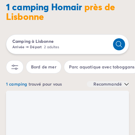
Camping Porto Vecchio
1 camping Homair
près de
Camping Haute-Corse
Lisbonne
Camping Bastia
Camping Hauts-de-France
Camping Nord-Pas-de-Calais
Camping Picardie
Camping à Lisbonne
Camping Ile-de-France
Arrivée
➞
Départ
2 adultes
Camping Paris
Camping Languedoc-Roussillon
Bord de mer
Parc aquatique avec toboggans
Camping Aude
Camping Carcassonne
Camping Narbonne
1 camping
trouvé pour vous
Recommandé
Camping Gard
Camping Grau-du-Roi
Camping Hérault
Camping Cap D'Agde
Camping La Grande Motte
Camping Marseillan-Plage
Camping Palavas-les-Flots