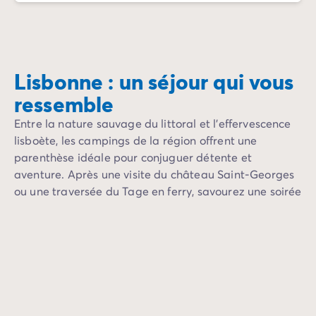
Camping Normandie
Camping Basse-Normandie
Camping Calvados
Camping Manche
Camping Haute-Normandie
Lisbonne : un séjour qui vous
Camping Pays de la Loire
ressemble
Camping Loire-Atlantique
Camping Guerande
Entre la nature sauvage du littoral et l’effervescence
Camping Le-Croisic
lisboète, les campings de la région offrent une
Camping Pornic
parenthèse idéale pour conjuguer détente et
Camping Vendée
aventure. Après une visite du château Saint-Georges
Camping La-Tranche-sur-Mer
ou une traversée du Tage en ferry, savourez une soirée
Camping Les Sables d'Olonne
paisible sous un ciel étoilé.
Camping Saint-Gilles-Croix-de-Vie
Camping Saint-Hilaire-De-Riez
Camping Saint-Jean-De-Monts
Camping Poitou-Charentes
Camping Charente-Maritime
Camping Fouras