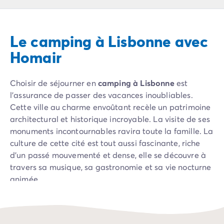
Camping Pyrénées Atlantiques
Camping Biarritz
Camping Bidart
Le camping à Lisbonne avec
Camping Hendaye
Camping Bretagne
Homair
Camping Côtes d'Armor
Camping Finistère
Choisir de séjourner en
camping à Lisbonne
est
Camping Ille-et-Vilaine
l’assurance de passer des vacances inoubliables.
Camping Saint-Malo
Cette ville au charme envoûtant recèle un patrimoine
Camping Morbihan
architectural et historique incroyable. La visite de ses
Camping Vannes
monuments incontournables ravira toute la famille. La
Camping Centre-Val de Loire
culture de cette cité est tout aussi fascinante, riche
Camping Indre-et-Loire
d’un passé mouvementé et dense, elle se découvre à
Camping Chenonceau
travers sa musique, sa gastronomie et sa vie nocturne
Camping Champagne-Ardenne
animée.
Camping Ardennes
Camping Corse
Camping Corse-du-Sud
Camping Bonifacio