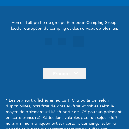
Camping Porquerolles
Camping Sud de la France
Offres promotionnelles
Homair fait partie du groupe European Camping Group,
Offres du moment
/promotions
leader européen du camping et des services de plein air.
Avantages & bons plans
Parrainer un ami
Programme de fidélité
Offrir un coffret cadeau Homair
Nos nouveautés 2026
Week-ends à thème
Promos d'été
Français
Dernière minute été
Nos locations
Nos gammes de mobil-homes
/hebergements
Mobil-homes Ultimate
/ultimate
* Les prix sont affichés en euros TTC, à partir de, selon
disponibilités, hors frais de dossier (frais variables selon le
Mobil-homes Premium
/camping-mobil-home-premium
moyen de paiement utilisé ; à partir de 10€ pour un paiement
Hébergements insolites
/hebergements-specifiques
en carte bancaire). Réductions valables pour un séjour de 7
Emplacements de camping
/emplacement-camping
nuits minimum, uniquement sur certains campings, selon la
Mobil-homes PMR
/mobil-homes-pmr
période et le type d'hébergement réservés. Offre non