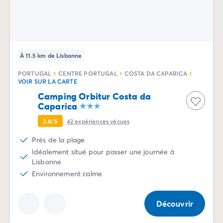
Camping Sète
Camping Valras-Plage
Camping Vendres-Plage
Camping Vias-Plage
À 11.5 km de Lisbonne
Camping Pyrénées-Orientales
Camping Argelès-sur-Mer
PORTUGAL
CENTRE PORTUGAL
COSTA DA CAPARICA
Camping Canet-en-Roussillon
VOIR SUR LA CARTE
Camping Collioure
Camping Orbitur Costa da
Camping Le Barcarès
Caparica
Camping Limousin
3.8/5
42
expériences vécues
Camping Corrèze
Près de la plage
Camping Midi-Pyrénées
Idéalement situé pour passer une journée à
Camping Aveyron
Lisbonne
Camping Millau
Environnement calme
Camping Gers
Camping Lot
Camping Lot-et-Garonne
Découvrir
Camping Tarn