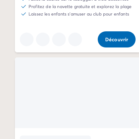
Camping Communauté Valencienne
Profitez de la navette gratuite et explorez la plage
Camping Costa Blanca
Laissez les enfants s'amuser au club pour enfants
Camping Alicante
Camping Benidorm
Camping Costa del Azahar
Découvrir
Camping Valence
Camping Italie
Camping Abruzzes
Camping Emilie Romagne
Camping Latium
Camping Rome
Camping Lombardie
Camping Lac de Garde
Camping Lac Majeur
Camping Pouilles
Camping Sardaigne
Camping Toscane
Camping Florence
Camping Trentin-Haut-Adige