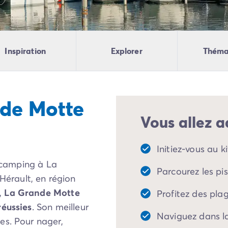
Inspiration
Explorer
Théma
nde Motte
Vous allez a
Initiez-vous au k
n camping à La
Parcourez les pi
érault, en région
,
La Grande Motte
Profitez des pla
réussies
. Son meilleur
Naviguez dans l
es. Pour nager,