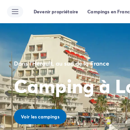
Devenir propriétaire
Campings en Franc
Toutes nos destinations
Camping France
Camping Alsace
Camping Bas-Rhin
Camping Strasbourg
Camping Haut-Rhin
Camping Colmar
Dans l'Hérault, au sud de la France
Camping Aquitaine
Camping Dordogne
Camping à L
Camping Gironde
Camping Arcachon
Camping Bordeaux
Camping Les Landes
Camping Biscarrosse
Camping Hossegor
Voir les campings
Camping Messanges
Camping Mimizan