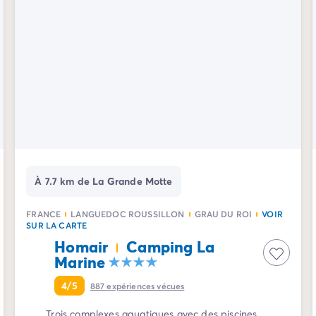
À 7.7 km de La Grande Motte
FRANCE
LANGUEDOC ROUSSILLON
GRAU DU ROI
VOIR
SUR LA CARTE
Homair
Camping La
Marine
4/5
887
expériences vécues
Trois complexes aquatiques avec des piscines