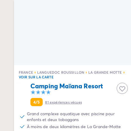
Camping Palavas-les-Flots
Camping Sète
Camping Valras-Plage
Camping Vendres-Plage
Camping Vias-Plage
Camping Pyrénées-Orientales
Camping Argelès-sur-Mer
Camping Canet-en-Roussillon
Camping Collioure
Camping Le Barcarès
Camping Limousin
FRANCE
LANGUEDOC ROUSSILLON
LA GRANDE MOTTE
VOIR SUR LA CARTE
Camping Corrèze
Camping Maïana Resort
Camping Midi-Pyrénées
Camping Aveyron
Camping Millau
4/5
81
expériences vécues
Camping Gers
Camping Lot
Grand complexe aquatique avec piscine pour
enfants et deux toboggans
Camping Lot-et-Garonne
À moins de deux kilomètres de La Grande-Motte
Camping Tarn