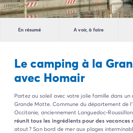
Camping Pyrénées Atlantiques
Camping Biarritz
Camping Bidart
Camping Hendaye
En résumé
A voir, à faire
Camping Bretagne
Camping Côtes d'Armor
Camping Finistère
Camping Ille-et-Vilaine
Le camping à la Gra
Camping Saint-Malo
Camping Morbihan
avec Homair
Camping Vannes
Camping Centre-Val de Loire
Camping Indre-et-Loire
Partez au soleil avec votre jolie famille dans u
Camping Chenonceau
Camping Champagne-Ardenne
Grande Motte. Commune du département de l’H
Camping Ardennes
Occitanie, anciennement Languedoc-Roussillon
Camping Corse
réunit tous les ingrédients pour des vacances 
Camping Corse-du-Sud
atout ? Son bord de mer aux plages interminabl
Camping Bonifacio