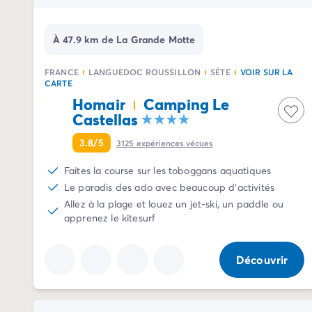
Camping La Palmyre
Camping Royan
À 47.9 km de La Grande Motte
Camping Provence-Alpes-Côte d'Azur
Camping Alpes-de-Haute-Provence
FRANCE
LANGUEDOC ROUSSILLON
SÈTE
VOIR SUR LA
Camping Alpes-Maritimes
CARTE
Camping Cannes
Homair
Camping Le
Camping Nice
Castellas
Camping Bouches du Rhône
3.8/5
3125
expériences vécues
Camping Cassis
Camping Marseille
Faites la course sur les toboggans aquatiques
Camping Var
Le paradis des ado avec beaucoup d'activités
Camping Fréjus
Allez à la plage et louez un jet-ski, un paddle ou
Camping Hyères les Palmiers
apprenez le kitesurf
Camping Lavandou
Camping Port Grimaud
Découvrir
Camping Saint-Raphaël
Camping Saint-Tropez
Camping Vaucluse