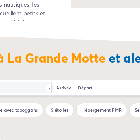
 nautiques, les
ueillent petits et
s activités y sont
ssi quelques balles
à La Grande Motte
et al
centre de
indre les stations
s Flots ou bien Le
r
, La Grande Motte
on Languedoc lors de
Arrivée
➞
Départ
ue avec toboggans
5 étoiles
Hébergement PMR
Se