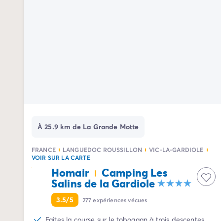
Camping Avignon
Camping Rhône-Alpes
Camping Ardèche
Camping Vallon-Pont-d'Arc
Camping Drôme
Camping Haute-Savoie
Camping Annecy
Camping Isère
Camping Savoie
Camping Espagne
Camping Cantabria
À 25.9 km de La Grande Motte
Camping Santander
Camping Catalogne
FRANCE
LANGUEDOC ROUSSILLON
VIC-LA-GARDIOLE
Camping Costa Brava
VOIR SUR LA CARTE
Camping Barcelone
Homair
Camping Les
Camping Escala
Salins de la Gardiole
Camping Palamos
3.5/5
277
expériences vécues
Camping Tossa de Mar
Camping Costa Dorada
Faites la course sur le toboggan à trois descentes