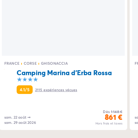
FRANCE
CORSE
GHISONACCIA
F
Camping Marina d'Erba Rossa
4.1/5
2115
expériences vécues
Dès
1 148 €
861 €
sam. 22 août
➞
s
sam. 29 août 2026
s
Hors frais et taxes