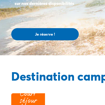
Camping Mimizan
Camping Pyrénées Atlantiques
Camping Biarritz
Camping Bidart
Camping Hendaye
Camping Bretagne
Je réserve !
Camping Côtes d'Armor
Camping Finistère
Camping Ille-et-Vilaine
Camping Saint-Malo
Camping Morbihan
Camping Vannes
Destination camp
Camping Centre-Val de Loire
Camping Indre-et-Loire
Camping Chenonceau
Camping Champagne-Ardenne
Court
Camping Ardennes
séjour
Camping Corse