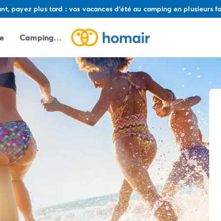
t, payez plus tard : vos vacances d'été au camping en plusieurs foi
e
Campings autour de moi