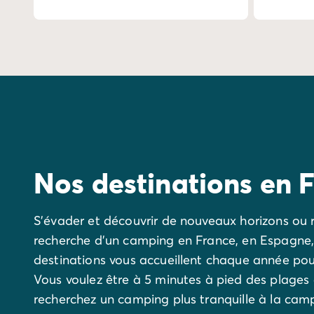
hôteliers inclus dans le prix de votre
Camping Costa Dorada
séjour : linge de lit et serviettes de
Camping Communauté Valencienne
toilette, ménage de fin de séjour...
Camping Costa Blanca
Camping Alicante
Camping Benidorm
Camping Costa del Azahar
Camping Valence
Camping Italie
Camping Abruzzes
Camping Emilie Romagne
Nos destinations en 
Camping Latium
Camping Rome
Camping Lombardie
S'évader et découvrir de nouveaux horizons ou r
Camping Lac de Garde
recherche d'un camping en France, en Espagne, e
Camping Lac Majeur
destinations vous accueillent chaque année pou
Camping Pouilles
Vous voulez être à 5 minutes à pied des plages
Camping Sardaigne
recherchez un camping plus tranquille à la cam
Camping Toscane