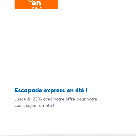
en
Camping Corse-du-Sud
été
Camping Bonifacio
Camping Porto Vecchio
Camping Haute-Corse
Camping Bastia
Camping Hauts-de-France
Camping Nord-Pas-de-Calais
Camping Picardie
Camping Ile-de-France
Camping Paris
Camping Languedoc-Roussillon
Camping Aude
Escapade express en été !
Camping Carcassonne
Camping Narbonne
Jusqu'à -25% avec notre offre pour votre
Camping Gard
court séjour en été !
Camping Grau-du-Roi
Camping Hérault
Camping Cap D'Agde
Camping La Grande Motte