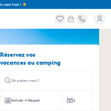
s sans frais ! ☀️
Réservez vos
vacances au camping
Fenêtre de dialogue fermée
Où partez-vous ?
Arrivée
➞
Départ
2