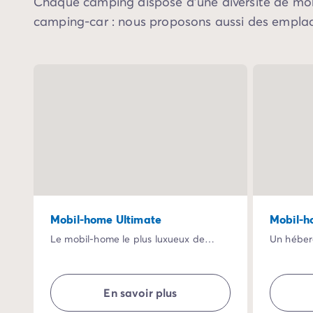
Chaque camping dispose d'une diversité de mob
Camping Vaucluse
camping-car : nous proposons aussi des emplac
Camping Avignon
Camping Rhône-Alpes
Camping Ardèche
Camping Vallon-Pont-d'Arc
Camping Drôme
Camping Haute-Savoie
Camping Annecy
Camping Isère
Camping Savoie
Camping Espagne
Camping Cantabria
Camping Santander
Mobil-home Ultimate
Mobil-
Camping Catalogne
Le mobil-home le plus luxueux de
Un héber
Camping Costa Brava
notre offre.
soignées
Camping Barcelone
Vous serez séduit par ses équipements
Un confo
Camping Escala
haut de gamme : climatisation, lave-
attend da
En savoir plus
Camping Palamos
vaisselle, véritable sofa, large terrasse
lave-vais
ombragée ... Profitez aussi de services
spacieux
Camping Tossa de Mar