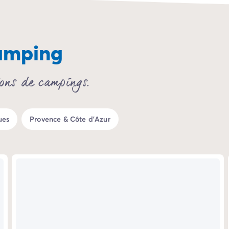
camping
ions de campings.
ues
Provence & Côte d'Azur
6%
-25%