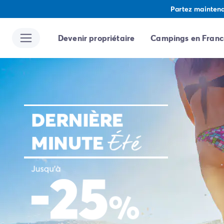
Partez maintenan
Devenir propriétaire
Campings en Franc
Toutes nos destinations
Camping France
Camping Alsace
Camping Bas-Rhin
Camping Strasbourg
Camping Haut-Rhin
Camping Colmar
Camping Aquitaine
Camping Dordogne
Camping Gironde
Camping Arcachon
Camping Bordeaux
Camping Les Landes
Camping Biscarrosse
Camping Hossegor
Camping Messanges