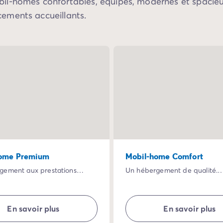
il-homes confortables, équipés, modernes et spacieu
ements accueillants.
home Premium
Mobil-home Comfort
gement aux prestations
Un hébergement de qualité.
.
Des vacances maîtrisées avec
rt haut de gamme vous
mobil-home au confort adapt
ns ce mobil-home : lit XXL,
extérieur reposant : table et c
En savoir plus
En savoir plus
selle, micro-ondes, séjour
transats ..
, grande terrasse ombragée …