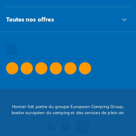
Le groupe ECG
Toutes nos offres
Nous recrutons
Nos engagements responsables
Toutes nos destinations
Toutes nos thématiques
Toutes nos promos camping
Camping Dernière Minute
Homair fait partie du groupe European Camping Group,
leader européen du camping et des services de plein air.