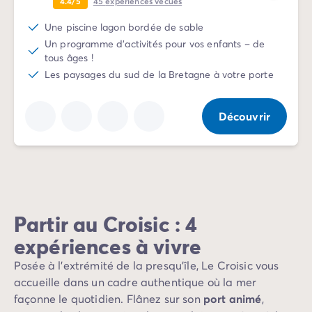
4.4/5
45
expériences vécues
Camping Vénétie
Camping Venise
Une piscine lagon bordée de sable
Camping Croatie
Un programme d'activités pour vos enfants – de
Camping Dalmatie
tous âges !
Camping Istrie
Les paysages du sud de la Bretagne à votre porte
Camping Kvarner
Camping Portugal
Découvrir
Camping Algarve
Camping Centre Portugal
Camping Lisbonne
Camping Nord Portugal
Autres destinations
Camping Pays-Bas
Partir au Croisic : 4
Camping Allemagne
expériences à vivre
Camping Suisse
Camping Autriche
Posée à l’extrémité de la presqu’île, Le Croisic vous
Camping Styrie
accueille dans un cadre authentique où la mer
Camping Luxembourg
façonne le quotidien. Flânez sur son
port animé
,
Camping Belgique