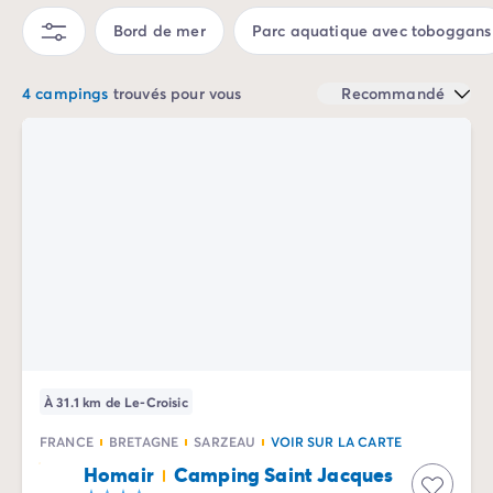
Camping Sète
Bord de mer
Parc aquatique avec toboggans
Camping Valras-Plage
Camping Vendres-Plage
4 campings
trouvés pour vous
Recommandé
Camping Vias-Plage
Camping Pyrénées-Orientales
Camping Argelès-sur-Mer
Camping Canet-en-Roussillon
Camping Collioure
Camping Le Barcarès
Camping Limousin
Camping Corrèze
Camping Midi-Pyrénées
Camping Aveyron
Camping Millau
Camping Gers
À 31.1 km de Le-Croisic
Camping Lot
Camping Lot-et-Garonne
FRANCE
BRETAGNE
SARZEAU
VOIR SUR LA CARTE
Camping Tarn
Homair
Camping Saint Jacques