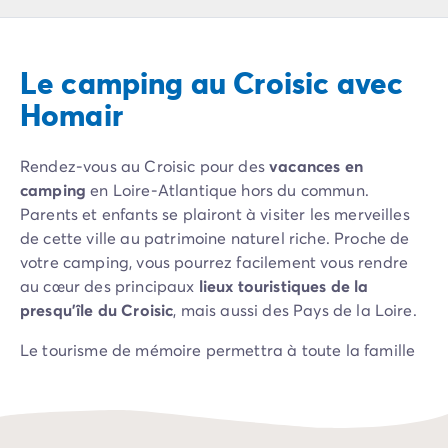
Camping Pyrénées Atlantiques
Camping Biarritz
Camping Bidart
Le camping au Croisic avec
Camping Hendaye
Camping Bretagne
Homair
Camping Côtes d'Armor
Camping Finistère
Rendez-vous au Croisic pour des
vacances en
Camping Ille-et-Vilaine
camping
en Loire-Atlantique hors du commun.
Camping Saint-Malo
Parents et enfants se plairont à visiter les merveilles
Camping Morbihan
de cette ville au patrimoine naturel riche. Proche de
Camping Vannes
votre camping, vous pourrez facilement vous rendre
Camping Centre-Val de Loire
au cœur des principaux
lieux touristiques de la
Camping Indre-et-Loire
presqu'île du Croisic
, mais aussi des Pays de la Loire.
Camping Chenonceau
Camping Champagne-Ardenne
Le tourisme de mémoire permettra à toute la famille
Camping Ardennes
d’en apprendre plus sur le passé de la région de façon
Camping Corse
ludique et originale. Les enfants pourront apprécier, le
Camping Corse-du-Sud
temps d’un après-midi, les merveilles des océans avec
Camping Bonifacio
la visite de l’Océarium de Croisic. Nombreuses seront