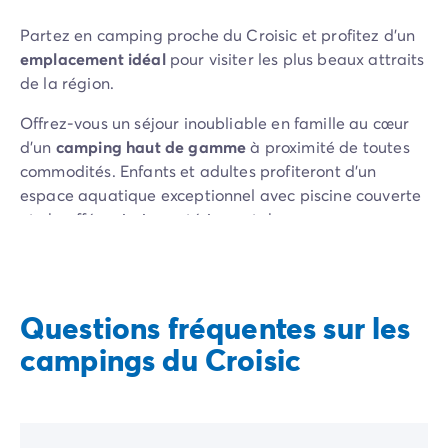
Avant de partir
Les modes de paiement
Partez en camping proche du Croisic et profitez d’un
Paiement en plusieurs fois
emplacement idéal
pour visiter les plus beaux attraits
L'assurance annulation
de la région.
Acheter un mobil-home
Offrez-vous un séjour inoubliable en famille au cœur
d’un
camping haut de gamme
à proximité de toutes
commodités. Enfants et adultes profiteront d’un
espace aquatique exceptionnel avec piscine couverte
et chauffée, piscine extérieure, toboggans,
pataugeoires, rivière tropicale à courant… pour les
après-midis de fous rires garantis !
Les activités et animations au sein même du camping
Questions fréquentes sur les
permettront à toute la famille de se divertir à sa
campings du Croisic
guise : aquagym, structures gonflables, aires de jeux,
tir à l’arc, salle de musculation, spectacles, soirées
dansantes, etc.
Effectuez la réservation de l’emplacement de votre