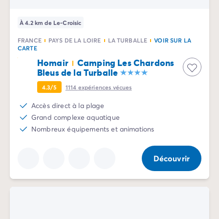
Camping La Palmyre
Camping Royan
À 4.2 km de Le-Croisic
Camping Provence-Alpes-Côte d'Azur
Camping Alpes-de-Haute-Provence
FRANCE
PAYS DE LA LOIRE
LA TURBALLE
VOIR SUR LA
CARTE
Camping Alpes-Maritimes
Homair
Camping Les Chardons
Camping Cannes
Bleus de la Turballe
Camping Nice
Camping Bouches du Rhône
4.3/5
1114
expériences vécues
Camping Cassis
Accès direct à la plage
Camping Marseille
Grand complexe aquatique
Camping Var
Nombreux équipements et animations
Camping Fréjus
Camping Hyères les Palmiers
Camping Lavandou
Découvrir
Camping Port Grimaud
Camping Saint-Raphaël
Camping Saint-Tropez
Camping Vaucluse
Camping Avignon