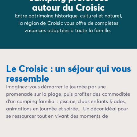
Camping Porquerolles
autour du Croisic
Camping Sud de la France
Entre patrimoine historique, culturel et naturel,
Offres promotionnelles
la région de Croisic vous offre de complètes
Offres du moment
/promotions
vacances adaptées à toute la famille.
Avantages & bons plans
Parrainer un ami
Programme de fidélité
Offrir un coffret cadeau Homair
Nos nouveautés 2026
Le Croisic : un séjour qui vous
Week-ends à thème
ressemble
Promos d'été
Dernière minute été
Imaginez-vous démarrer la journée par une
Nos locations
promenade sur la plage, puis profiter des commodités
Nos gammes de mobil-homes
/hebergements
d’un camping familial : piscine, clubs enfants & ados,
Mobil-homes Ultimate
/ultimate
animations en journée et soirée... Un décor idéal pour
Mobil-homes Premium
/camping-mobil-home-premium
se ressourcer tout en vivant des moments de
Hébergements insolites
/hebergements-specifiques
convivialité.
Emplacements de camping
/emplacement-camping
Mobil-homes PMR
/mobil-homes-pmr