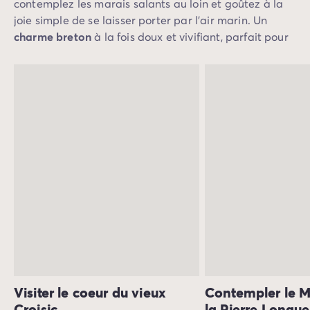
contemplez les marais salants au loin et goûtez à la
Camping Slovénie
joie simple de se laisser porter par l’air marin. Un
Toutes nos thématiques
charme breton
à la fois doux et vivifiant, parfait pour
Par thématique
se ressourcer.
Camping 3 étoiles
Camping 4 étoiles
Camping 5 étoiles
Camping à la campagne
Camping à la montagne
Camping acceptant les chiens
Camping avec club enfants
Camping avec clubs ados
Camping avec parc aquatique
Camping avec piscine
Camping en bord de lac
Camping en bord de mer
Camping en bord de rivière
Camping en nature et découvertes
Visiter le coeur du vieux
Contempler le M
Camping et vélo en famille
Croisic
la Pierre Longue