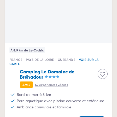
Camping Rhône-Alpes
Camping Ardèche
Camping Vallon-Pont-d'Arc
Camping Drôme
Camping Haute-Savoie
Camping Annecy
Camping Isère
Camping Savoie
À 8.9 km de Le-Croisic
Camping Espagne
FRANCE
PAYS DE LA LOIRE
GUERANDE
VOIR SUR LA
Camping Cantabria
CARTE
Camping Santander
Camping Le Domaine de
Camping Catalogne
Bréhadour
Camping Costa Brava
3.9/5
62
expériences vécues
Camping Barcelone
Camping Escala
Bord de mer à 8 km
Camping Palamos
Parc aquatique avec piscine couverte et extérieure
Camping Tossa de Mar
Ambiance conviviale et familiale
Camping Costa Dorada