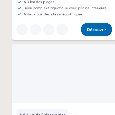
A 3 km des plages
Camping Normandie
Beau complexe aquatique avec piscine intérieure
Camping Basse-Normandie
A deux pas des sites mégalithiques
Camping Calvados
Camping Manche
Camping Haute-Normandie
Découvrir
Camping Pays de la Loire
Camping Loire-Atlantique
Camping Guerande
Camping Le-Croisic
Camping Pornic
Camping Vendée
Camping La-Tranche-sur-Mer
Camping Les Sables d'Olonne
Camping Saint-Gilles-Croix-de-Vie
Camping Saint-Hilaire-De-Riez
Camping Saint-Jean-De-Monts
Camping Poitou-Charentes
Camping Charente-Maritime
Camping Fouras
À 6.6 km de Piriac sur Mer