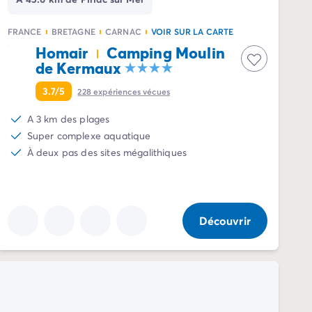
FRANCE
BRETAGNE
CARNAC
VOIR SUR LA CARTE
Homair
Camping Moulin
de Kermaux
3.7/5
228
expériences vécues
A 3 km des plages
Super complexe aquatique
À deux pas des sites mégalithiques
Découvrir