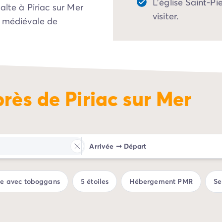
L’église Saint-Pi
alte à Piriac sur Mer
visiter.
é médiévale de
près de Piriac sur Mer
Arrivée
➞
Départ
ue avec toboggans
5 étoiles
Hébergement PMR
Se