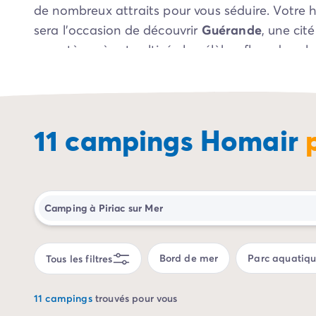
de nombreux attraits pour vous séduire. Votre h
Camping Porto Vecchio
sera l’occasion de découvrir
Guérande
, une cit
Camping Haute-Corse
Camping Bastia
caractère où est cultivée la célèbre fleur de sel.
Camping Hauts-de-France
Camping Nord-Pas-de-Calais
Camping Picardie
Camping Ile-de-France
11 campings Homair
Camping Paris
Camping Languedoc-Roussillon
Camping Aude
Camping Carcassonne
Fenêtre de dialogue fermée
Camping Narbonne
Camping Gard
Camping Grau-du-Roi
Camping Hérault
Bord de mer
Parc aquatiq
Tous les filtres
Camping Cap D'Agde
Camping La Grande Motte
11 campings
trouvés pour vous
Camping Marseillan-Plage