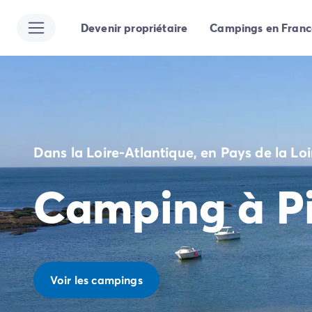
Devenir propriétaire
Campings en Franc
Toutes nos destinations
Camping France
Camping Alsace
Camping Bas-Rhin
Camping Strasbourg
Camping Haut-Rhin
Camping Colmar
Dans la Loire-Atlantique, en Pays de la Loi
Camping Aquitaine
Camping Dordogne
Camping à Pi
Camping Gironde
Camping Arcachon
Camping Bordeaux
Camping Les Landes
Camping Biscarrosse
Camping Hossegor
Voir les campings
Camping Messanges
Camping Mimizan