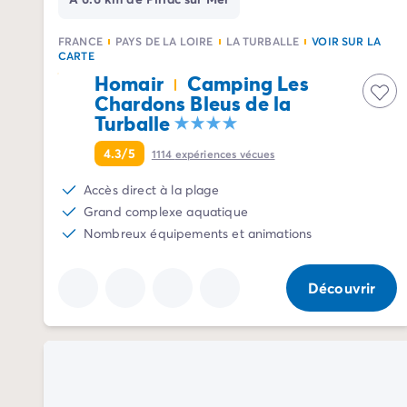
Camping La Palmyre
Camping Royan
FRANCE
PAYS DE LA LOIRE
LA TURBALLE
VOIR SUR LA
CARTE
Camping Provence-Alpes-Côte d'Azur
Homair
Camping Les
Camping Alpes-de-Haute-Provence
Chardons Bleus de la
Camping Alpes-Maritimes
Turballe
Camping Cannes
Camping Nice
4.3/5
1114
expériences vécues
Camping Bouches du Rhône
Accès direct à la plage
Camping Cassis
Grand complexe aquatique
Camping Marseille
Nombreux équipements et animations
Camping Var
Camping Fréjus
Camping Hyères les Palmiers
Découvrir
Camping Lavandou
Camping Port Grimaud
Camping Saint-Raphaël
Camping Saint-Tropez
Camping Vaucluse