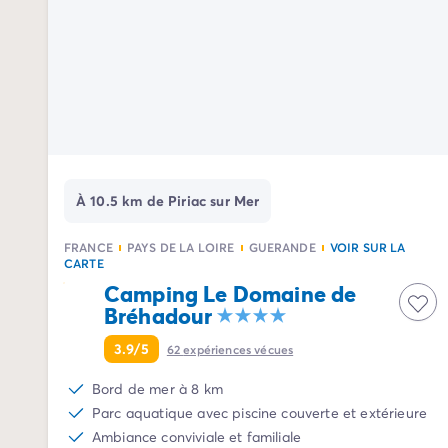
Camping Avignon
Camping Rhône-Alpes
Camping Ardèche
Camping Vallon-Pont-d'Arc
Camping Drôme
Camping Haute-Savoie
Camping Annecy
Camping Isère
Camping Savoie
À 10.5 km de Piriac sur Mer
Camping Espagne
Camping Cantabria
FRANCE
PAYS DE LA LOIRE
GUERANDE
VOIR SUR LA
CARTE
Camping Santander
Camping Le Domaine de
Camping Catalogne
Bréhadour
Camping Costa Brava
Camping Barcelone
3.9/5
62
expériences vécues
Camping Escala
Camping Palamos
Bord de mer à 8 km
Camping Tossa de Mar
Parc aquatique avec piscine couverte et extérieure
Camping Costa Dorada
Ambiance conviviale et familiale