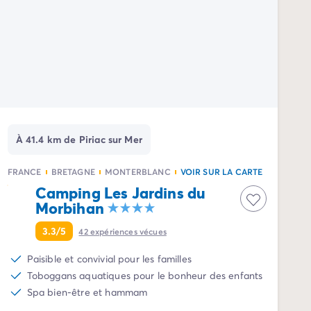
À 41.4 km de Piriac sur Mer
FRANCE
BRETAGNE
MONTERBLANC
VOIR SUR LA CARTE
Camping Les Jardins du
Morbihan
3.3/5
42
expériences vécues
Paisible et convivial pour les familles
Toboggans aquatiques pour le bonheur des enfants
Spa bien-être et hammam