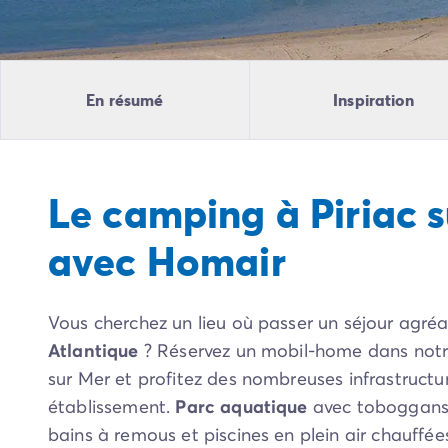
Camping Pyrénées Atlantiques
Camping Biarritz
Camping Bidart
Camping Hendaye
En résumé
Inspiration
Camping Bretagne
Camping Côtes d'Armor
Camping Finistère
Camping Ille-et-Vilaine
Le camping à Piriac 
Camping Saint-Malo
Camping Morbihan
avec Homair
Camping Vannes
Camping Centre-Val de Loire
Camping Indre-et-Loire
Vous cherchez un lieu où passer un séjour agré
Camping Chenonceau
Camping Champagne-Ardenne
Atlantique
? Réservez un mobil-home dans notr
Camping Ardennes
sur Mer et profitez des nombreuses infrastructu
Camping Corse
établissement.
Parc aquatique
avec toboggans 
Camping Corse-du-Sud
bains à remous et piscines en plein air chauffé
Camping Bonifacio