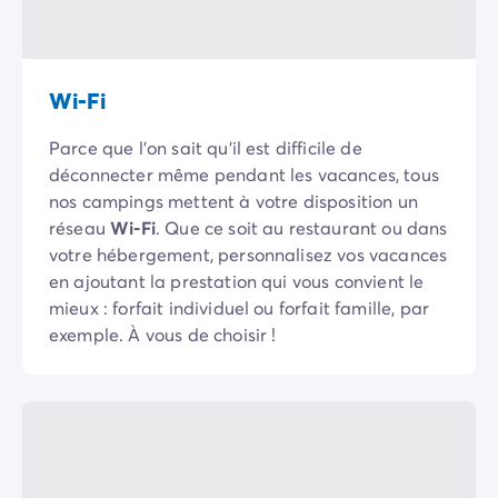
Camping Sète
Camping Valras-Plage
Camping Vendres-Plage
Wi-Fi
Camping Vias-Plage
Camping Pyrénées-Orientales
Parce que l’on sait qu’il est difficile de
Camping Argelès-sur-Mer
déconnecter même pendant les vacances, tous
Camping Canet-en-Roussillon
nos campings mettent à votre disposition un
Camping Collioure
réseau
Wi-Fi
. Que ce soit au restaurant ou dans
Camping Le Barcarès
votre hébergement, personnalisez vos vacances
Camping Limousin
en ajoutant la prestation qui vous convient le
Camping Corrèze
mieux : forfait individuel ou forfait famille, par
Camping Midi-Pyrénées
exemple. À vous de choisir !
Camping Aveyron
Camping Millau
Camping Gers
Camping Lot
Camping Lot-et-Garonne
Camping Tarn