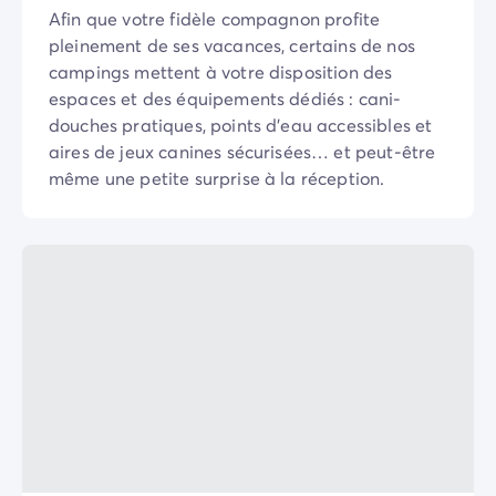
Camping Communauté Valencienne
Afin que votre fidèle compagnon profite
Camping Costa Blanca
pleinement de ses vacances, certains de nos
Camping Alicante
campings mettent à votre disposition des
Camping Benidorm
espaces et des équipements dédiés : cani-
Camping Costa del Azahar
douches pratiques, points d’eau accessibles et
Camping Valence
aires de jeux canines sécurisées… et peut-être
Camping Italie
même une petite surprise à la réception.
Camping Abruzzes
Camping Emilie Romagne
Camping Latium
Camping Rome
Camping Lombardie
Camping Lac de Garde
Camping Lac Majeur
Camping Pouilles
Camping Sardaigne
Camping Toscane
Camping Florence
Camping Trentin-Haut-Adige