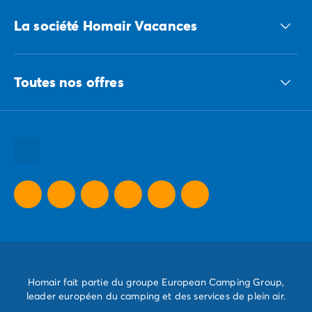
Accédez à nos offres CSE
La société Homair Vacances
Le groupe ECG
Toutes nos offres
Nous recrutons
Nos engagements responsables
Toutes nos destinations
Toutes nos thématiques
Toutes nos promos camping
Camping Dernière Minute
Homair fait partie du groupe European Camping Group,
leader européen du camping et des services de plein air.