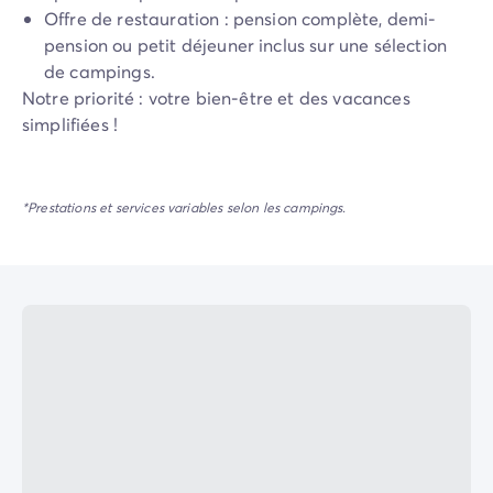
Camping Porto Vecchio
Offre de restauration : pension complète, demi-
Camping Haute-Corse
pension ou petit déjeuner inclus sur une sélection
Camping Bastia
de campings.
Camping Hauts-de-France
Notre priorité : votre bien-être et des vacances
Camping Nord-Pas-de-Calais
simplifiées !
Camping Picardie
Camping Ile-de-France
Camping Paris
*Prestations et services variables selon les campings.
Camping Languedoc-Roussillon
Camping Aude
Camping Carcassonne
Camping Narbonne
Camping Gard
Camping Grau-du-Roi
Camping Hérault
Camping Cap D'Agde
Camping La Grande Motte
Camping Marseillan-Plage
Camping Palavas-les-Flots