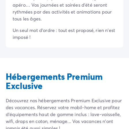
apéro… Vos journées et soirées d’été seront
Mobil-homes pour les grandes familles
/mobil-homes-fam
rythmées par des activités et animations pour
Mobil-homes by Roan
/locations-by-roan
tous les âges.
Tentes lodges
/tente-safari-hebergement-atypique
L'esprit Homair
Un seul mot d'ordre : tout est proposé, rien n'est
Vivez l'expérience
imposé !
Qui est Homair ?
L'expérience Homair
Suivez-nous sur les réseaux
Le catalogue Homair
Meilleur E-commerçant 2026
Hébergements Premium
Homair en vidéo
Les nouveautés 2026
Exclusive
Soirée DJ NRJ
Nos engagements RSE
Découvrez nos hébergements Premium Exclusive pour
Services et infos pratiques
des vacances. Réservez votre mobil-home et profitez
Des correspondants à votre écoute
d'équipements haut de gamme inclus : lave-vaisselle,
Des services à la carte
wifi, draps en coton, ménage... Vos vacances n'ont
Nos formules de restauration
jamais été aussi simples !