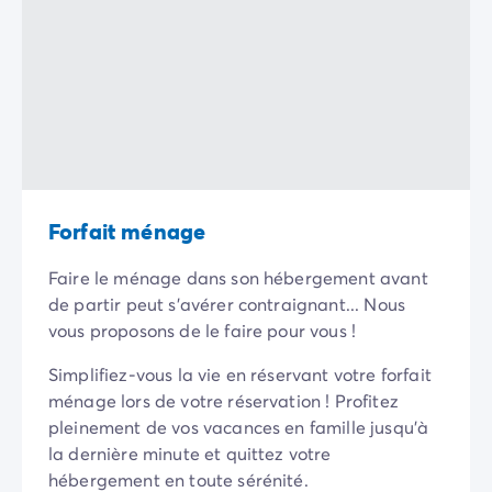
Camping La Palmyre
Camping Royan
Camping Provence-Alpes-Côte d'Azur
Camping Alpes-de-Haute-Provence
Camping Alpes-Maritimes
Camping Cannes
Camping Nice
Camping Bouches du Rhône
Camping Cassis
Forfait ménage
Camping Marseille
Camping Var
Faire le ménage dans son hébergement avant
Camping Fréjus
de partir peut s'avérer contraignant... Nous
Camping Hyères les Palmiers
vous proposons de le faire pour vous !
Camping Lavandou
Simplifiez-vous la vie en réservant votre forfait
Camping Port Grimaud
ménage lors de votre réservation ! Profitez
Camping Saint-Raphaël
pleinement de vos vacances en famille jusqu'à
Camping Saint-Tropez
la dernière minute et quittez votre
Camping Vaucluse
hébergement en toute sérénité.
Camping Avignon