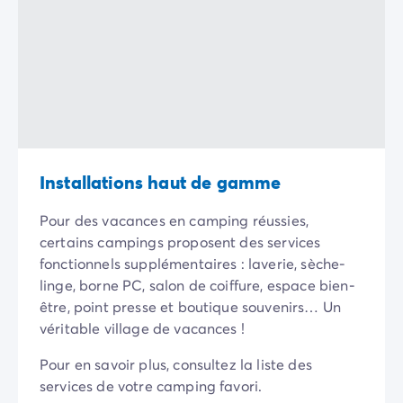
Camping pour bébé et jeunes enfants
Camping près des villes mythiques
Campings avec piscine chauffée
Campings avec piscine couverte
Par destination
Camping Atlantique
Camping Camargue
Camping Château de la Loire
Camping Côte d'Azur
Installations haut de gamme
Camping Dune du Pilat
Camping Golfe du Morbihan
Pour des vacances en camping réussies,
Camping Gorges du Verdon
certains campings proposent des services
Camping Ile d'Oléron
fonctionnels supplémentaires : laverie, sèche-
Camping Ile de Ré
linge, borne PC, salon de coiffure, espace bien-
Camping Luberon
être, point presse et boutique souvenirs… Un
Camping Méditerranée
véritable village de vacances !
Camping Mont Saint Michel
Pour en savoir plus, consultez la liste des
Camping Pays Basque
services de votre camping favori.
Camping Périgord