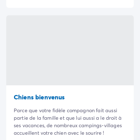
Camping Rhône-Alpes
Camping Ardèche
Camping Vallon-Pont-d'Arc
Camping Drôme
Camping Haute-Savoie
Camping Annecy
Camping Isère
Camping Savoie
Camping Espagne
Camping Cantabria
Camping Santander
Camping Catalogne
Camping Costa Brava
Chiens bienvenus
Camping Barcelone
Parce que votre fidèle compagnon fait aussi
Camping Escala
partie de la famille et que lui aussi a le droit à
Camping Palamos
ses vacances, de nombreux campings-villages
Camping Tossa de Mar
accueillent votre chien avec le sourire !
Camping Costa Dorada