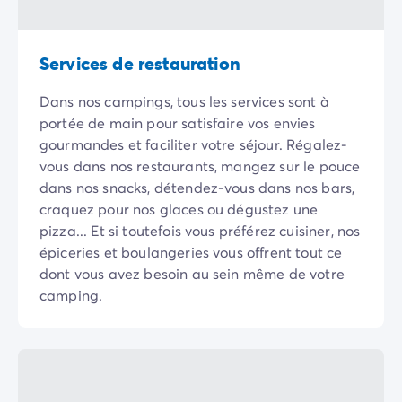
Camping Slovénie
Toutes nos thématiques
Par thématique
Services de restauration
Camping 3 étoiles
Dans nos campings, tous les services sont à
Camping 4 étoiles
portée de main pour satisfaire vos envies
Camping 5 étoiles
gourmandes et faciliter votre séjour. Régalez-
Camping à la campagne
vous dans nos restaurants, mangez sur le pouce
Camping à la montagne
dans nos snacks, détendez-vous dans nos bars,
Camping acceptant les chiens
craquez pour nos glaces ou dégustez une
Camping avec club enfants
pizza... Et si toutefois vous préférez cuisiner, nos
Camping avec clubs ados
épiceries et boulangeries vous offrent tout ce
Camping avec parc aquatique
dont vous avez besoin au sein même de votre
Camping avec piscine
camping.
Camping en bord de lac
Camping en bord de mer
Camping en bord de rivière
Camping en nature et découvertes
Camping et vélo en famille