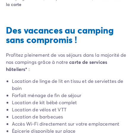
Camping Pyrénées Atlantiques
la carte
Camping Biarritz
Camping Bidart
Camping Hendaye
Des vacances au camping
Camping Bretagne
Camping Côtes d'Armor
sans compromis !
Camping Finistère
Camping Ille-et-Vilaine
Profitez pleinement de vos séjours dans la majorité de
Camping Saint-Malo
nos campings grâce à notre
carte de services
Camping Morbihan
hôteliers*
:
Camping Vannes
Camping Centre-Val de Loire
Location de linge de lit en tissu et de serviettes de
Camping Indre-et-Loire
bain
Camping Chenonceau
Forfait ménage de fin de séjour
Camping Champagne-Ardenne
Location de kit bébé complet
Camping Ardennes
Location de vélos et VTT
Camping Corse
Location de barbecues
Camping Corse-du-Sud
Accès Wi-Fi directement sur votre emplacement
Camping Bonifacio
Épicerie disponible sur place