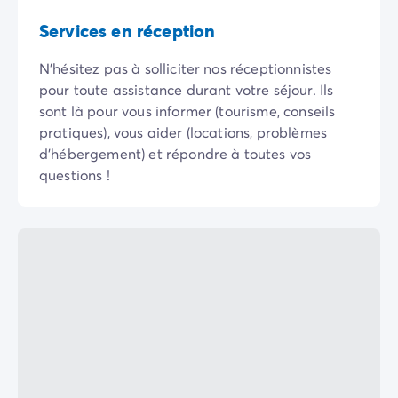
Camping Vénétie
Services en réception
Camping Venise
Camping Croatie
N'hésitez pas à solliciter nos réceptionnistes
Camping Dalmatie
pour toute assistance durant votre séjour. Ils
Camping Istrie
sont là pour vous informer (tourisme, conseils
Camping Kvarner
pratiques), vous aider (locations, problèmes
Camping Portugal
d'hébergement) et répondre à toutes vos
Camping Algarve
questions !
Camping Centre Portugal
Camping Lisbonne
Camping Nord Portugal
Autres destinations
Camping Pays-Bas
Camping Allemagne
Camping Suisse
Camping Autriche
Camping Styrie
Camping Luxembourg
Camping Belgique