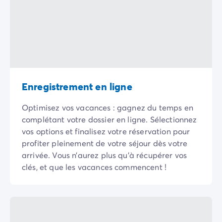
Camping Normandie
Camping Basse-Normandie
Camping Calvados
Camping Manche
Camping Haute-Normandie
Camping Pays de la Loire
Camping Loire-Atlantique
Camping Guerande
Enregistrement en ligne
Camping Le-Croisic
Optimisez vos vacances : gagnez du temps en
Camping Pornic
complétant votre dossier en ligne. Sélectionnez
Camping Vendée
vos options et finalisez votre réservation pour
Camping La-Tranche-sur-Mer
profiter pleinement de votre séjour dès votre
Camping Les Sables d'Olonne
arrivée. Vous n’aurez plus qu’à récupérer vos
Camping Saint-Gilles-Croix-de-Vie
clés, et que les vacances commencent !
Camping Saint-Hilaire-De-Riez
Camping Saint-Jean-De-Monts
Camping Poitou-Charentes
Camping Charente-Maritime
Camping Fouras