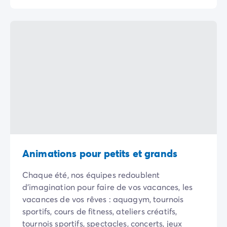
Camping Porquerolles
Camping Sud de la France
Offres promotionnelles
Offres du moment
/promotions
Avantages & bons plans
Parrainer un ami
Programme de fidélité
Offrir un coffret cadeau Homair
Nos nouveautés 2026
Week-ends à thème
Promos d'été
Dernière minute été
Nos locations
Animations pour petits et grands
Nos gammes de mobil-homes
/hebergements
Chaque été, nos équipes redoublent
Mobil-homes Ultimate
/ultimate
d'imagination pour faire de vos vacances, les
Mobil-homes Premium
/camping-mobil-home-premium
vacances de vos rêves : aquagym, tournois
Hébergements insolites
/hebergements-specifiques
sportifs, cours de fitness, ateliers créatifs,
Emplacements de camping
/emplacement-camping
tournois sportifs, spectacles, concerts, jeux
Mobil-homes PMR
/mobil-homes-pmr