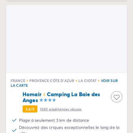
Camping Slovénie
Toutes nos thématiques
Par thématique
Camping 3 étoiles
Camping 4 étoiles
Camping 5 étoiles
Camping à la campagne
Camping à la montagne
Camping acceptant les chiens
Camping avec club enfants
Camping avec clubs ados
FRANCE
PROVENCE CÔTE D'AZUR
LA CIOTAT
VOIR SUR
Camping avec parc aquatique
LA CARTE
Camping avec piscine
Homair
Camping La Baie des
Camping en bord de lac
Anges
Camping en bord de mer
3.6/5
1560
expériences vécues
Camping en bord de rivière
Camping en nature et découvertes
Plage à seulement 3 km de distance
Camping et vélo en famille
Découvrez des criques exceptionnelles le long de la