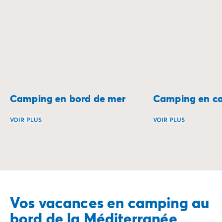
Camping en bord de mer
Camping en co
VOIR PLUS
VOIR PLUS
Réveillez-vous au son des vagues et profitez d’un séjour 
Évadez-vous à deux
Vos vacances en camping au
bord de la Méditerranée