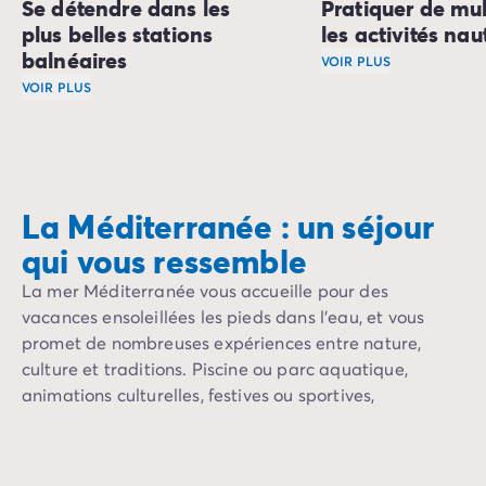
Se détendre dans les
Pratiquer de mul
plus belles stations
les activités nau
balnéaires
VOIR PLUS
VOIR PLUS
Votre séjour en camp
La Méditerranée dévoile une palette de destinations à 
Vous pouvez aussi si
En Camargue et le long de la côte d'Améthyste
, les vas
La Côte Vermeille
, de son côté, offre un littoral plus s
La Méditerranée : un séjour
Vous pouvez aussi profiter des trésors touristiques de l
qui vous ressemble
L’Italie
s’avance entre mer Méditerranée et mer Adriatiqu
La mer Méditerranée vous accueille pour des
vacances ensoleillées les pieds dans l’eau, et vous
Vous pouvez aussi vous séjourner sur la côte dalmate ou i
promet de nombreuses expériences entre nature,
culture et traditions. Piscine ou parc aquatique,
animations culturelles, festives ou sportives,
commerces et restaurants… nos campings réunissent
tous les ingrédients pour des vacances à votre image
sous le soleil méditerranéen !