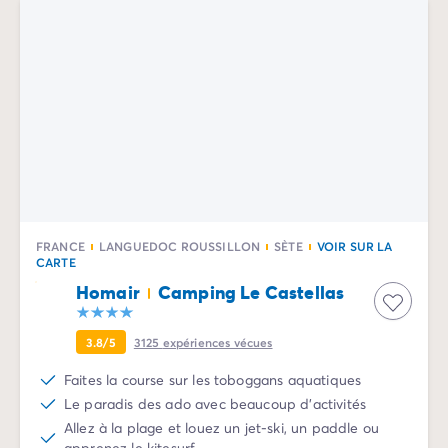
Camping La Palmyre
Camping Royan
Camping Provence-Alpes-Côte d'Azur
Camping Alpes-de-Haute-Provence
Camping Alpes-Maritimes
Camping Cannes
Camping Nice
Camping Bouches du Rhône
Camping Cassis
Camping Marseille
FRANCE
LANGUEDOC ROUSSILLON
SÈTE
VOIR SUR LA
Camping Var
CARTE
Camping Fréjus
Homair
Camping Le Castellas
Camping Hyères les Palmiers
Camping Lavandou
3.8/5
3125
expériences vécues
Camping Port Grimaud
Camping Saint-Raphaël
Faites la course sur les toboggans aquatiques
Camping Saint-Tropez
Le paradis des ado avec beaucoup d'activités
Camping Vaucluse
Allez à la plage et louez un jet-ski, un paddle ou
Camping Avignon
apprenez le kitesurf