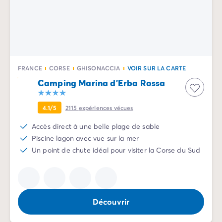
Camping Vénétie
Camping Venise
Camping Croatie
Camping Dalmatie
Camping Istrie
Camping Kvarner
FRANCE
CORSE
GHISONACCIA
VOIR SUR LA CARTE
Camping Portugal
Camping Marina d'Erba Rossa
Camping Algarve
Camping Centre Portugal
4.1/5
2115
expériences vécues
Camping Lisbonne
Camping Nord Portugal
Accès direct à une belle plage de sable
Autres destinations
Piscine lagon avec vue sur la mer
Camping Pays-Bas
Un point de chute idéal pour visiter la Corse du Sud
Camping Allemagne
Camping Suisse
Camping Autriche
Camping Styrie
Découvrir
Camping Luxembourg
Camping Belgique