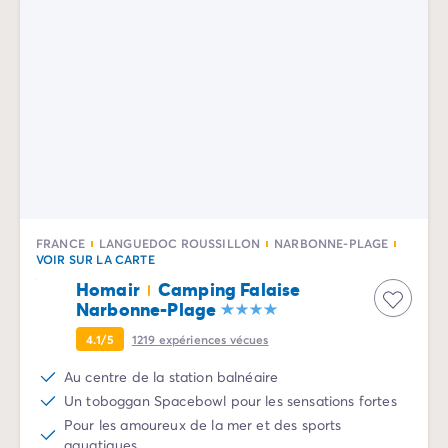
Avant de partir
Les modes de paiement
Paiement en plusieurs fois
L'assurance annulation
Acheter un mobil-home
FRANCE
LANGUEDOC ROUSSILLON
NARBONNE-PLAGE
VOIR SUR LA CARTE
Homair
Camping Falaise
Narbonne-Plage
4.1/5
1219
expériences vécues
Au centre de la station balnéaire
Un toboggan Spacebowl pour les sensations fortes
Pour les amoureux de la mer et des sports
aquatiques