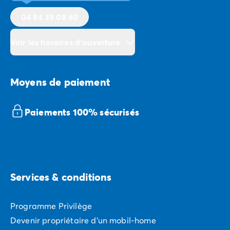
souvenirs.
04 84 39 08 60
Dans nos campings-villages en Méditerranée,
l'émerveillement est au rendez-vous à chaque instant.
Voir les horaires d'ouverture
Vivez des vacances inoubliables sous le soleil éclatant
du sud !
Moyens de paiement
Paiements 100% sécurisés
Services & conditions
Programme Privilège
Devenir propriétaire d'un mobil-home