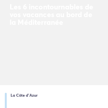
Les 6 incontournables de
vos vacances au bord de
la Méditerranée
La Côte d'Azur