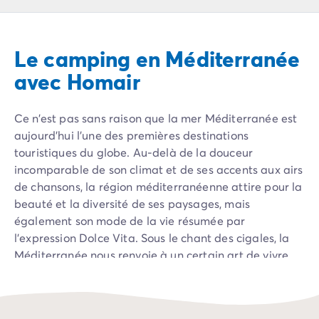
Camping Pyrénées Atlantiques
Camping Biarritz
Camping Bidart
Le camping en Méditerranée
Camping Hendaye
Camping Bretagne
avec Homair
Camping Côtes d'Armor
Camping Finistère
Ce n’est pas sans raison que la mer Méditerranée est
Camping Ille-et-Vilaine
aujourd’hui l'une des premières destinations
Camping Saint-Malo
touristiques du globe. Au-delà de la douceur
Camping Morbihan
incomparable de son climat et de ses accents aux airs
Camping Vannes
de chansons, la région méditerranéenne attire pour la
Camping Centre-Val de Loire
beauté et la diversité de ses paysages, mais
Camping Indre-et-Loire
également son mode de la vie résumée par
Camping Chenonceau
l'expression Dolce Vita. Sous le chant des cigales, la
Camping Champagne-Ardenne
Méditerranée nous renvoie à un certain art de vivre,
Camping Ardennes
qui se résume à nos envies de déguster un bon verre
Camping Corse
de rosé ou à prolonger d’interminables parties de
Camping Corse-du-Sud
pétanques. Des Pyrénées aux Alpes,
le littoral
Camping Bonifacio