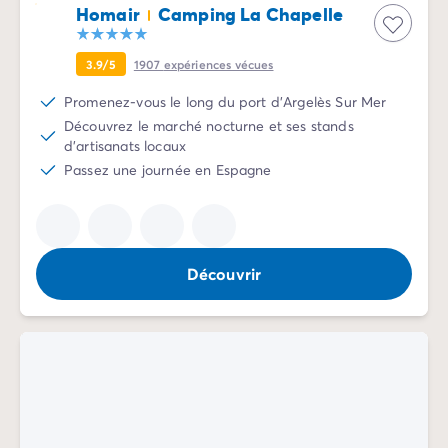
Camping Communauté Valencienne
Homair
Camping La Chapelle
Camping Costa Blanca
Camping Alicante
3.9/5
1907
expériences vécues
Camping Benidorm
Camping Costa del Azahar
Promenez-vous le long du port d'Argelès Sur Mer
Camping Valence
Découvrez le marché nocturne et ses stands
Camping Italie
d'artisanats locaux
Camping Abruzzes
Passez une journée en Espagne
Camping Emilie Romagne
Camping Latium
Camping Rome
Camping Lombardie
Découvrir
Camping Lac de Garde
Camping Lac Majeur
Camping Pouilles
Camping Sardaigne
Camping Toscane
Camping Florence
Camping Trentin-Haut-Adige