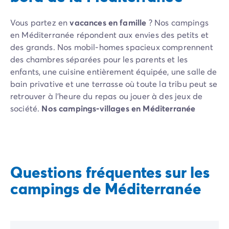
Vous partez en
vacances en famille
? Nos campings
en Méditerranée répondent aux envies des petits et
des grands. Nos mobil-homes spacieux comprennent
des chambres séparées pour les parents et les
enfants, une cuisine entièrement équipée, une salle de
bain privative et une terrasse où toute la tribu peut se
retrouver à l’heure du repas ou jouer à des jeux de
société.
Nos campings-villages en Méditerranée
offrent un cadre idyllique pour des moments
privilégiés qui rassemblent toutes les générations. Les
piscines et les parcs aquatiques garantissent des
heures de baignade, tandis que les installations
Questions fréquentes sur les
sportives et les animations pour les jeunes vacanciers
assurent des journées bien remplies.
campings de Méditerranée
Pour les couples
en quête d'intimité, de loisirs et de
romantisme, certains campings en Méditerranée
proposent des hébergements premium, des mobil-