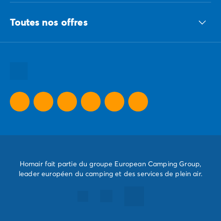
Le groupe ECG
Toutes nos offres
Nous recrutons
Nos engagements responsables
Toutes nos destinations
Toutes nos thématiques
Toutes nos promos camping
Camping Dernière Minute
Homair fait partie du groupe European Camping Group,
leader européen du camping et des services de plein air.