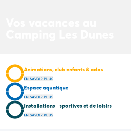
Camping Normandie
Camping Basse-Normandie
Camping Calvados
Vos vacances au
Camping Manche
Camping Haute-Normandie
Camping Les Dunes
Camping Pays de la Loire
Camping Loire-Atlantique
Camping Guerande
Camping Le-Croisic
Camping Pornic
Animations, club enfants & ados
Camping Vendée
Camping La-Tranche-sur-Mer
EN SAVOIR PLUS
Camping Les Sables d'Olonne
Espace aquatique
Camping Saint-Gilles-Croix-de-Vie
EN SAVOIR PLUS
Camping Saint-Hilaire-De-Riez
Installations sportives et de loisirs
Camping Saint-Jean-De-Monts
Camping Poitou-Charentes
EN SAVOIR PLUS
Camping Charente-Maritime
Camping Fouras