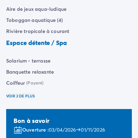
Camping Porquerolles
Aire de jeux aqua-ludique
Camping Sud de la France
Offres promotionnelles
Toboggan aquatique (4)
Offres du moment
/promotions
Rivière tropicale à courant
Avantages & bons plans
Parrainer un ami
Espace détente / Spa
Programme de fidélité
Offrir un coffret cadeau Homair
Solarium - terrasse
Nos nouveautés 2026
Week-ends à thème
Banquette relaxante
Promos d'été
Coiffeur
(Payant)
Dernière minute été
Nos locations
VOIR 2 DE PLUS
Nos gammes de mobil-homes
/hebergements
Mobil-homes Ultimate
/ultimate
Mobil-homes Premium
/camping-mobil-home-premium
Bon à savoir
Hébergements insolites
/hebergements-specifiques
Emplacements de camping
/emplacement-camping
Ouverture :
03/04/2026
01/11/2026
Mobil-homes PMR
/mobil-homes-pmr