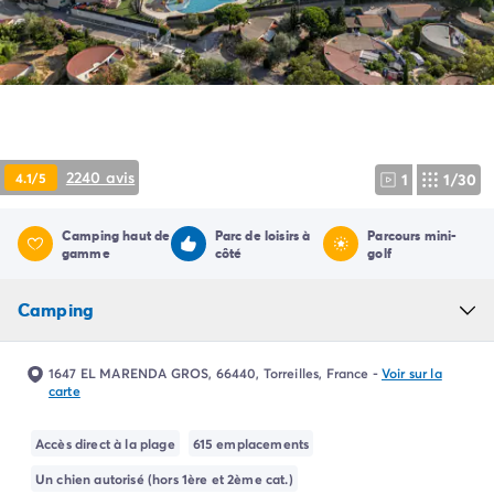
Camping Pyrénées Atlantiques
Camping Biarritz
Camping Bidart
Camping Hendaye
Camping Bretagne
Camping Côtes d'Armor
Camping Finistère
2240 avis
4.1/5
1
1/30
Camping Ille-et-Vilaine
Camping Saint-Malo
Camping haut de
Parc de loisirs à
Parcours mini-
Camping Morbihan
gamme
côté
golf
Camping Vannes
Camping Centre-Val de Loire
Camping
Camping Indre-et-Loire
Camping Chenonceau
Camping Champagne-Ardenne
1647 EL MARENDA GROS, 66440, Torreilles, France
-
Voir sur la
carte
Camping Ardennes
Camping Corse
Accès direct à la plage
615 emplacements
Camping Corse-du-Sud
Camping Bonifacio
Un chien autorisé (hors 1ère et 2ème cat.)