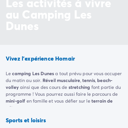
Les activités à vivre
Avant de partir
Les modes de paiement
au Camping Les
Paiement en plusieurs fois
Dunes
L'assurance annulation
Acheter un mobil-home
Vivez l'expérience Homair
Le
camping Les Dunes
a tout prévu pour vous occuper
du matin au soir.
Réveil musculaire
,
tennis
,
beach-
volley
ainsi que des cours de
stretching
font partie du
programme ! Vous pourrez aussi faire le parcours de
mini-golf
en famille et vous défier sur le
terrain de
pétanque
.
Padel
tennis
Tennis
Pour divertir petits et grands, une
salle de jeux
est
Sports et loisirs
Inclus
Inclus
également à disposition. Vous allez adorer le billard