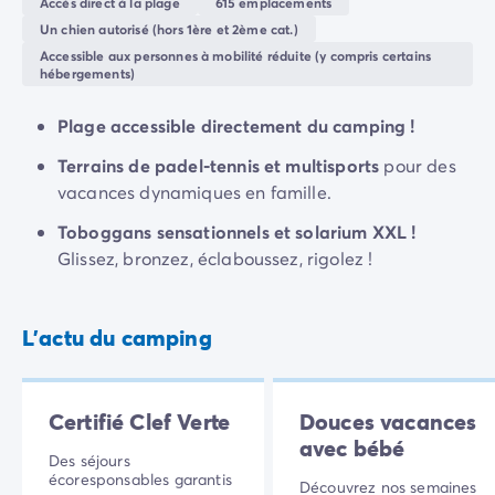
Accès direct à la plage
615 emplacements
Camping Rhône-Alpes
activités
tout au long de vos vacances : tennis, mini-
Un chien autorisé (hors 1ère et 2ème cat.)
Camping Ardèche
golf et pétanque permettront à toute la famille de se
Accessible aux personnes à mobilité réduite (y compris certains
Camping Vallon-Pont-d'Arc
hébergements)
dépenser sans compter. Le soir, le camping s'animera
Camping Drôme
pour vous faire profiter de l'
ambiance estivale
dans la
Plage accessible directement du camping !
Camping Haute-Savoie
bonne humeur.
Camping Annecy
Terrains de padel-tennis et multisports
pour des
Le camping propose une grande variété de
services
Camping Isère
vacances dynamiques en famille.
de restauration
et d'équipements pratiques pour que
Camping Savoie
vous ne manquiez de rien. Quel que soit votre budget,
Toboggans sensationnels et solarium XXL !
Camping Espagne
nos
locations de vacances
vous apporteront calme et
Glissez, bronzez, éclaboussez, rigolez !
Camping Cantabria
sérénité, pour vous permettre de profiter pleinement
Camping Santander
de votre séjour.
Camping Catalogne
L'actu du camping
Camping Costa Brava
Camping Barcelone
Camping Escala
Camping Palamos
Certifié Clef Verte
Douces vacances
Camping Tossa de Mar
avec bébé
Des séjours
Camping Costa Dorada
écoresponsables garantis
Découvrez nos semaines