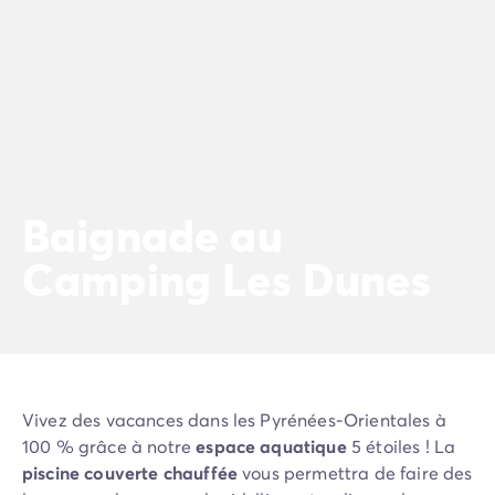
Camping Vénétie
Camping Venise
Camping Croatie
Camping Dalmatie
Camping Istrie
Camping Kvarner
Camping Portugal
Camping Algarve
Baignade au
Camping Centre Portugal
Camping Lisbonne
Camping Les Dunes
Camping Nord Portugal
Autres destinations
Camping Pays-Bas
Camping Allemagne
Camping Suisse
Camping Autriche
Vivez des vacances dans les Pyrénées-Orientales à
Camping Styrie
100 % grâce à notre
espace aquatique
5 étoiles ! La
Camping Luxembourg
piscine couverte chauffée
vous permettra de faire des
Camping Belgique