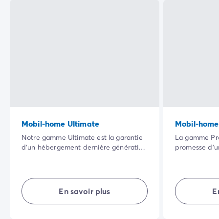
Mobil-home Ultimate
Mobil-home
Notre gamme Ultimate est la garantie
La gamme Pre
d’un hébergement dernière génération
promesse d’
et parfaitement agencé pour des
auquel nous a
vacances en toute sérénité. Profitez de
et avantages p
ses équipements haut de gamme et
destination), 
des services hôteliers inclus : linge de
ménage inclu
En savoir plus
E
lit, serviettes de toilette et ménage de
confort.
fin de séjour.
Une nouvelle expérience en camping