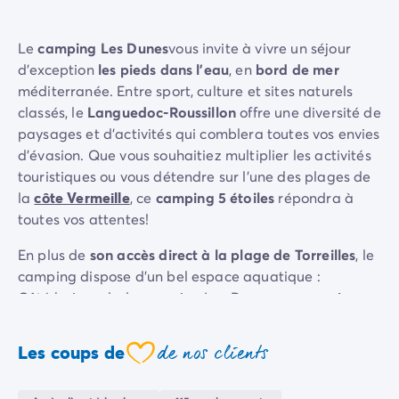
Camping La Palmyre
Camping Royan
Le
camping Les Dunes
vous invite à vivre un séjour
Camping Provence-Alpes-Côte d'Azur
d'exception
les pieds dans l'eau
, en
bord de mer
Camping Alpes-de-Haute-Provence
méditerranée. Entre sport, culture et sites naturels
Camping Alpes-Maritimes
classés, le
Languedoc-Roussillon
offre une diversité de
Camping Cannes
paysages et d'activités qui comblera toutes vos envies
Camping Nice
d'évasion. Que vous souhaitiez multiplier les activités
Camping Bouches du Rhône
touristiques ou vous détendre sur l'une des plages de
Camping Cassis
la
côte Vermeille
, ce
camping 5 étoiles
répondra à
Camping Marseille
toutes vos attentes!
Camping Var
Camping Fréjus
En plus de
son accès direct à la plage de Torreilles
, le
Camping Hyères les Palmiers
camping dispose d'un bel espace aquatique :
Camping Lavandou
Côté baignade, le camping Les Dunes propose
4
Camping Port Grimaud
toboggans aquatiques
pour s'éclabousser et glisser à
Camping Saint-Raphaël
toute allure, un solarium pour se détendre et
2
de nos clients
Les coups de
Camping Saint-Tropez
coeur
pataugeoires ludiques
pour découvrir l'eau!
Camping Vaucluse
Camping Avignon
Vous pourrez également participer à de nombreuses