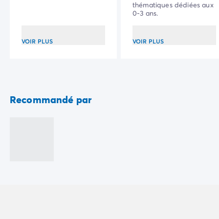
Camping Communauté Valencienne
thématiques dédiées aux
Camping Costa Blanca
0-3 ans.
Camping Alicante
Camping Benidorm
VOIR PLUS
VOIR PLUS
Camping Costa del Azahar
Camping Valence
Camping Italie
Camping Abruzzes
Camping Emilie Romagne
Recommandé par
Camping Latium
Camping Rome
Camping Lombardie
Camping Lac de Garde
Camping Lac Majeur
Camping Pouilles
Camping Sardaigne
Camping Toscane
Camping Florence
Camping Trentin-Haut-Adige