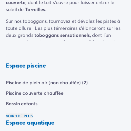
Camping pour bébé et jeunes enfants
couverte
, dont le toit s'ouvre pour laisser entrer le
Camping près des villes mythiques
soleil de
Torreilles
.
Campings avec piscine chauffée
Sur nos toboggans, tournoyez et dévalez les pistes à
Campings avec piscine couverte
toute allure ! Les plus téméraires s'élanceront sur les
Par destination
deux grands
toboggans sensationnels
, dont l'un
Camping Atlantique
contient deux pistes pour des courses folles. Les plus
Camping Camargue
sages préfèreront probablement les deux plus petits
Camping Château de la Loire
toboggans, dont l'un dispose de trois pistes !
Camping Côte d'Azur
Camping Dune du Pilat
Espace piscine
Besoin de souffler ? Offrez-vous un massage pour un
Camping Golfe du Morbihan
moment de relaxation pendant que vos petits bouts
Camping Gorges du Verdon
s'éclaboussent dans l'immense
aire de jeux
Piscine de plein air (non chauffée) (2)
Camping Ile d'Oléron
aqualudique
avec toboggans.
Camping Ile de Ré
Piscine couverte chauffée
Camping Luberon
Bassin enfants
Camping Méditerranée
Camping Mont Saint Michel
VOIR 1 DE PLUS
Camping Pays Basque
Espace aquatique
Camping Périgord