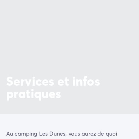
les stalactites, les stalagmites et autres merveilles
géologiques !
Profitez de votre séjour pour déguster les produits du
terroir roussillonnais ! Toute l'année, flânez au marché
hebdomadaire en matinée le week-end à la plage des
Saintes-Maries-de-la-Mer
. De fin juin à mi-septembre,
découvrez le marché nocturne en fin de semaine. En
juillet-août, explorez le marché local en matinée tous
les jours sauf le lundi à
Canet-en-Roussillon
. Sans
oublier, son marché nocturne qui a lieu tous les soirs.
Services et infos
Et en moins d'une heure en voiture, vous serez en
pratiques
Espagne
, franchissez la frontière pour une escapade
dépaysante, gourmande ou culturelle.
Au camping Les Dunes, vous aurez de quoi