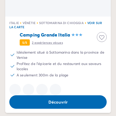
Camping pour bébé et jeunes enfants
Camping près des villes mythiques
Campings avec piscine chauffée
Campings avec piscine couverte
ITALIE
VÉNÉTIE
SOTTOMARINA DI CHIOGGIA
VOIR SUR
Par destination
LA CARTE
Camping Atlantique
Camping Grande Italia
Camping Camargue
5/5
2
expériences vécues
Camping Château de la Loire
Camping Côte d'Azur
Idéalement situé à Sottomarina dans la province de
Camping Dune du Pilat
Venise
Camping Golfe du Morbihan
Profitez de l'épicerie et du restaurant aux saveurs
Camping Gorges du Verdon
locales
Camping Ile d'Oléron
A seulement 300m de la plage
Camping Ile de Ré
Camping Luberon
Camping Méditerranée
Camping Mont Saint Michel
Découvrir
Camping Pays Basque
Camping Périgord