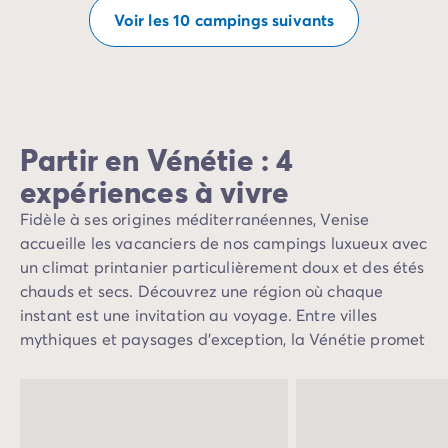
Voir les 10 campings suivants
Partir en Vénétie : 4
expériences à vivre
Fidèle à ses origines méditerranéennes, Venise
accueille les vacanciers de nos campings luxueux avec
un climat printanier particulièrement doux et des étés
chauds et secs. Découvrez une région où chaque
instant est une invitation au voyage. Entre villes
mythiques et paysages d’exception, la Vénétie promet
des expériences uniques : flâner le long des canaux,
explorer des montagnes majestueuses ou savourer
une gastronomie raffinée. Que vous soyez amateur de
culture, de nature ou d’évasion, la Vénétie éveille tous