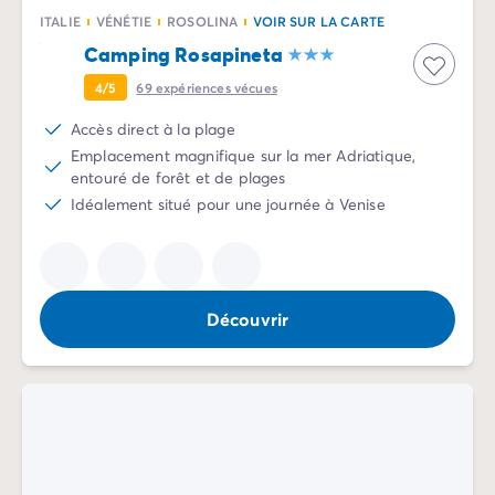
Avant de partir
ITALIE
VÉNÉTIE
ROSOLINA
VOIR SUR LA CARTE
Les modes de paiement
Camping Rosapineta
Paiement en plusieurs fois
L'assurance annulation
4/5
69
expériences vécues
Acheter un mobil-home
Accès direct à la plage
Emplacement magnifique sur la mer Adriatique,
entouré de forêt et de plages
Idéalement situé pour une journée à Venise
Découvrir