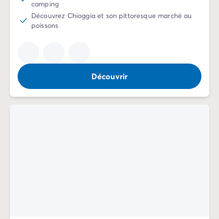
camping
Mobil-homes pour les grandes familles
/mobil-homes-fam
Découvrez Chioggia et son pittoresque marché au
Mobil-homes by Roan
/locations-by-roan
poissons
Tentes lodges
/tente-safari-hebergement-atypique
L'esprit Homair
Vivez l'expérience
Qui est Homair ?
Découvrir
L'expérience Homair
Suivez-nous sur les réseaux
Le catalogue Homair
Meilleur E-commerçant 2026
Homair en vidéo
Les nouveautés 2026
Soirée DJ NRJ
Nos engagements RSE
Services et infos pratiques
Des correspondants à votre écoute
Des services à la carte
Nos formules de restauration