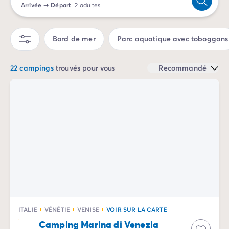
Arrivée
➞
Départ
2 adultes
Camping Sète
Camping Valras-Plage
Camping Vendres-Plage
Bord de mer
Parc aquatique avec toboggans
Camping Vias-Plage
Camping Pyrénées-Orientales
22 campings
trouvés pour vous
Recommandé
Camping Argelès-sur-Mer
Camping Canet-en-Roussillon
Camping Collioure
Camping Le Barcarès
Camping Limousin
Camping Corrèze
Camping Midi-Pyrénées
Camping Aveyron
Camping Millau
Camping Gers
Camping Lot
Camping Lot-et-Garonne
ITALIE
VÉNÉTIE
VENISE
VOIR SUR LA CARTE
Camping Tarn
Camping Marina di Venezia