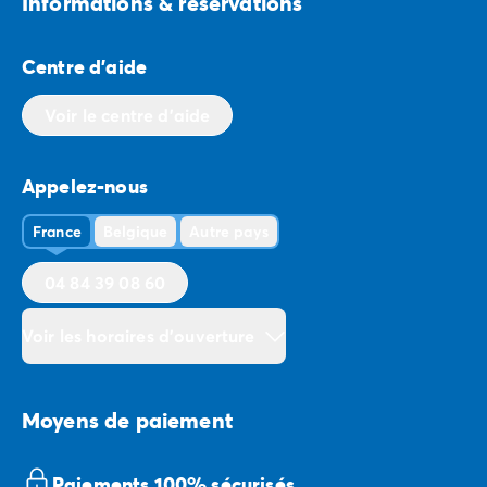
Informations & réservations
Centre d'aide
Voir le centre d'aide
Appelez-nous
France
Belgique
Autre pays
04 84 39 08 60
Voir les horaires d'ouverture
Moyens de paiement
Paiements 100% sécurisés