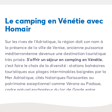
Camping Pyrénées Atlantiques
Camping Biarritz
Camping Bidart
Le camping en Vénétie avec
Camping Hendaye
Camping Bretagne
Homair
Camping Côtes d'Armor
Camping Finistère
Sur les rives de l’Adriatique, la région doit son nom à
Camping Ille-et-Vilaine
la présence de la ville de Venise, ancienne puissance
Camping Saint-Malo
méditerranéenne devenue une destination touristique
Camping Morbihan
très prisée.
S’offrir un séjour en camping en Vénétie
,
Camping Vannes
c’est faire le choix de la diversité : stations balnéaires
Camping Centre-Val de Loire
touristiques aux plages interminables baignées par la
Camping Indre-et-Loire
Mer Adriatique, cités historiques florissantes au
Camping Chenonceau
patrimoine exceptionnel comme Vérone ou Padoue,
Camping Champagne-Ardenne
cadre naturel enchanteur du lac de Garde entre
Camping Ardennes
collines, forêts et châteaux… Cette destination
Camping Corse
familiale par excellence vous offre le meilleur de
Camping Corse-du-Sud
l’Italie du Nord et quelques-uns de ses trésors
Camping Bonifacio