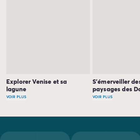
les sens et laisse des souvenirs impérissables.
Explorer Venise et sa
S'émerveiller de
lagune
paysages des D
VOIR PLUS
VOIR PLUS
La lagune compose un écrin idéal pour protéger le joyau
La nature est très p
Si
votre camping en Vénétie
se situe non loin de Venise, 