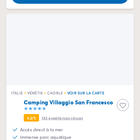
Camping Communauté Valencienne
Camping Costa Blanca
Camping Alicante
Camping Benidorm
Camping Costa del Azahar
Camping Valence
Camping Italie
Camping Abruzzes
Camping Emilie Romagne
Camping Latium
Camping Rome
Camping Lombardie
Camping Lac de Garde
ITALIE
VÉNÉTIE
CAORLE
VOIR SUR LA CARTE
Camping Lac Majeur
Camping Villaggio San Francesco
Camping Pouilles
Camping Sardaigne
4.2/5
143
expériences vécues
Camping Toscane
Camping Florence
Accès direct à la mer
Camping Trentin-Haut-Adige
Immense parc aquatique