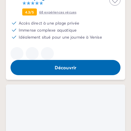
Camping Normandie
Camping Basse-Normandie
4.3/5
68
expériences vécues
Camping Calvados
Camping Manche
Accès direct à une plage privée
Camping Haute-Normandie
Immense complexe aquatique
Camping Pays de la Loire
Idéalement situé pour une journée à Venise
Camping Loire-Atlantique
Camping Guerande
Camping Le-Croisic
Camping Pornic
Découvrir
Camping Vendée
Camping La-Tranche-sur-Mer
Camping Les Sables d'Olonne
Camping Saint-Gilles-Croix-de-Vie
Camping Saint-Hilaire-De-Riez
Camping Saint-Jean-De-Monts
Camping Poitou-Charentes
Camping Charente-Maritime
Camping Fouras