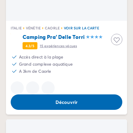
Camping La Palmyre
Camping Royan
Camping Provence-Alpes-Côte d'Azur
Camping Alpes-de-Haute-Provence
ITALIE
VÉNÉTIE
CAORLE
VOIR SUR LA CARTE
Camping Alpes-Maritimes
Camping Pra' Delle Torri
Camping Cannes
Camping Nice
4.3/5
15
expériences vécues
Camping Bouches du Rhône
Accès direct à la plage
Camping Cassis
Grand complexe aquatique
Camping Marseille
A 3km de Caorle
Camping Var
Camping Fréjus
Camping Hyères les Palmiers
Camping Lavandou
Découvrir
Camping Port Grimaud
Camping Saint-Raphaël
Camping Saint-Tropez
Camping Vaucluse
Camping Avignon