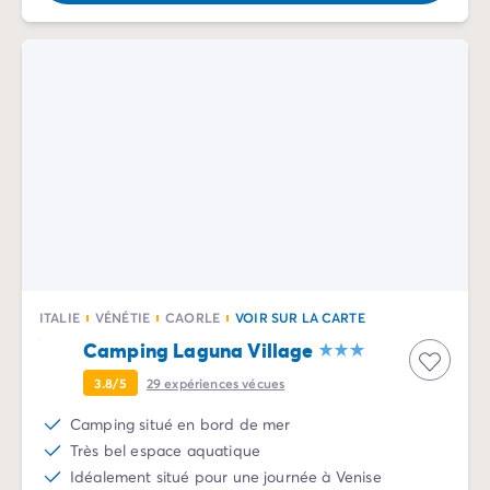
Camping La Palmyre
Camping Royan
Camping Provence-Alpes-Côte d'Azur
Camping Alpes-de-Haute-Provence
Camping Alpes-Maritimes
Camping Cannes
Camping Nice
Camping Bouches du Rhône
Camping Cassis
Camping Marseille
Camping Var
Camping Fréjus
ITALIE
VÉNÉTIE
CAORLE
VOIR SUR LA CARTE
Camping Hyères les Palmiers
Camping Laguna Village
Camping Lavandou
Camping Port Grimaud
3.8/5
29
expériences vécues
Camping Saint-Raphaël
Camping situé en bord de mer
Camping Saint-Tropez
Très bel espace aquatique
Camping Vaucluse
Idéalement situé pour une journée à Venise
Camping Avignon