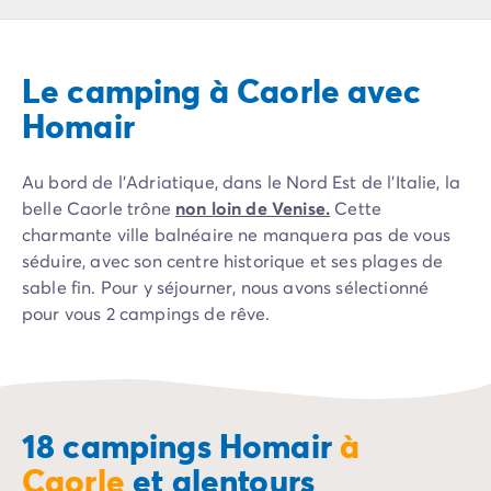
Camping Pyrénées Atlantiques
Camping Biarritz
Camping Bidart
Le camping à Caorle avec
Camping Hendaye
Camping Bretagne
Homair
Camping Côtes d'Armor
Camping Finistère
Au bord de l’Adriatique, dans le Nord Est de l’Italie, la
Camping Ille-et-Vilaine
belle Caorle trône
non loin de Venise.
Cette
Camping Saint-Malo
charmante ville balnéaire ne manquera pas de vous
Camping Morbihan
séduire, avec son centre historique et ses plages de
Camping Vannes
sable fin. Pour y séjourner, nous avons sélectionné
Camping Centre-Val de Loire
pour vous 2 campings de rêve.
Camping Indre-et-Loire
Camping Chenonceau
Camping Champagne-Ardenne
Camping Ardennes
Camping Corse
18 campings Homair
à
Camping Corse-du-Sud
Caorle
et alentours
Camping Bonifacio