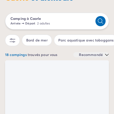
Camping Porto Vecchio
Camping Haute-Corse
Camping Bastia
Camping à Caorle
Camping Hauts-de-France
Arrivée
➞
Départ
2 adultes
Camping Nord-Pas-de-Calais
Camping Picardie
Camping Ile-de-France
Bord de mer
Parc aquatique avec toboggans
Camping Paris
Camping Languedoc-Roussillon
18 campings
trouvés pour vous
Recommandé
Camping Aude
Camping Carcassonne
Camping Narbonne
Camping Gard
Camping Grau-du-Roi
Camping Hérault
Camping Cap D'Agde
Camping La Grande Motte
Camping Marseillan-Plage
Camping Palavas-les-Flots