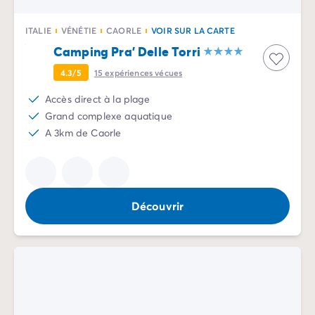
Camping Sète
Camping Valras-Plage
ITALIE
VÉNÉTIE
CAORLE
VOIR SUR LA CARTE
Camping Vendres-Plage
Camping Pra' Delle Torri
Camping Vias-Plage
4.3/5
15
expériences vécues
Camping Pyrénées-Orientales
Camping Argelès-sur-Mer
Accès direct à la plage
Camping Canet-en-Roussillon
Grand complexe aquatique
Camping Collioure
A 3km de Caorle
Camping Le Barcarès
Camping Limousin
Camping Corrèze
Camping Midi-Pyrénées
Découvrir
Camping Aveyron
Camping Millau
Camping Gers
Camping Lot
Camping Lot-et-Garonne
Camping Tarn