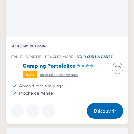
Camping Vénétie
Camping Venise
Camping Croatie
Camping Dalmatie
Camping Istrie
Camping Kvarner
Camping Portugal
À 10.6 km de Caorle
Camping Algarve
ITALIE
VÉNÉTIE
ERACLEA MARE
VOIR SUR LA CARTE
Camping Centre Portugal
Camping Portofelice
Camping Lisbonne
Camping Nord Portugal
4.2/5
66
expériences vécues
Autres destinations
Accès direct à la plage
Camping Pays-Bas
Proche de Venise
Camping Allemagne
Camping Suisse
Camping Autriche
Découvrir
Camping Styrie
Camping Luxembourg
Camping Belgique