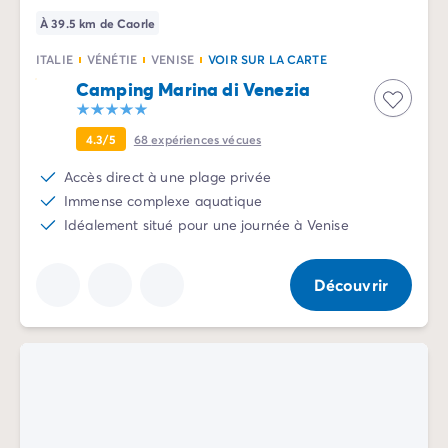
Camping Communauté Valencienne
À 39.5 km de Caorle
Camping Costa Blanca
Camping Alicante
ITALIE
VÉNÉTIE
VENISE
VOIR SUR LA CARTE
Camping Benidorm
Camping Marina di Venezia
Camping Costa del Azahar
Camping Valence
4.3/5
68
expériences vécues
Camping Italie
Camping Abruzzes
Accès direct à une plage privée
Camping Emilie Romagne
Immense complexe aquatique
Camping Latium
Idéalement situé pour une journée à Venise
Camping Rome
Camping Lombardie
Découvrir
Camping Lac de Garde
Camping Lac Majeur
Camping Pouilles
Camping Sardaigne
Camping Toscane
Camping Florence
Camping Trentin-Haut-Adige