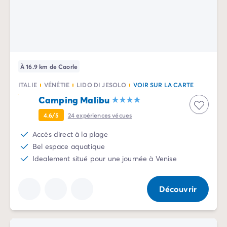
Avant de partir
Les modes de paiement
Paiement en plusieurs fois
L'assurance annulation
Acheter un mobil-home
À 16.9 km de Caorle
ITALIE
VÉNÉTIE
LIDO DI JESOLO
VOIR SUR LA CARTE
Camping Malibu
4.6/5
24
expériences vécues
Accès direct à la plage
Bel espace aquatique
Idealement situé pour une journée à Venise
Découvrir