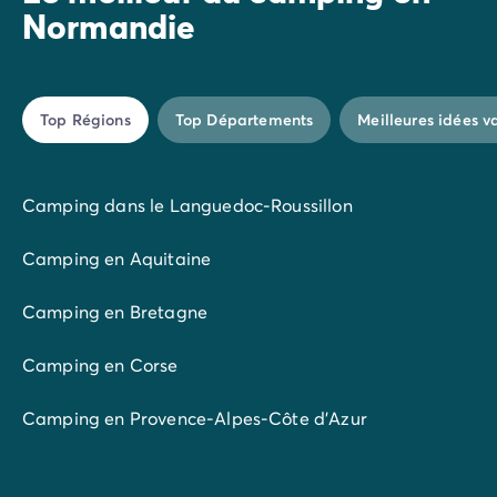
une localisation excentrée. Vous souhaitez économiser
Normandie
sur l'hébergement ? Nous vous invitons à privilégier le
type de mobil-home le plus économique, à réserver
vos vacances en camping en Normandie le plus tôt
possible et à choisir des dates en dehors des périodes
Top Régions
Top Départements
Meilleures idées 
d'affluence maximale.
Camping dans le Languedoc-Roussillon
Camping en Aquitaine
Camping en Bretagne
Camping en Corse
Camping en Provence-Alpes-Côte d'Azur