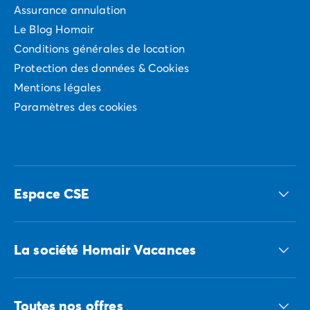
Assurance annulation
Le Blog Homair
Conditions générales de location
Protection des données & Cookies
Mentions légales
Paramètres des cookies
Espace CSE
Accédez à nos offres CSE
La société Homair Vacances
Le groupe ECG
Toutes nos offres
Nous recrutons