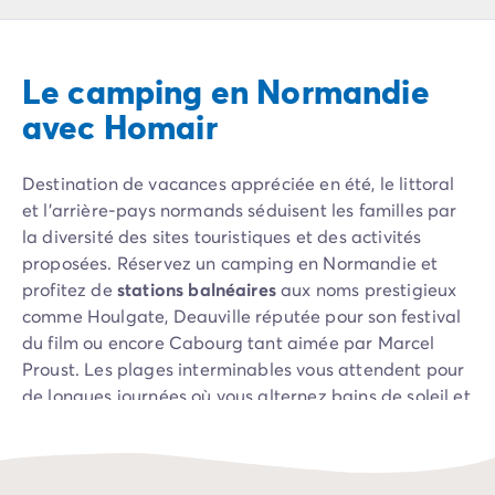
Camping Pyrénées Atlantiques
Camping Biarritz
Camping Bidart
Le camping en Normandie
Camping Hendaye
Camping Bretagne
avec Homair
Camping Côtes d'Armor
Camping Finistère
Destination de vacances appréciée en été, le littoral
Camping Ille-et-Vilaine
et l'arrière-pays normands séduisent les familles par
Camping Saint-Malo
la diversité des sites touristiques et des activités
Camping Morbihan
proposées. Réservez un camping en Normandie et
Camping Vannes
profitez de
stations balnéaires
aux noms prestigieux
Camping Centre-Val de Loire
comme Houlgate, Deauville réputée pour son festival
Camping Indre-et-Loire
du film ou encore Cabourg tant aimée par Marcel
Camping Chenonceau
Proust. Les plages interminables vous attendent pour
Camping Champagne-Ardenne
de longues journées où vous alternez bains de soleil et
Camping Ardennes
plongeons dans les vagues. La nature est
Camping Corse
omniprésente et vous apprécierez l'arrière-pays et ses
Camping Corse-du-Sud
villages nichés dans le bocage.
Un séjour en camping
Camping Bonifacio