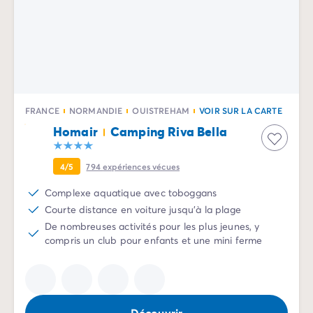
Camping La Palmyre
Camping Royan
Camping Provence-Alpes-Côte d'Azur
Camping Alpes-de-Haute-Provence
Camping Alpes-Maritimes
Camping Cannes
Camping Nice
FRANCE
NORMANDIE
OUISTREHAM
VOIR SUR LA CARTE
Camping Bouches du Rhône
Homair
Camping Riva Bella
Camping Cassis
Camping Marseille
4/5
794
expériences vécues
Camping Var
Camping Fréjus
Complexe aquatique avec toboggans
Camping Hyères les Palmiers
Courte distance en voiture jusqu'à la plage
Camping Lavandou
De nombreuses activités pour les plus jeunes, y
compris un club pour enfants et une mini ferme
Camping Port Grimaud
Camping Saint-Raphaël
Camping Saint-Tropez
Camping Vaucluse
Camping Avignon
Découvrir