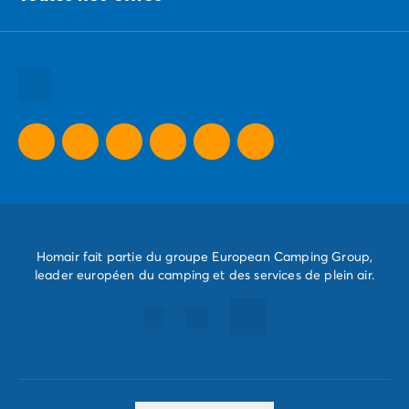
Nos engagements responsables
Toutes nos destinations
Toutes nos thématiques
Toutes nos promos camping
Camping Dernière Minute
Homair fait partie du groupe European Camping Group,
leader européen du camping et des services de plein air.