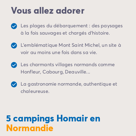
en Normandie
est aussi l'occasion de découvrir un
Camping Porto Vecchio
Vous allez adorer
patrimoine culturel et historique particulièrement
Camping Haute-Corse
riche : millénaire, comme avec le Mont-Saint-Michel,
Camping Bastia
plus récent et tragique avec la découverte des plages
Camping Hauts-de-France
Les plages du débarquement : des paysages
du débarquement.
Camping Nord-Pas-de-Calais
à la fois sauvages et chargés d'histoire.
Camping Picardie
L'emblématique Mont Saint Michel, un site à
Camping Ile-de-France
voir au moins une fois dans sa vie.
Camping Paris
Camping Languedoc-Roussillon
Les charmants villages normands comme
Camping Aude
Honfleur, Cabourg, Deauville...
Camping Carcassonne
Camping Narbonne
La gastronomie normande, authentique et
Camping Gard
chaleureuse.
Camping Grau-du-Roi
Camping Hérault
Camping Cap D'Agde
5 campings Homair en
Camping La Grande Motte
Normandie
Camping Marseillan-Plage
Camping Palavas-les-Flots