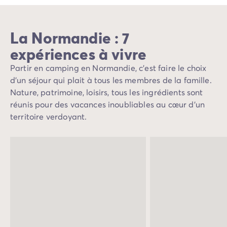
Mobil-homes pour les grandes familles
/mobil-homes-fam
Mobil-homes by Roan
/locations-by-roan
La Normandie : 7
Tentes lodges
/tente-safari-hebergement-atypique
L'esprit Homair
expériences à vivre
Vivez l'expérience
Partir en camping en Normandie, c'est faire le choix
Qui est Homair ?
d'un séjour qui plait à tous les membres de la famille.
L'expérience Homair
Nature, patrimoine, loisirs, tous les ingrédients sont
Suivez-nous sur les réseaux
réunis pour des vacances inoubliables au cœur d'un
Le catalogue Homair
territoire verdoyant.
Meilleur E-commerçant 2026
Homair en vidéo
Les nouveautés 2026
Soirée DJ NRJ
Nos engagements RSE
Services et infos pratiques
Des correspondants à votre écoute
Des services à la carte
Nos formules de restauration