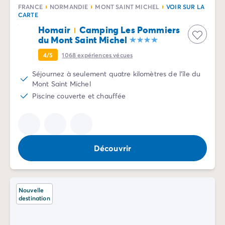
Camping Vénétie
FRANCE
NORMANDIE
MONT SAINT MICHEL
VOIR SUR LA
CARTE
Camping Venise
Homair
Camping Les Pommiers
Camping Croatie
du Mont Saint Michel
Camping Dalmatie
Camping Istrie
4/5
1068
expériences vécues
Camping Kvarner
Séjournez à seulement quatre kilomètres de l'île du
Camping Portugal
Mont Saint Michel
Camping Algarve
Piscine couverte et chauffée
Camping Centre Portugal
Camping Lisbonne
Camping Nord Portugal
Autres destinations
Découvrir
Camping Pays-Bas
Camping Allemagne
Camping Suisse
Camping Autriche
Nouvelle
Camping Styrie
destination
Camping Luxembourg
Camping Belgique