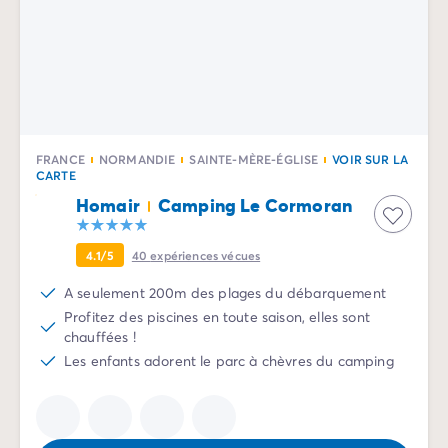
Camping Slovénie
Toutes nos thématiques
Par thématique
Camping 3 étoiles
Camping 4 étoiles
Camping 5 étoiles
FRANCE
NORMANDIE
SAINTE-MÈRE-ÉGLISE
VOIR SUR LA
Camping à la campagne
CARTE
Camping à la montagne
Homair
Camping Le Cormoran
Camping acceptant les chiens
Camping avec club enfants
4.1/5
40
expériences vécues
Camping avec clubs ados
Camping avec parc aquatique
A seulement 200m des plages du débarquement
Camping avec piscine
Profitez des piscines en toute saison, elles sont
Camping en bord de lac
chauffées !
Camping en bord de mer
Les enfants adorent le parc à chèvres du camping
Camping en bord de rivière
Camping en nature et découvertes
Camping et vélo en famille