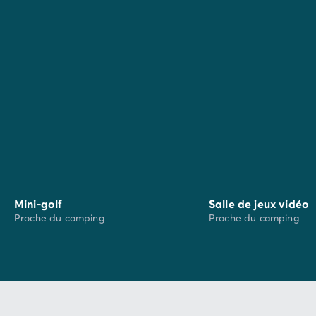
cinéma.
Le camping idéalement situé pour la visite des
Musées
et
plages du débarquement
. Ne manquez pas
le
Mémorial de Caen
ou le
Musée du Mur de
l'Atlantique
, ainsi que les célèbres plages
Omaha,
Juno, Gold et Utah Beach
, et laissez-vous imprégner
par ces lieux chargés d'histoire.
Mini-golf
Salle de jeux vidéo
Proche du camping
Proche du camping