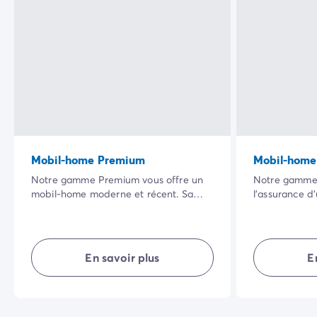
Mobil-home Premium
Mobil-home
Notre gamme Premium vous offre un
Notre gamme 
mobil-home moderne et récent. Sa
l’assurance d
vaste terrasse ombragée dans un
contemporain
cadre naturel privilégié ainsi que la
chacun possè
qualité de ses équipements intérieurs
« XL » vous ga
rendront vos vacances encore plus
grande que 
En savoir plus
E
agréables.
plus de place