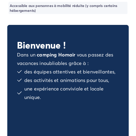
Camping Porto Vecchio
Accessible aux personnes à mobilité réduite (y compris certains
Camping Haute-Corse
hébergements)
Camping Bastia
Camping Hauts-de-France
Camping Nord-Pas-de-Calais
Camping Picardie
Bienvenue !
Camping Ile-de-France
Camping Paris
Dans un
camping Homair
vous passez des
Camping Languedoc-Roussillon
vacances inoubliables grâce à :
Camping Aude
des équipes attentives et bienveillantes,
Camping Carcassonne
des activités et animations pour tous,
Camping Narbonne
une expérience conviviale et locale
Camping Gard
unique.
Camping Grau-du-Roi
Camping Hérault
Camping Cap D'Agde
Camping La Grande Motte
Camping Marseillan-Plage
Camping Palavas-les-Flots