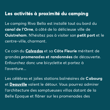
Les activités à proximité du camping
Le camping Riva Bella est installé tout au bord du
canal de l'Orne
, à côté de la délicieuse ville de
Ouistreham
. N'hésitez pas à visiter son
petit port
et le
centre-ville, charmant.
Ce coin du
Calvados
et sa
Côte Fleurie
méritent de
grandes
promenades et randonnées
de découverte.
Enfourchez donc une bicyclette et partez à
l'aventure...
Les célèbres et jolies stations balnéaires de
Cabourg
et
Deauville
valent le détour. Vous pourrez admirer
l'architecture des somptueuses villas datant de la
Belle Epoque et flâner sur les promenades des
fameuses plages agrémentées de jolies cabanes et de
parasols colorés, à l'image des plus grandes stars du