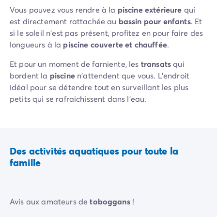
Camping Slovénie
Vous pouvez vous rendre à la
piscine extérieure
qui
Toutes nos thématiques
est directement rattachée au
bassin pour enfants
. Et
Par thématique
si le soleil n'est pas présent, profitez en pour faire des
Camping 3 étoiles
longueurs à la
piscine couverte et chauffée
.
Camping 4 étoiles
Et pour un moment de farniente, les
transats
qui
Camping 5 étoiles
bordent la
piscine
n'attendent que vous. L’endroit
Camping à la campagne
idéal pour se détendre tout en surveillant les plus
Camping à la montagne
petits qui se rafraichissent dans l’eau.
Camping acceptant les chiens
Camping avec club enfants
Camping avec clubs ados
Camping avec parc aquatique
Camping avec piscine
Des activités aquatiques pour toute la
Camping en bord de lac
famille
Camping en bord de mer
Camping en bord de rivière
Camping en nature et découvertes
Avis aux amateurs de
toboggans
!
Camping et vélo en famille