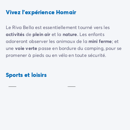
Avant de partir
Les modes de paiement
Vivez l'expérience Homair
Paiement en plusieurs fois
L'assurance annulation
Le Riva Bella est essentiellement tourné vers les
Acheter un mobil-home
activités
de
plein air
et la
nature
. Les enfants
adoreront observer les animaux de la
mini ferme
; et
une
voie verte
passe en bordure du camping, pour se
promener à pieds ou en vélo en toute sécurité.
Des
animations sportives
sont proposées sur place, et
Ping-
pong
Pétanque
les enfants peuvent profiter pleinement de leur propre
Sports et loisirs
Inclus
Inclus
aire de jeux
. Vous pouvez également pratiquer le
tennis de table
ou la
pétanque
.
À la tombée du jour, quelques
soirées à thème
sont
organisées en haute saison pour le plaisir des petits et
des grands.
Aire
de
Mini