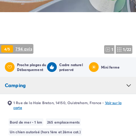
Camping Pyrénées Atlantiques
Camping Biarritz
Camping Bidart
Camping Hendaye
Camping Bretagne
Camping Côtes d'Armor
Camping Finistère
794 avis
4/5
1
1/22
Camping Ille-et-Vilaine
Camping Saint-Malo
Proche plages du
Cadre naturel
Camping Morbihan
Mini ferme
Débarquement
préservé
Camping Vannes
Camping Centre-Val de Loire
Camping
Camping Indre-et-Loire
Camping Chenonceau
Camping Champagne-Ardenne
1 Rue de la Haie Breton, 14150, Ouistreham, France
-
Voir sur la
carte
Camping Ardennes
Camping Corse
Bord de mer - 1 km
265 emplacements
Camping Corse-du-Sud
Camping Bonifacio
Un chien autorisé (hors 1ère et 2ème cat.)