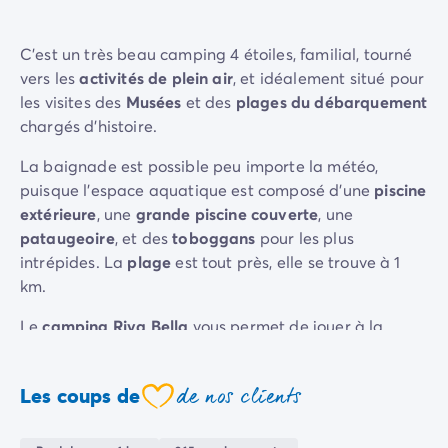
Camping La Palmyre
Camping Royan
C'est un très beau camping 4 étoiles, familial, tourné
Camping Provence-Alpes-Côte d'Azur
vers les
activités de plein air
,
et idéalement situé pour
Camping Alpes-de-Haute-Provence
les visites des
Musées
et des
plages du débarquement
Camping Alpes-Maritimes
chargés d'histoire.
Camping Cannes
Camping Nice
La baignade est possible peu importe la météo,
Camping Bouches du Rhône
puisque l'espace aquatique est composé d'une
piscine
Camping Cassis
extérieure
, une
grande piscine couverte
, une
Camping Marseille
pataugeoire
, et des
toboggans
pour les plus
Camping Var
intrépides. La
plage
est tout près, elle se trouve à 1
Camping Fréjus
km.
Camping Hyères les Palmiers
Camping Lavandou
Le
camping Riva Bella
vous permet de jouer à la
Camping Port Grimaud
pétanque ou au tennis de table, et met à disposition
Camping Saint-Raphaël
des enfants une
aire de jeux
. Vous y trouverez aussi de
de nos clients
Les coups de
Camping Saint-Tropez
nombreux
services de restauration
. Le lieu est très
coeur
Camping Vaucluse
agréable et l'ambiance conviviale.
Camping Avignon