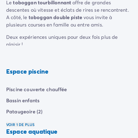
Camping pour bébé et jeunes enfants
Le
toboggan tourbillonnant
offre de grandes
Camping près des villes mythiques
descentes où vitesse et éclats de rires se rencontrent.
Campings avec piscine chauffée
A côté, le
toboggan double piste
vous invite à
Campings avec piscine couverte
plusieurs courses en famille ou entre amis.
Par destination
Deux expériences uniques pour deux fois plus de
Camping Atlantique
plaisir !
Camping Camargue
Camping Château de la Loire
Camping Côte d'Azur
Camping Dune du Pilat
Espace piscine
Camping Golfe du Morbihan
Camping Gorges du Verdon
Piscine couverte chauffée
Camping Ile d'Oléron
Camping Ile de Ré
Bassin enfants
Camping Luberon
Pataugeoire (2)
Camping Méditerranée
Camping Mont Saint Michel
VOIR 1 DE PLUS
Camping Pays Basque
Espace aquatique
Camping Périgord