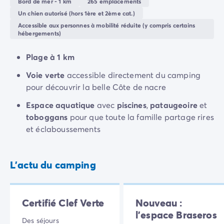
Bord de mer - 1 km
265 emplacements
Les environs immédiats proposent une gamme
Camping Rhône-Alpes
Un chien autorisé (hors 1ère et 2ème cat.)
complète d'activités sportives.
Camping Ardèche
Accessible aux personnes à mobilité réduite (y compris certains
Camping Vallon-Pont-d'Arc
hébergements)
Camping Drôme
Plage à 1 km
Camping Haute-Savoie
Camping Annecy
Voie verte
accessible directement du camping
Camping Isère
pour découvrir la belle Côte de nacre
Camping Savoie
Espace aquatique
avec
piscines
,
pataugeoire
et
Camping Espagne
toboggans
pour que toute la famille partage rires
Camping Cantabria
et éclaboussements
Camping Santander
Camping Catalogne
Camping Costa Brava
L'actu du camping
Camping Barcelone
Camping Escala
Camping Palamos
Camping Tossa de Mar
Certifié Clef Verte
Nouveau :
Camping Costa Dorada
l'espace Braseros
Des séjours