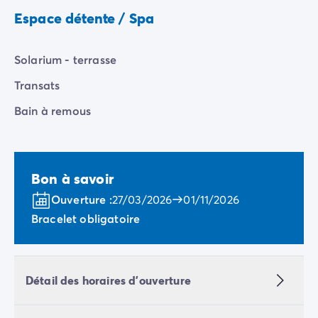
Camping Porquerolles
Espace détente / Spa
Camping Sud de la France
Offres promotionnelles
Offres du moment
/promotions
Solarium - terrasse
Avantages & bons plans
Transats
Parrainer un ami
Programme de fidélité
Bain à remous
Offrir un coffret cadeau Homair
Nos nouveautés 2026
Week-ends à thème
Bon à savoir
Promos d'été
Dernière minute été
Ouverture :
27/03/2026
01/11/2026
Nos locations
Bracelet obligatoire
Nos gammes de mobil-homes
/hebergements
Mobil-homes Ultimate
/ultimate
Mobil-homes Premium
/camping-mobil-home-premium
Hébergements insolites
/hebergements-specifiques
Détail des horaires d'ouverture
Emplacements de camping
/emplacement-camping
Mobil-homes PMR
/mobil-homes-pmr