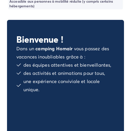
Accessible aux personnes à mobilité réduite (y compris certains
Camping Porto Vecchio
hébergements)
Camping Haute-Corse
Camping Bastia
Camping Hauts-de-France
Camping Nord-Pas-de-Calais
Bienvenue !
Camping Picardie
Camping Ile-de-France
Dans un
camping Homair
vous passez des
Camping Paris
vacances inoubliables grâce à :
Camping Languedoc-Roussillon
des équipes attentives et bienveillantes,
Camping Aude
des activités et animations pour tous,
Camping Carcassonne
Camping Narbonne
une expérience conviviale et locale
Camping Gard
unique.
Camping Grau-du-Roi
Camping Hérault
Camping Cap D'Agde
Camping La Grande Motte
Camping Marseillan-Plage
Camping Palavas-les-Flots