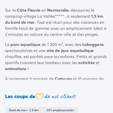
Camping La Palmyre
Camping Royan
Sur la
Côte Fleurie
en
Normandie
, découvrez le
Camping Provence-Alpes-Côte d'Azur
camping-village La Vallée***** , à seulement
1,5 km
Camping Alpes-de-Haute-Provence
du bord de mer
. Tout est réuni pour des vacances en
Camping Alpes-Maritimes
famille haut de gamme avec un emplacement idéal à
Camping Cannes
2 minutes en voiture du centre-ville et des plages.
Camping Nice
Le
parc aquatique
de 1 200 m², avec des
toboggans
Camping Bouches du Rhône
spectaculaires et une
aire de jeux aqualudique
Camping Cassis
chauffée, est parfait pour les enfants. Petits et grands
Camping Marseille
sportifs trouvent leur bonheur avec les
activités
et
Camping Var
animations
!
Camping Fréjus
Camping Hyères les Palmiers
À seulement 5 minutes de
Cabourg
et 15 minutes de
Camping Lavandou
Deauville
, le camping est également le point de
Camping Port Grimaud
départ idéal pour découvrir les richesses de la région.
Camping Saint-Raphaël
de nos clients
Les coups de
coeur
Camping Saint-Tropez
Camping Vaucluse
Bord de mer - 1.5 km
391 emplacements
Camping Avignon