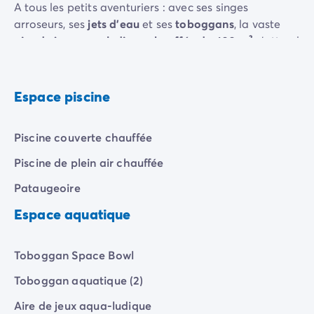
Camping pour bébé et jeunes enfants
A tous les petits aventuriers : avec ses singes
Camping près des villes mythiques
arroseurs, ses
jets d'eau
et ses
toboggans
, la vaste
Campings avec piscine chauffée
aire de jeux aqualudique chauffée de 400 m²
n'attend
Campings avec piscine couverte
plus que vous pour des journées remplies
Par destination
d'éclaboussures et de rires !
Camping Atlantique
Espace piscine
Camping Camargue
Camping Château de la Loire
Camping Côte d'Azur
Piscine couverte chauffée
Camping Dune du Pilat
Piscine de plein air chauffée
Camping Golfe du Morbihan
Camping Gorges du Verdon
Pataugeoire
Camping Ile d'Oléron
Espace aquatique
Camping Ile de Ré
Camping Luberon
Camping Méditerranée
Toboggan Space Bowl
Camping Mont Saint Michel
Toboggan aquatique (2)
Camping Pays Basque
Camping Périgord
Aire de jeux aqua-ludique