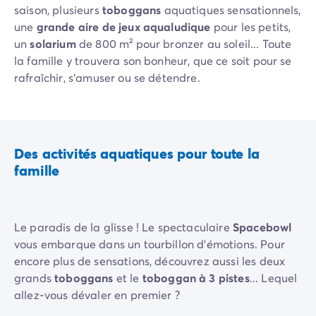
saison, plusieurs
toboggans
aquatiques sensationnels,
Camping Slovénie
une
grande aire de jeux aqualudique
pour les petits,
Toutes nos thématiques
un
solarium
de 800 m² pour bronzer au soleil... Toute
Par thématique
la famille y trouvera son bonheur, que ce soit pour se
Camping 3 étoiles
rafraîchir, s'amuser ou se détendre.
Camping 4 étoiles
Camping 5 étoiles
Camping à la campagne
Camping à la montagne
Camping acceptant les chiens
Des activités aquatiques pour toute la
Camping avec club enfants
famille
Camping avec clubs ados
Camping avec parc aquatique
Camping avec piscine
Le paradis de la glisse ! Le spectaculaire
Spacebowl
Camping en bord de lac
vous embarque dans un tourbillon d'émotions. Pour
Camping en bord de mer
encore plus de sensations, découvrez aussi les deux
Camping en bord de rivière
grands
toboggans
et le
toboggan à 3 pistes
... Lequel
Camping en nature et découvertes
allez-vous dévaler en premier ?
Camping et vélo en famille