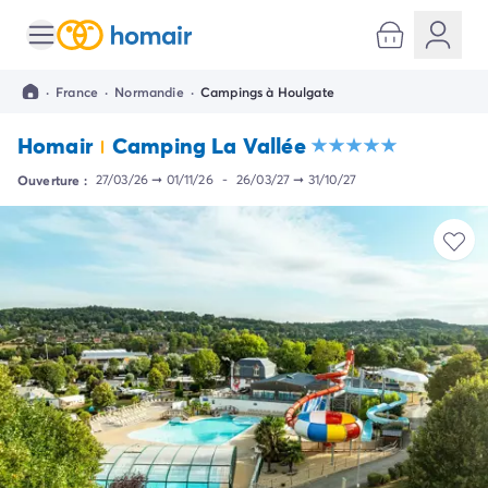
Toutes nos destinations
Camping France
·
France
·
Normandie
·
Campings à Houlgate
Camping Alsace
Camping Bas-Rhin
Homair
Camping La Vallée
Camping Strasbourg
Camping Haut-Rhin
Ouverture :
27/03/26
➞
01/11/26
-
26/03/27
➞
31/10/27
Camping Colmar
Camping Aquitaine
Camping Dordogne
Camping Gironde
Camping Arcachon
Camping Bordeaux
Camping Les Landes
Camping Biscarrosse
Camping Hossegor
Camping Messanges
Camping Mimizan