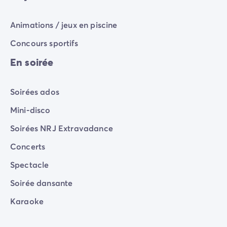
A La Vallée, chaque journée est une nouvelle
aventure
, remplie de détente et de rires…
Animations / jeux en piscine
Concours sportifs
En soirée
Soirées ados
Mini-disco
Soirées NRJ Extravadance
Concerts
Spectacle
Soirée dansante
Karaoke