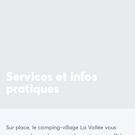
émouvants.
Le Mont Saint Michel
: à 1h40 en voiture au cœur d'une
immense baie, ce site grandiose fait partie des sites
les plus visités de France. Surnommé "la Merveille",
Victor Hugo disait de lui : « Le Mont-Saint-Michel est
pour la France ce que la Grande Pyramide est pour
l'Égypte ».
Les falaises d'Etretat
sont un site unique au monde.
Spectaculaires et monumentales.
Services et infos
La Suisse Normande :
à 1 heure de voiture, entre
pratiques
Calvados et Orne, des paysages vallonnés et
verdoyants vous attendent. Au programme : canoë-
kayak, parapente, randonnée, VTT...
Sur place, le camping-village La Vallée vous