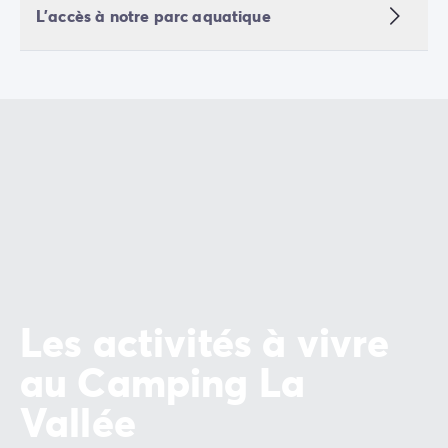
L'accès à notre parc aquatique
Mobil-homes pour les grandes familles
/mobil-homes-fam
Mobil-homes by Roan
/locations-by-roan
Tentes lodges
/tente-safari-hebergement-atypique
L'esprit Homair
Vivez l'expérience
Qui est Homair ?
L'expérience Homair
Suivez-nous sur les réseaux
Le catalogue Homair
Meilleur E-commerçant 2026
Homair en vidéo
Les nouveautés 2026
Soirée DJ NRJ
Les activités à vivre
Nos engagements RSE
Services et infos pratiques
au Camping La
Des correspondants à votre écoute
Des services à la carte
Vallée
Nos formules de restauration