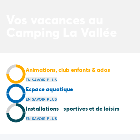
Camping Normandie
Camping Basse-Normandie
Vos vacances au
Camping Calvados
Camping Manche
Camping La Vallée
Camping Haute-Normandie
Camping Pays de la Loire
Camping Loire-Atlantique
Camping Guerande
Camping Le-Croisic
Camping Pornic
Animations, club enfants & ados
Camping Vendée
EN SAVOIR PLUS
Camping La-Tranche-sur-Mer
Espace aquatique
Camping Les Sables d'Olonne
Camping Saint-Gilles-Croix-de-Vie
EN SAVOIR PLUS
Camping Saint-Hilaire-De-Riez
Installations sportives et de loisirs
Camping Saint-Jean-De-Monts
EN SAVOIR PLUS
Camping Poitou-Charentes
Camping Charente-Maritime
Camping Fouras