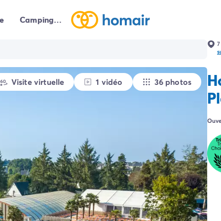
e
Campings autour de moi
7
s
H
Visite virtuelle
1 vidéo
36 photos
P
Ouve