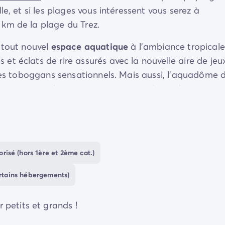
e, et si les plages vous intéressent vous serez à
 km de la plage du Trez.
 tout nouvel
espace aquatique
à l'ambiance tropicale
t éclats de rire assurés avec la nouvelle aire de jeu
 les toboggans sensationnels. Mais aussi, l’aquadôme 
es couvertes de Bretagne vous attend avec lagon,
es en extérieur… Prolongez ces moments de détente d
s
us pourrez savourer quiétude et repos… Ce qui est s
nts complices et authentiques.
 au parc aventure avoisinant le camping
risé (hors 1ère et 2ème cat.)
 simplement, de se laisser surprendre par les
ertains hébergements)
quagym
, fitness et musculation, ou également bubble
petits et grands !
vous propose des
animations
pour amuser petits et