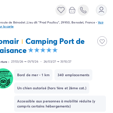
 route de Bénodet ,Lieu dit "Prad Poullou", 29950, Benodet, France
-
Voir
ur la carte
omair
Camping Port de
laisance
rture :
27/03/26
➞
01/11/26
-
26/03/27
➞
31/10/27
Bord de mer - 1 km
340 emplacements
Un chien autorisé (hors 1ère et 2ème cat.)
Accessible aux personnes à mobilité réduite (y
compris certains hébergements)