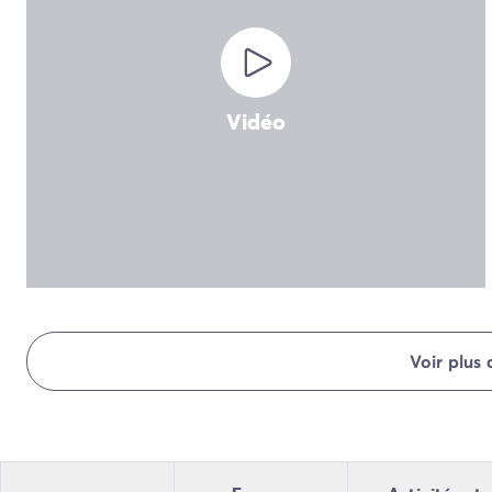
Camping Normandie
Camping Basse-Normandie
Camping Calvados
Camping Manche
Camping Haute-Normandie
Vidéo
Camping Pays de la Loire
Camping Loire-Atlantique
Camping Guerande
Camping Le-Croisic
Camping Pornic
Camping Vendée
Camping La-Tranche-sur-Mer
Camping Les Sables d'Olonne
Camping Saint-Gilles-Croix-de-Vie
Voir plus
Camping Saint-Hilaire-De-Riez
Camping Saint-Jean-De-Monts
Camping Poitou-Charentes
Camping Charente-Maritime
Camping Fouras