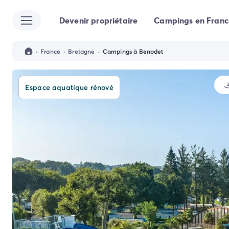
Devenir propriétaire
Campings en Franc
Toutes nos destinations
Camping France
Camping Alsace
·
France
·
Bretagne
·
Campings à Benodet
Camping Bas-Rhin
Camping Strasbourg
Camping Haut-Rhin
Espace aquatique rénové
Camping Colmar
Camping Aquitaine
Camping Dordogne
Camping Gironde
Camping Arcachon
Camping Bordeaux
Camping Les Landes
Camping Biscarrosse
Camping Hossegor
Camping Messanges
Camping Mimizan