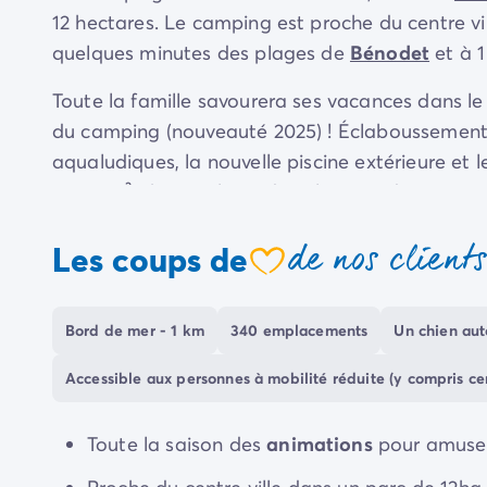
Camping Communauté Valencienne
12 hectares. Le camping est proche du centre vill
Camping Costa Blanca
quelques minutes des plages de
Bénodet
et à 1
Camping Alicante
Camping Benidorm
Toute la famille savourera ses vacances dans le
Camping Costa del Azahar
du camping (nouveauté 2025) ! Éclaboussements e
Camping Valence
aqualudiques, la nouvelle piscine extérieure et
Camping Italie
1 000 m² abritant l’une des plus grandes piscin
Camping Abruzzes
Camping Emilie Romagne
toboggans, bain à remous et piscines chauffé
de nos client
Camping Latium
Les coups de
l'espace bien-être avec sauna et hammam où vo
coeur
Camping Rome
le parc aquatique vous fera partager des mome
Camping Lombardie
Camping Lac de Garde
Les plus enthousiastes pourront aller s’essayer
Bord de mer - 1 km
340 emplacements
Un chien auto
Camping Lac Majeur
avec
accrobranche
et
mur d'escalade
. Ou plus
Camping Pouilles
Accessible aux personnes à mobilité réduite (y compris c
installations et activités sportives telles que l’
A
Camping Sardaigne
foot et château gonflable.
Camping Toscane
Toute la saison des
animations
pour amuser 
Camping Florence
Toute la saison, le camping Port de Plaisance 
Camping Trentin-Haut-Adige