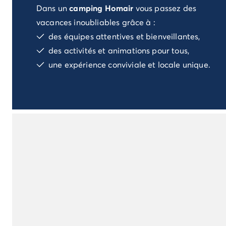
Dans un
camping Homair
vous passez des
Camping Porto Vecchio
Camping Haute-Corse
vacances inoubliables grâce à :
Camping Bastia
des équipes attentives et bienveillantes,
Camping Hauts-de-France
des activités et animations pour tous,
Camping Nord-Pas-de-Calais
une expérience conviviale et locale unique.
Camping Picardie
Camping Ile-de-France
Camping Paris
Camping Languedoc-Roussillon
Camping Aude
Camping Carcassonne
Camping Narbonne
Camping Gard
Camping Grau-du-Roi
Camping Hérault
Camping Cap D'Agde
Camping La Grande Motte
Camping Marseillan-Plage