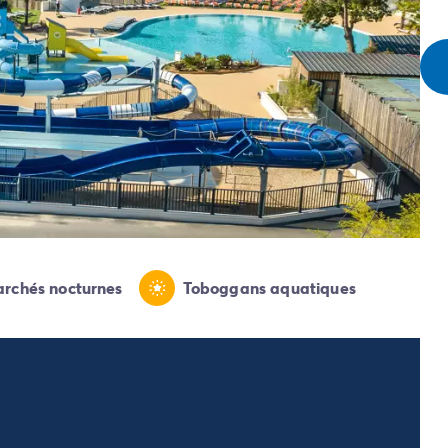
rchés nocturnes
Toboggans aquatiques