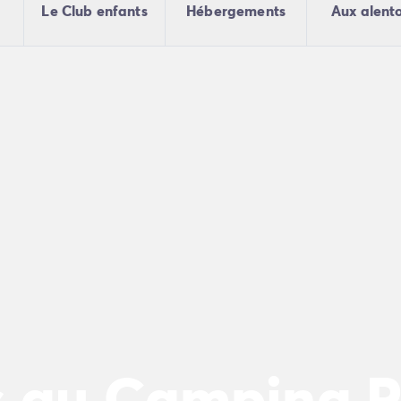
Le Club enfants
Hébergements
Aux alent
 au Camping P