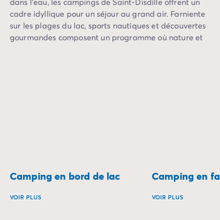
Camping Communauté Valencienne
dans l’eau, les campings de Saint-Disdille offrent un
Camping Costa Blanca
cadre idyllique pour un séjour au grand air. Farniente
Camping Alicante
sur les plages du lac, sports nautiques et découvertes
Camping Benidorm
gourmandes composent un programme où nature et
Camping Costa del Azahar
détente s’harmonisent.
Camping Valence
Camping Italie
Camping Abruzzes
Camping Emilie Romagne
Camping Latium
Camping Rome
Camping Lombardie
Camping Lac de Garde
Camping Lac Majeur
Camping Pouilles
Camping en bord de lac
Camping en fa
Camping Sardaigne
Camping Toscane
VOIR PLUS
VOIR PLUS
Camping Florence
Camping Trentin-Haut-Adige
Les campings en bord de lac offrent un cadre paisible et 
Le camping en fami