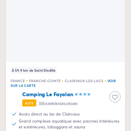
Camping Normandie
Camping Basse-Normandie
Camping Calvados
Camping Manche
Camping Haute-Normandie
Camping Pays de la Loire
Camping Loire-Atlantique
Camping Guerande
Camping Le-Croisic
Camping Pornic
Camping Vendée
À 59.9 km de Saint Disdille
Camping La-Tranche-sur-Mer
FRANCE
FRANCHE-COMTÉ
CLAIRVAUX-LES-LACS
VOIR
Camping Les Sables d'Olonne
SUR LA CARTE
Camping Saint-Gilles-Croix-de-Vie
Camping Le Fayolan
Camping Saint-Hilaire-De-Riez
4.1/5
108
expériences vécues
Camping Saint-Jean-De-Monts
Camping Poitou-Charentes
Accès direct au lac de Clairvaux
Camping Charente-Maritime
Grand complexe aquatique avec piscines intérieures
Camping Fouras
et extérieures, toboggans et sauna