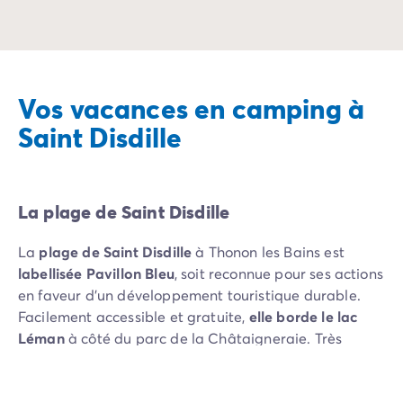
Camping Vénétie
Camping Venise
Camping Croatie
Camping Dalmatie
Camping Istrie
Vos vacances en camping à
Camping Kvarner
Saint Disdille
Camping Portugal
Camping Algarve
Camping Centre Portugal
Camping Lisbonne
La plage de Saint Disdille
Camping Nord Portugal
Autres destinations
La
plage de Saint Disdille
à Thonon les Bains est
Camping Pays-Bas
labellisée Pavillon Bleu
, soit reconnue pour ses actions
Camping Allemagne
en faveur d’un développement touristique durable.
Camping Suisse
Facilement accessible et gratuite,
elle borde le lac
Camping Autriche
Léman
à côté du parc de la Châtaigneraie. Très
Camping Styrie
fréquentée par les familles et surveillée en été, elle
Camping Luxembourg
attire également les visiteurs tout le reste de l’année
Camping Belgique
pour des promenades. Sur place,
tout est conçu pour