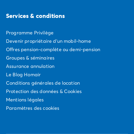
Avant de partir
Les modes de paiement
Services & conditions
Paiement en plusieurs fois
L'assurance annulation
Acheter un mobil-home
Programme Privilège
Devenir propriétaire d'un mobil-home
Offres pension-complète ou demi-pension
Groupes & séminaires
Assurance annulation
Le Blog Homair
Conditions générales de location
Protection des données & Cookies
Mentions légales
Paramètres des cookies