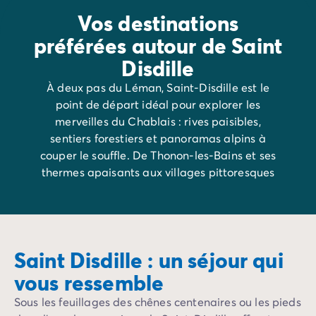
Camping Rhône-Alpes
Vos destinations
Camping Ardèche
préférées autour de Saint
Camping Vallon-Pont-d'Arc
Disdille
Camping Drôme
Camping Haute-Savoie
À deux pas du Léman, Saint-Disdille est le
Camping Annecy
point de départ idéal pour explorer les
Camping Isère
merveilles du Chablais : rives paisibles,
Camping Savoie
sentiers forestiers et panoramas alpins à
Camping Espagne
couper le souffle. De Thonon-les-Bains et ses
Camping Cantabria
thermes apaisants aux villages pittoresques
Camping Santander
d’Yvoire et d’Abondance, chaque détour invite
Camping Catalogne
à l’évasion.
Camping Costa Brava
Camping Barcelone
Camping Escala
Saint Disdille : un séjour qui
Camping Palamos
vous ressemble
Camping Tossa de Mar
Camping Costa Dorada
Sous les feuillages des chênes centenaires ou les pieds