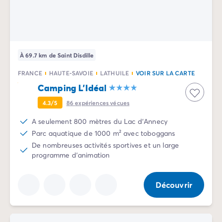
Camping Sète
Camping Valras-Plage
Camping Vendres-Plage
Camping Vias-Plage
À 69.7 km de Saint Disdille
Camping Pyrénées-Orientales
Camping Argelès-sur-Mer
FRANCE
HAUTE-SAVOIE
LATHUILE
VOIR SUR LA CARTE
Camping Canet-en-Roussillon
Camping L'Idéal
Camping Collioure
4.3/5
86
expériences vécues
Camping Le Barcarès
Camping Limousin
A seulement 800 mètres du Lac d'Annecy
Camping Corrèze
Parc aquatique de 1000 m² avec toboggans
Camping Midi-Pyrénées
De nombreuses activités sportives et un large
Camping Aveyron
programme d'animation
Camping Millau
Camping Gers
Découvrir
Camping Lot
Camping Lot-et-Garonne
Camping Tarn