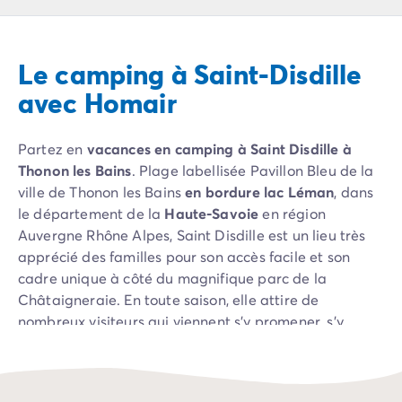
Camping Pyrénées Atlantiques
Camping Biarritz
Camping Bidart
Le camping à Saint-Disdille
Camping Hendaye
Camping Bretagne
avec Homair
Camping Côtes d'Armor
Camping Finistère
Partez en
vacances en camping à Saint Disdille à
Camping Ille-et-Vilaine
Thonon les Bains
. Plage labellisée Pavillon Bleu de la
Camping Saint-Malo
ville de Thonon les Bains
en bordure lac Léman
, dans
Camping Morbihan
le département de la
Haute-Savoie
en région
Camping Vannes
Auvergne Rhône Alpes, Saint Disdille est un lieu très
Camping Centre-Val de Loire
apprécié des familles pour son accès facile et son
Camping Indre-et-Loire
cadre unique à côté du magnifique parc de la
Camping Chenonceau
Châtaigneraie. En toute saison, elle attire de
Camping Champagne-Ardenne
nombreux visiteurs qui viennent s’y promener, s’y
Camping Ardennes
baigner, s’y amuser ou s’offrir une session farniente.
Camping Corse
Camping Corse-du-Sud
Camping Bonifacio