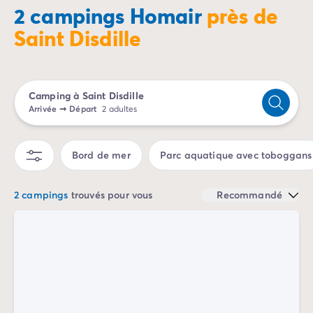
Camping Porto Vecchio
2 campings Homair
près de
Camping Haute-Corse
Saint Disdille
Camping Bastia
Camping Hauts-de-France
Camping Nord-Pas-de-Calais
Camping Picardie
Camping à Saint Disdille
Camping Ile-de-France
Arrivée
➞
Départ
2 adultes
Camping Paris
Camping Languedoc-Roussillon
Bord de mer
Parc aquatique avec toboggans
Camping Aude
Camping Carcassonne
Camping Narbonne
2 campings
trouvés pour vous
Recommandé
Camping Gard
Camping Grau-du-Roi
Camping Hérault
Camping Cap D'Agde
Camping La Grande Motte
Camping Marseillan-Plage
Camping Palavas-les-Flots