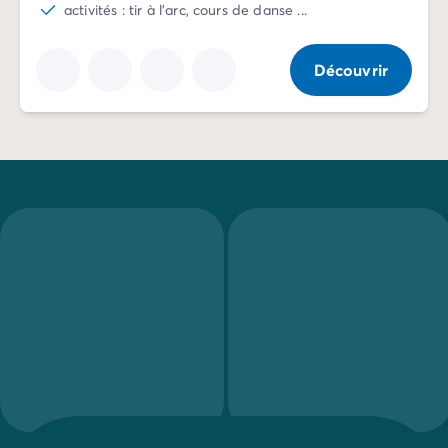
Camping La Palmyre
activités : tir à l'arc, cours de danse ...
Camping Royan
Camping Provence-Alpes-Côte d'Azur
Découvrir
Camping Alpes-de-Haute-Provence
Camping Alpes-Maritimes
Camping Cannes
Camping Nice
Camping Bouches du Rhône
Camping Cassis
Camping Marseille
Camping Var
Camping Fréjus
Camping Hyères les Palmiers
Camping Lavandou
Camping Port Grimaud
Camping Saint-Raphaël
Camping Saint-Tropez
Camping Vaucluse
Camping Avignon