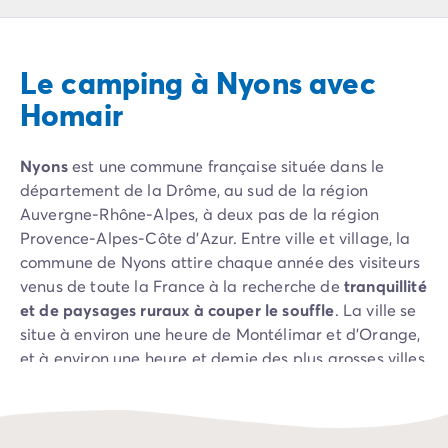
Camping Pyrénées Atlantiques
Camping Biarritz
Camping Bidart
Le camping à Nyons avec
Camping Hendaye
Camping Bretagne
Homair
Camping Côtes d'Armor
Camping Finistère
Nyons
est une commune française située dans le
Camping Ille-et-Vilaine
département de la Drôme, au sud de la région
Camping Saint-Malo
Auvergne-Rhône-Alpes, à deux pas de la région
Camping Morbihan
Provence-Alpes-Côte d’Azur. Entre ville et village, la
Camping Vannes
commune de Nyons attire chaque année des visiteurs
Camping Centre-Val de Loire
venus de toute la France à la recherche de
tranquillité
Camping Indre-et-Loire
et de paysages ruraux à couper le souffle
. La ville se
Camping Chenonceau
situe à environ une heure de Montélimar et d'Orange,
Camping Champagne-Ardenne
et à environ une heure et demie des plus grosses villes
Camping Ardennes
comme Valence et Avignon. Nyons vous permet de
Camping Corse
vous éloigner du tumulte des grandes métropoles
Camping Corse-du-Sud
sans pour autant avoir à faire un trajet de plusieurs
Camping Bonifacio