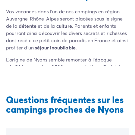
Camping Communauté Valencienne
Camping Costa Blanca
Vos vacances dans l’un de nos campings en région
Camping Alicante
Auvergne-Rhône-Alpes seront placées sous le signe
Camping Benidorm
de la
détente
et de la
culture
. Parents et enfants
Camping Costa del Azahar
pourront ainsi découvrir les divers secrets et richesses
Camping Valence
dont recèle ce petit coin de paradis en France et ainsi
Camping Italie
profiter d’un
séjour inoubliable
.
Camping Abruzzes
Camping Emilie Romagne
L’origine de Nyons semble remonter à l’époque
Camping Latium
néolithique
, environ 3500 ans avant Jésus-Christ. La
Camping Rome
ville a évolué et s’est peu à peu construite au fur et à
Camping Lombardie
mesure des époques : peuples grecs, romains,
Camping Lac de Garde
germaniques ou encore sarrasins, les diverses
Camping Lac Majeur
invasions qui ont impacté la région au fil des siècles
Questions fréquentes sur les
Camping Pouilles
ont laissé des
témoignages architecturaux
dont les
campings proches de Nyons
Camping Sardaigne
touristes peuvent de nos jours apprécier la beauté.
Camping Toscane
Monuments civils ou religieux
, la ville regorge
Camping Florence
d’édifices somptueux qui donnent au paysage local
Camping Trentin-Haut-Adige
tout son charme et sa particularité.