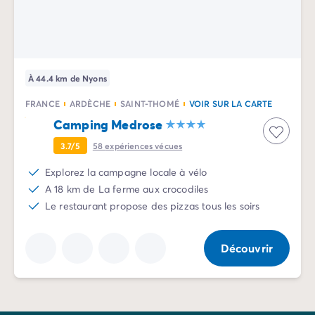
Camping Sète
Camping Valras-Plage
Camping Vendres-Plage
Camping Vias-Plage
À 44.4 km de Nyons
Camping Pyrénées-Orientales
Camping Argelès-sur-Mer
FRANCE
ARDÈCHE
SAINT-THOMÉ
VOIR SUR LA CARTE
Camping Canet-en-Roussillon
Camping Medrose
Camping Collioure
3.7/5
58
expériences vécues
Camping Le Barcarès
Camping Limousin
Explorez la campagne locale à vélo
Camping Corrèze
A 18 km de La ferme aux crocodiles
Camping Midi-Pyrénées
Le restaurant propose des pizzas tous les soirs
Camping Aveyron
Camping Millau
Découvrir
Camping Gers
Camping Lot
Camping Lot-et-Garonne
Camping Tarn