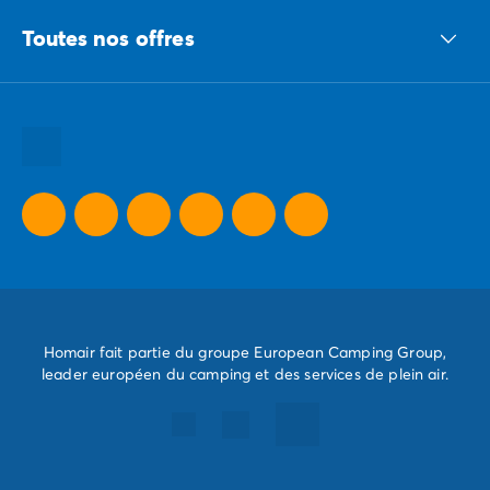
Avant de partir
Le groupe ECG
Les modes de paiement
Toutes nos offres
Nous recrutons
Paiement en plusieurs fois
Nos engagements responsables
L'assurance annulation
Toutes nos destinations
Acheter un mobil-home
Toutes nos thématiques
Toutes nos promos camping
Camping Dernière Minute
Homair fait partie du groupe European Camping Group,
leader européen du camping et des services de plein air.