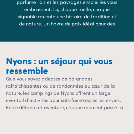
parfume l’air et les paysages ensoleillés vous
Camping La Palmyre
embrassent. Ici, chaque ruelle, chaque
Camping Royan
vignoble raconte une histoire de tradition et
Camping Provence-Alpes-Côte d'Azur
de nature. Un havre de paix idéal pour des
Camping Alpes-de-Haute-Provence
vacances en famille placées sous le signe de la
Camping Alpes-Maritimes
détente.
Camping Cannes
Camping Nice
Camping Bouches du Rhône
Nyons : un séjour qui vous
Camping Cassis
ressemble
Camping Marseille
Camping Var
Que vous soyez adeptes de baignades
Camping Fréjus
rafraîchissantes ou de randonnées au cœur de la
Camping Hyères les Palmiers
nature, les campings de Nyons offrent un large
Camping Lavandou
éventail d'activités pour satisfaire toutes les envies.
Camping Port Grimaud
Entre détente et aventure, chaque moment passé ici
Camping Saint-Raphaël
est une invitation à se ressourcer.
Camping Saint-Tropez
Camping Vaucluse
Camping Avignon