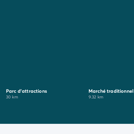
produits de la région
, direction
Coulommiers
!
Marché
traditionnel
: les mercredis & dimanches
matin toute l'année
Marché
nocturne
avec artisans créateurs et
producteurs locaux
Parc d'attractions
Marché traditionnel
30 km
9.32 km