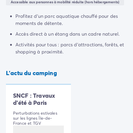
décor sont plus proches que vous ne le pensez !
Camping Normandie
Accessible aux personnes à mobilité réduite (hors hébergements)
Camping Basse-Normandie
Camping Calvados
Profitez d'un parc aquatique chauffé pour des
Camping Manche
moments de détente.
Camping Haute-Normandie
Accès direct à un étang dans un cadre naturel.
Camping Pays de la Loire
Camping Loire-Atlantique
Activités pour tous : parcs d'attractions, forêts, et
Camping Guerande
shopping à proximité.
Camping Le-Croisic
Camping Pornic
Camping Vendée
L'actu du camping
Camping La-Tranche-sur-Mer
Camping Les Sables d'Olonne
Camping Saint-Gilles-Croix-de-Vie
SNCF : Travaux
Camping Saint-Hilaire-De-Riez
d'été à Paris
Camping Saint-Jean-De-Monts
Perturbations estivales
Camping Poitou-Charentes
sur les lignes Île-de-
Camping Charente-Maritime
France et TGV
Camping Fouras