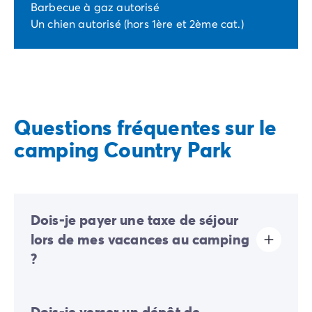
Barbecue à gaz autorisé
Un chien autorisé (hors 1ère et 2ème cat.)
Questions fréquentes sur le
camping Country Park
Dois-je payer une taxe de séjour
lors de mes vacances au camping
?
La taxe de séjour est établie dans presque tous les
Dois-je verser un dépôt de
sites touristiques. Il vous faudra donc l’acquitter lors