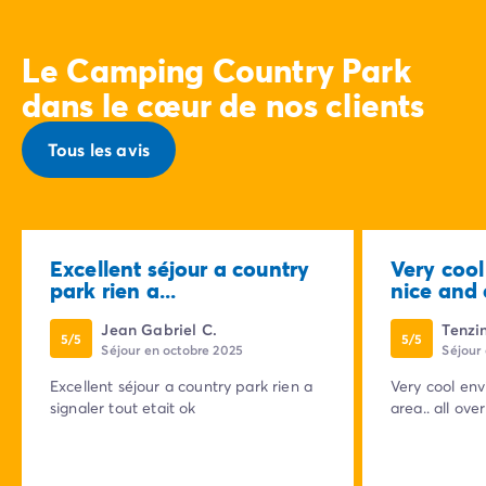
Le Camping Country Park
dans le cœur de nos clients
Tous les avis
Excellent séjour a country
Very coo
park rien a...
nice and 
Jean Gabriel C.
Tenzi
5/5
5/5
Séjour en octobre 2025
Séjour
Excellent séjour a country park rien a
Very cool environ
signaler tout etait ok
area.. all ove