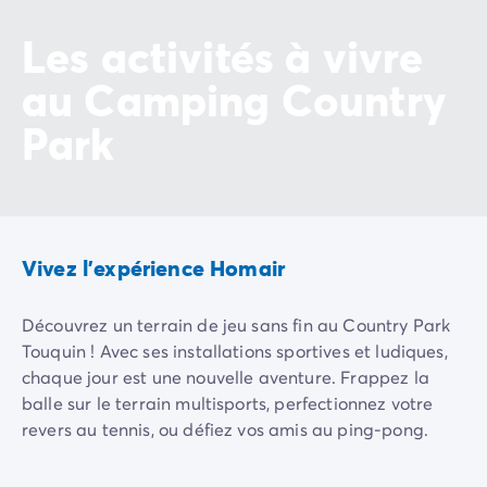
Camping Slovénie
Les activités à vivre
Toutes nos thématiques
Par thématique
au Camping Country
Camping 3 étoiles
Camping 4 étoiles
Park
Camping 5 étoiles
Camping à la campagne
Camping à la montagne
Camping acceptant les chiens
Camping avec club enfants
Vivez l'expérience Homair
Camping avec clubs ados
Camping avec parc aquatique
Découvrez un terrain de jeu sans fin au Country Park
Camping avec piscine
Touquin ! Avec ses installations sportives et ludiques,
Camping en bord de lac
chaque jour est une nouvelle aventure. Frappez la
Camping en bord de mer
balle sur le terrain multisports, perfectionnez votre
Camping en bord de rivière
revers au tennis, ou défiez vos amis au ping-pong.
Camping en nature et découvertes
Camping et vélo en famille
L'aire de jeux extérieure et la structure ludique
Terrain