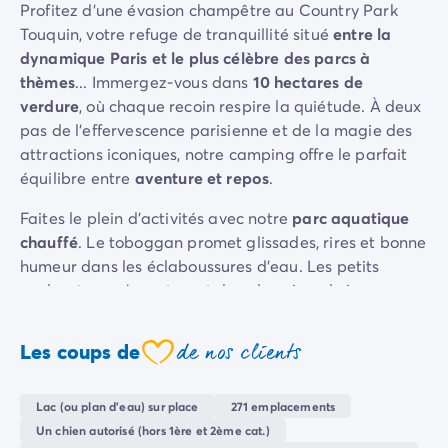
Profitez d'une évasion champêtre au Country Park
Camping Sète
Touquin, votre refuge de tranquillité situé
entre la
Camping Valras-Plage
dynamique Paris et le plus célèbre des parcs à
Camping Vendres-Plage
thèmes
... Immergez-vous dans
10 hectares de
Camping Vias-Plage
verdure
, où chaque recoin respire la quiétude. À deux
Camping Pyrénées-Orientales
pas de l'effervescence parisienne et de la magie des
Camping Argelès-sur-Mer
attractions iconiques, notre camping offre le parfait
Camping Canet-en-Roussillon
équilibre entre
aventure et repos
.
Camping Collioure
Camping Le Barcarès
Faites le plein d'activités avec notre
parc aquatique
Camping Limousin
chauffé
. Le toboggan promet glissades, rires et bonne
Camping Corrèze
humeur dans les éclaboussures d'eau. Les petits
Camping Midi-Pyrénées
explorateurs s'aventurent dans les aires de jeux,
Camping Aveyron
tandis que les gourmands se régalent au snack-bar.
Camping Millau
de nos clients
Les coups de
Parfait pour une échappée verte le temps d'un week-
Camping Gers
coeur
end, que vous soyez
francilien en quête de nature
ou
Camping Lot
provincial désireux d'expérimenter la féerie d'un
Camping Lot-et-Garonne
Lac (ou plan d'eau) sur place
271 emplacements
monde imaginaire.
L'aventure et le changement de
Camping Tarn
Un chien autorisé (hors 1ère et 2ème cat.)