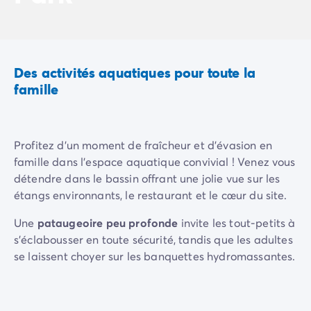
Camping Rhône-Alpes
Camping Ardèche
Camping Vallon-Pont-d'Arc
Camping Drôme
Des activités aquatiques pour toute la
Camping Haute-Savoie
famille
Camping Annecy
Camping Isère
Camping Savoie
Profitez d'un moment de fraîcheur et d'évasion en
Camping Espagne
famille dans l'espace aquatique convivial ! Venez vous
Camping Cantabria
détendre dans le bassin offrant une jolie vue sur les
Camping Santander
étangs environnants, le restaurant et le cœur du site.
Camping Catalogne
Camping Costa Brava
Une
pataugeoire peu profonde
invite les tout-petits à
Camping Barcelone
s'éclabousser en toute sécurité, tandis que les adultes
Camping Escala
se laissent choyer sur les banquettes hydromassantes.
Camping Palamos
Camping Tossa de Mar
Petits et grands vont adorer glisser sur notre
Camping Costa Dorada
toboggan aquatique, idéal pour faire le plein de fous