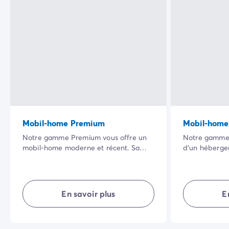
Avant de partir
Les modes de paiement
Paiement en plusieurs fois
L'assurance annulation
Acheter un mobil-home
Mobil-home Premium
Mobil-home
Notre gamme Premium vous offre un
Notre gamme 
mobil-home moderne et récent. Sa
d’un héberg
vaste terrasse ombragée dans un
totalement é
cadre naturel privilégié ainsi que la
possède son e
qualité de ses équipements intérieurs
agencé, il vou
rendront vos vacances encore plus
intimité… en 
En savoir plus
E
agréables.
vacances réus