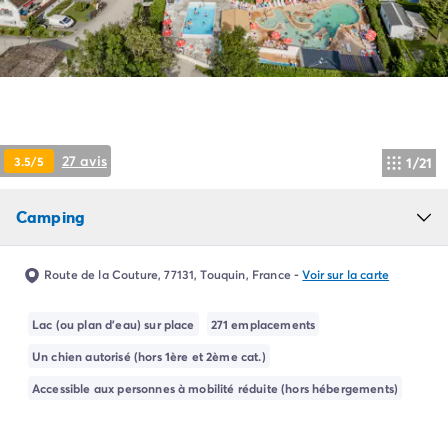
Camping Pyrénées Atlantiques
Camping Biarritz
Camping Bidart
Camping Hendaye
Camping Bretagne
Camping Côtes d'Armor
Camping Finistère
27 avis
3.5/5
1/21
Camping Ille-et-Vilaine
Camping Saint-Malo
Camping
Camping Morbihan
Camping Vannes
Camping Centre-Val de Loire
Route de la Couture, 77131, Touquin, France
-
Voir sur la carte
Camping Indre-et-Loire
Camping Chenonceau
Lac (ou plan d'eau) sur place
271 emplacements
Camping Champagne-Ardenne
Un chien autorisé (hors 1ère et 2ème cat.)
Camping Ardennes
Camping Corse
Accessible aux personnes à mobilité réduite (hors hébergements)
Camping Corse-du-Sud
Camping Bonifacio