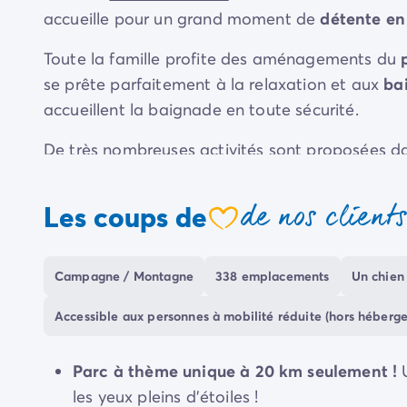
Camping Communauté Valencienne
accueille pour un grand moment de
détente en
Camping Costa Blanca
Camping Alicante
Toute la famille profite des aménagements du
Camping Benidorm
se prête parfaitement à la relaxation et aux
bai
Camping Costa del Azahar
accueillent la baignade en toute sécurité.
Camping Valence
Camping Italie
De très nombreuses activités sont proposées dan
Camping Abruzzes
randonnée
dans la vallée, de visite au
parc à 
Camping Emilie Romagne
journée plus culturelle, direction la gare (à 1 mi
de nos client
Camping Latium
Les coups de
coeur
retrouverez à la
capitale
...
Paris
, sa Dame de fe
Camping Rome
Camping Lombardie
Camping Lac de Garde
Campagne / Montagne
338 emplacements
Un chien 
Camping Lac Majeur
Camping Pouilles
Accessible aux personnes à mobilité réduite (hors héberg
Camping Sardaigne
Camping Toscane
Parc à thème unique à 20 km seulement !
Camping Florence
les yeux pleins d'étoiles !
Camping Trentin-Haut-Adige