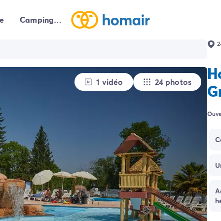
e
Campings autour de moi
2
H
1 vidéo
24 photos
Gr
Ouve
C
U
A
h