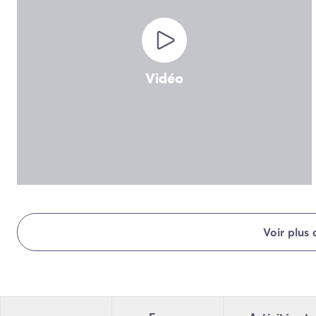
Camping Normandie
Camping Basse-Normandie
Camping Calvados
Camping Manche
Camping Haute-Normandie
Vidéo
Camping Pays de la Loire
Camping Loire-Atlantique
Camping Guerande
Camping Le-Croisic
Camping Pornic
Camping Vendée
Camping La-Tranche-sur-Mer
Camping Les Sables d'Olonne
Camping Saint-Gilles-Croix-de-Vie
Voir plus
Camping Saint-Hilaire-De-Riez
Camping Saint-Jean-De-Monts
Camping Poitou-Charentes
Camping Charente-Maritime
Camping Fouras