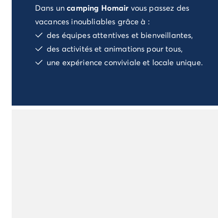
Dans un
camping Homair
vous passez des
Camping Porto Vecchio
Camping Haute-Corse
vacances inoubliables grâce à :
Camping Bastia
des équipes attentives et bienveillantes,
Camping Hauts-de-France
des activités et animations pour tous,
Camping Nord-Pas-de-Calais
une expérience conviviale et locale unique.
Camping Picardie
Camping Ile-de-France
Camping Paris
Camping Languedoc-Roussillon
Camping Aude
Camping Carcassonne
Camping Narbonne
Camping Gard
Camping Grau-du-Roi
Camping Hérault
Camping Cap D'Agde
Camping La Grande Motte
Camping Marseillan-Plage