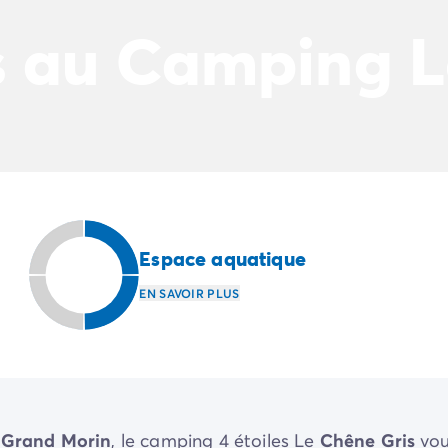
 au Camping L
Espace aquatique
EN SAVOIR PLUS
u
Grand Morin
, le camping 4 étoiles Le
Chêne Gris
vo