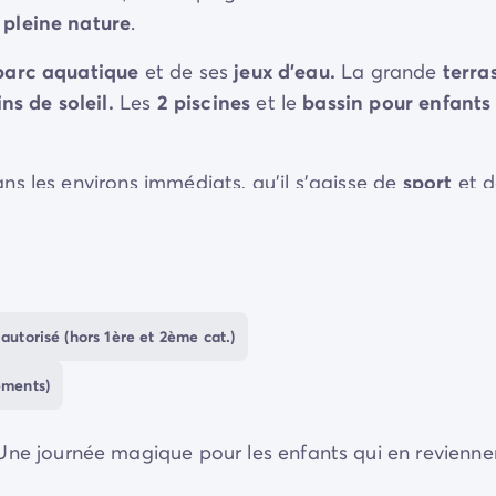
 pleine nature
.
parc aquatique
et de ses
jeux d'eau.
La grande
terra
ns de soleil.
Les
2 piscines
et le
bassin pour enfants
s les environs immédiats, qu'il s'agisse de
sport
et 
thème
, ou de
kayak
sur la
rivière
toute proche. Pour u
nute tout pile), et en 50 minutes de train, vous vous
s
r et ses nombreux musées n'attendent que vous !
autorisé (hors 1ère et 2ème cat.)
ements)
Une journée magique pour les enfants qui en revienne