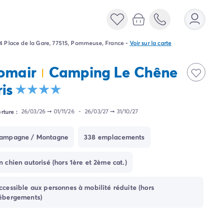
4 Place de la Gare, 77515, Pommeuse, France
-
Voir sur la carte
omair
Camping Le Chêne
is
rture :
26/03/26
➞
01/11/26
-
26/03/27
➞
31/10/27
ampagne / Montagne
338 emplacements
n chien autorisé (hors 1ère et 2ème cat.)
ccessible aux personnes à mobilité réduite (hors
ébergements)