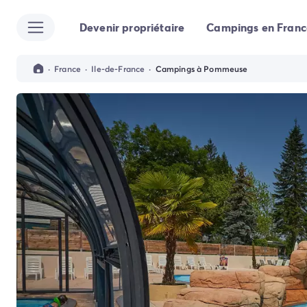
Devenir propriétaire
Campings en Franc
Toutes nos destinations
Camping France
Camping Alsace
·
France
·
Ile-de-France
·
Campings à Pommeuse
Camping Bas-Rhin
Camping Strasbourg
Camping Haut-Rhin
Camping Colmar
Camping Aquitaine
Camping Dordogne
Camping Gironde
Camping Arcachon
Camping Bordeaux
Camping Les Landes
Camping Biscarrosse
Camping Hossegor
Camping Messanges
Camping Mimizan