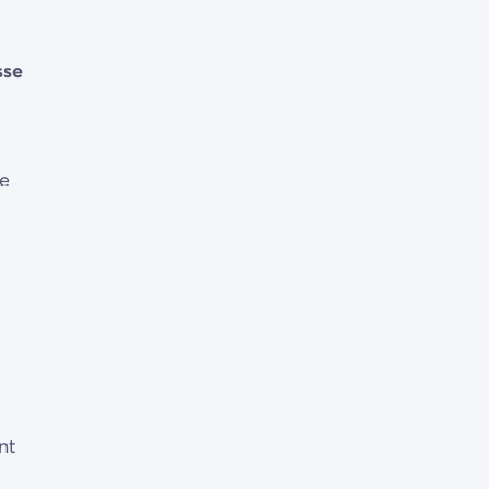
sse
de
ne
nt