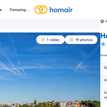
e
Campings autour de moi
B
H
1 vidéo
19 photos
Ouve
E
U
A
c