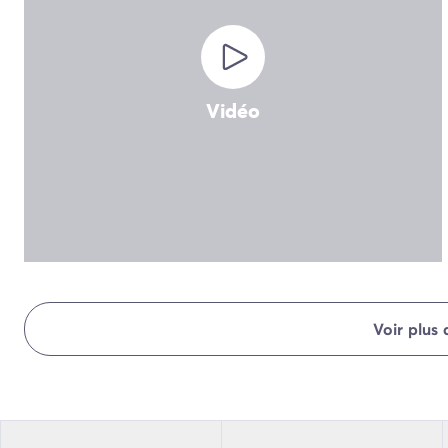
Camping Normandie
Camping Basse-Normandie
Camping Calvados
Camping Manche
Camping Haute-Normandie
Vidéo
Camping Pays de la Loire
Camping Loire-Atlantique
Camping Guerande
Camping Le-Croisic
Camping Pornic
Camping Vendée
Camping La-Tranche-sur-Mer
Camping Les Sables d'Olonne
Camping Saint-Gilles-Croix-de-Vie
Voir plus
Camping Saint-Hilaire-De-Riez
Camping Saint-Jean-De-Monts
Camping Poitou-Charentes
Camping Charente-Maritime
Camping Fouras