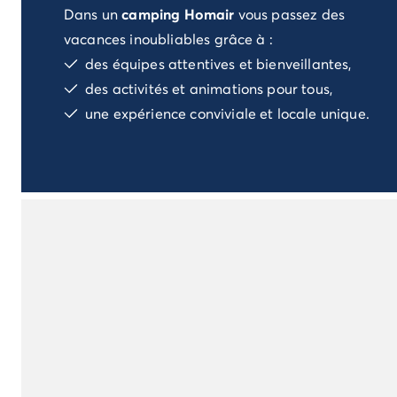
Dans un
camping Homair
vous passez des
Camping Porto Vecchio
Camping Haute-Corse
vacances inoubliables grâce à :
Camping Bastia
des équipes attentives et bienveillantes,
Camping Hauts-de-France
des activités et animations pour tous,
Camping Nord-Pas-de-Calais
une expérience conviviale et locale unique.
Camping Picardie
Camping Ile-de-France
Camping Paris
Camping Languedoc-Roussillon
Camping Aude
Camping Carcassonne
Camping Narbonne
Camping Gard
Camping Grau-du-Roi
Camping Hérault
Camping Cap D'Agde
Camping La Grande Motte
Camping Marseillan-Plage