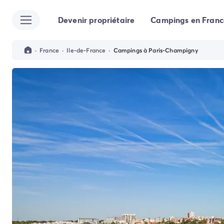
Devenir propriétaire
Campings en Franc
Toutes nos destinations
Camping France
Camping Alsace
·
France
·
Ile-de-France
·
Campings à Paris-Champigny
Camping Bas-Rhin
Camping Strasbourg
Camping Haut-Rhin
Camping Colmar
Camping Aquitaine
Camping Dordogne
Camping Gironde
Camping Arcachon
Camping Bordeaux
Camping Les Landes
Camping Biscarrosse
Camping Hossegor
Camping Messanges
Camping Mimizan