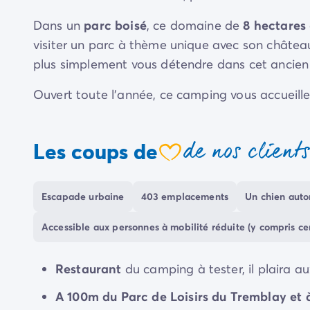
Camping Communauté Valencienne
Camping Costa Blanca
Dans un
parc boisé
, ce domaine de
8 hectares
Camping Alicante
visiter un parc à thème unique avec son châtea
Camping Benidorm
plus simplement vous détendre dans cet ancien v
Camping Costa del Azahar
Camping Valence
Ouvert toute l'année, ce camping vous accueille
Camping Italie
Camping Abruzzes
Camping Emilie Romagne
de nos client
Les coups de
coeur
Camping Latium
Camping Rome
Camping Lombardie
Escapade urbaine
403 emplacements
Un chien autor
Camping Lac de Garde
Camping Lac Majeur
Accessible aux personnes à mobilité réduite (y compris c
Camping Pouilles
Camping Sardaigne
Restaurant
du camping à tester, il plaira a
Camping Toscane
Camping Florence
A 100m du Parc de Loisirs du Tremblay et 
Camping Trentin-Haut-Adige