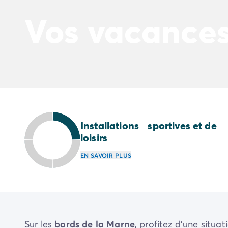
Camping Avignon
Camping Rhône-Alpes
Vos vacances
Camping Ardèche
Camping Vallon-Pont-d'Arc
Camping Drôme
Camping Haute-Savoie
Camping Annecy
Camping Isère
Camping Savoie
Camping Espagne
Camping Cantabria
Installations sportives et de
Camping Santander
loisirs
Camping Catalogne
EN SAVOIR PLUS
Camping Costa Brava
Camping Barcelone
Camping Escala
Camping Palamos
Camping Tossa de Mar
Camping Costa Dorada
Sur les
bords de la Marne
, profitez d'une situa